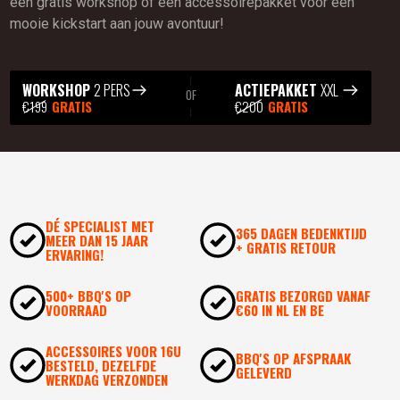
een gratis workshop of een accessoirepakket voor een
mooie kickstart aan jouw avontuur!
WORKSHOP
2 PERS
ACTIEPAKKET
XXL
OF
€199
GRATIS
€200
GRATIS
DÉ SPECIALIST MET
365 DAGEN BEDENKTIJD
MEER DAN 15 JAAR
+ GRATIS RETOUR
ERVARING!
500+ BBQ'S OP
GRATIS BEZORGD VANAF
VOORRAAD
€60 IN NL EN BE
ACCESSOIRES VOOR 16U
BBQ'S OP AFSPRAAK
BESTELD, DEZELFDE
GELEVERD
WERKDAG VERZONDEN