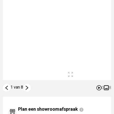
1 van 8
0
8
Plan een showroomafspraak