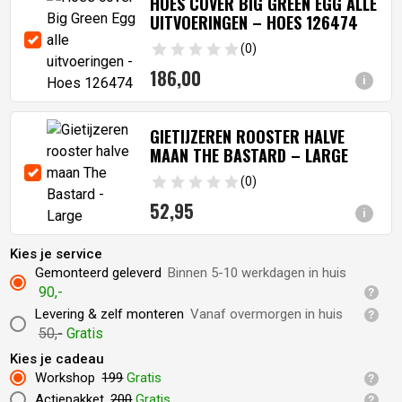
HOES COVER BIG GREEN EGG ALLE
UITVOERINGEN – HOES 126474
(0)
186,
00
i
GIETIJZEREN ROOSTER HALVE
MAAN THE BASTARD – LARGE
(0)
52,
95
i
Kies je service
Gemonteerd geleverd
Binnen 5-10 werkdagen in huis
90,-
Levering & zelf monteren
Vanaf overmorgen in huis
50,-
Gratis
Kies je cadeau
Workshop
199
Gratis
Actiepakket
200
Gratis