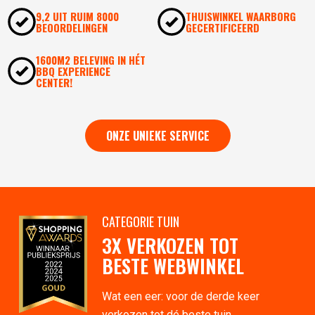
9,2 UIT RUIM 8000
THUISWINKEL WAARBORG
BEOORDELINGEN
GECERTIFICEERD
1600M2 BELEVING IN HÉT
BBQ EXPERIENCE
CENTER!
ONZE UNIEKE SERVICE
CATEGORIE TUIN
3X VERKOZEN TOT
BESTE WEBWINKEL
Wat een eer: voor de derde keer
verkozen tot dé beste tuin