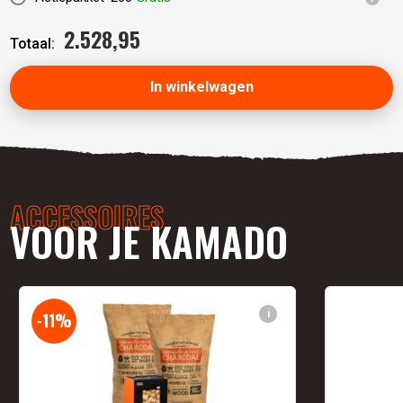
2.528,
95
Totaal:
In winkelwagen
ACCESSOIRES
VOOR JE KAMADO
i
-11%