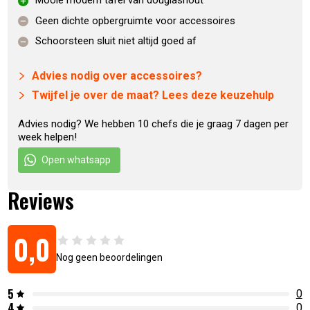
Mooie modern tafel van douglashout
Geen dichte opbergruimte voor accessoires
Eigenschappen Buitenkeuken Kansas
Schoorsteen sluit niet altijd goed af
Base + Bastard Large
Advies nodig over accessoires?
Twijfel je over de maat? Lees deze keuzehulp
Inclusief BBQ
The Bastard Large
,
The Bastard Large
Urban
of
The Bastard Large VX
.
Advies nodig? We hebben 10 chefs die je graag 7 dagen per
Duurzaam en sterk, afkomstig van naaldbomen uit
week helpen!
Noordwest-Europa.
Open whatsapp
Heeft een warme geelrode tot oranjebruine kleur die na
verloop van tijd een natuurlijk oranjebruin uiterlijk krijgt.
Reviews
Massieve constructie dankzij extra dikke balken en
planken
0,0
Standaardformaat
146 x 70 x 90 cm
Inclusief tafelnest
Nog geen beoordelingen
Vier stevige zwenkwielen, waarvan twee geremd, voor
eenvoudige verplaatsing.
5
0
Volledig gemonteerd geleverd: Geen montage nodig,
4
0