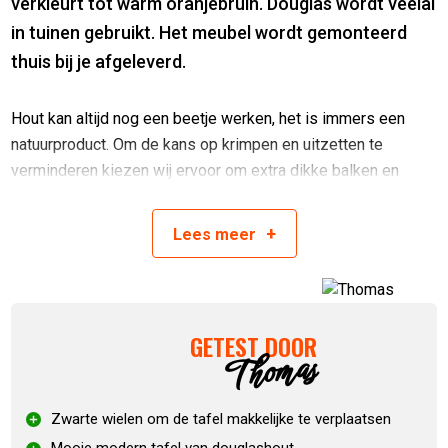
verkleurt tot warm oranjebruin. Douglas wordt veelal
in tuinen gebruikt. Het meubel wordt gemonteerd
thuis bij je afgeleverd.
Hout kan altijd nog een beetje werken, het is immers een
natuurproduct. Om de kans op krimpen en uitzetten te
verminderen kiezen wij ervoor om extra dikke balken en
planken te gebruiken. De kosten van het hout liggen wel wat
hoger, maar zo heb je langer plezier van het strakke meubel
+
Lees
meer
vinden wij. Het heeft tevens als voordeel dat je een erg
massief product krijgt wat er stoer uitziet.
Met afmetingen van 146 x 70 x 90 biedt de tafel voldoende
GETEST DOOR
werkruimte voor jouw kamado. De kamado zet je stabiel in
Thomas
een tafelnest of op
keramische voetjes
. Bovendien is de
tafel gemakkelijk te verplaatsen dankzij vier stevige
Zwarte wielen om de tafel makkelijke te verplaatsen
zwenkwielen, waarvan twee voorzien zijn van een rem.
Perfect voor flexibel gebruik in je tuin of op je terras.