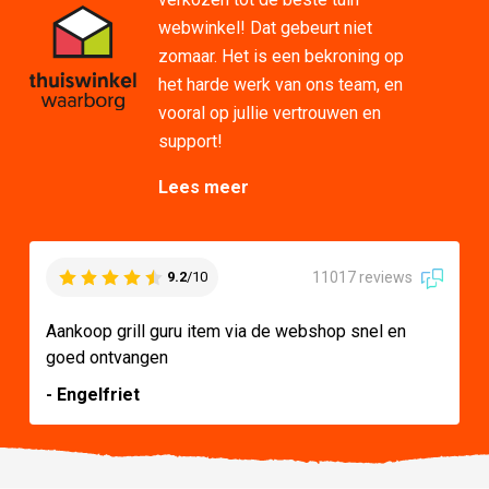
webwinkel! Dat gebeurt niet
zomaar. Het is een bekroning op
het harde werk van ons team, en
vooral op jullie vertrouwen en
support!
Lees meer
11017 reviews
9.2
/10
Aankoop grill guru item via de webshop snel en
goed ontvangen
- Engelfriet