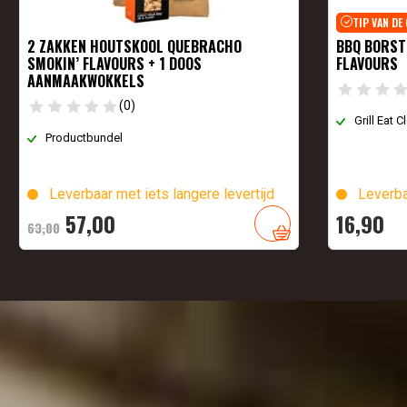
TIP VAN DE
2 ZAKKEN HOUTSKOOL QUEBRACHO
BBQ BORSTE
SMOKIN’ FLAVOURS + 1 DOOS
FLAVOURS
AANMAAKWOKKELS
(0)
Grill Eat 
Productbundel
Leverbaar met iets langere levertijd
Leverba
Oorspronkelijke
Huidige
57,
00
16,
90
63,
80
prijs
prijs
was:
is:
63,
80
57,
.
00
.