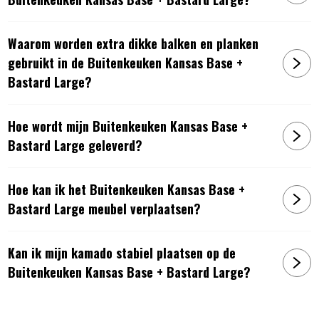
Bastard Large Urban
6017429442414
:
Buitenkeuken Kansas Base + Bastard Large -
Bastard Large VX
Waarom worden extra dikke balken en planken
gebruikt in de Buitenkeuken Kansas Base +
Bastard Large?
Hoe wordt mijn Buitenkeuken Kansas Base +
Bastard Large geleverd?
Hoe kan ik het Buitenkeuken Kansas Base +
Bastard Large meubel verplaatsen?
Kan ik mijn kamado stabiel plaatsen op de
Buitenkeuken Kansas Base + Bastard Large?