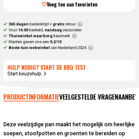
Voeg toe aan favorieten
365 dagen
bedenktijd +
gratis
retour
Voor
16:00
besteld,
vandaag
verzonden
Thuiswinkel waarborg
keurmerk
Klanten geven ons een
9,2/10
Beste tuin webwinkel
van Nederland 2024
HULP NODIG? START DE BBQ TEST
Start keuzehulp
PRODUCTINFORMATIE
VEELGESTELDE VRAGEN
AANBEV
Deze veelzijdige pan maakt het mogelijk om heerlijke
soepen, stoofpotten en groenten te bereiden op