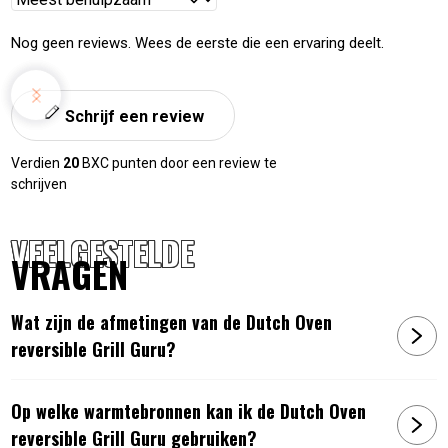
bijvoorbeeld
een gietijzeren pan
gebruiken voor het bereiden
sorteren
van stoofschotels, een
grillrooster
voor het grillen van vlees
Nog geen reviews. Wees de eerste die een ervaring deelt.
en vis, of
een pizzasteen
voor het maken van de perfecte
pizza.
Schrijf een review
Verdien
20
BXC punten door een review te
schrijven
VEELGESTELDE
VRAGEN
Wat zijn de afmetingen van de Dutch Oven
reversible Grill Guru?
Op welke warmtebronnen kan ik de Dutch Oven
reversible Grill Guru gebruiken?