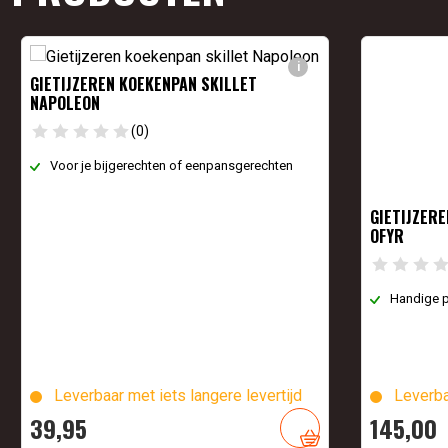
i
GIETIJZEREN KOEKENPAN SKILLET
NAPOLEON
(0)
Voor je bijgerechten of eenpansgerechten
GIETIJZER
OFYR
Handige p
Leverbaar met iets langere levertijd
Leverba
39,
95
145,
00