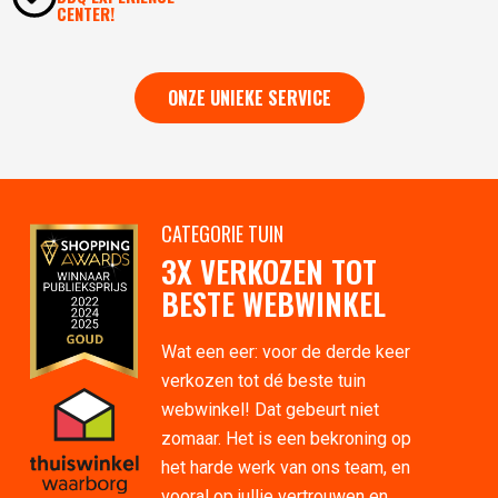
CENTER!
ONZE UNIEKE SERVICE
CATEGORIE TUIN
3X VERKOZEN TOT
BESTE WEBWINKEL
Wat een eer: voor de derde keer
verkozen tot dé beste tuin
webwinkel! Dat gebeurt niet
zomaar. Het is een bekroning op
het harde werk van ons team, en
vooral op jullie vertrouwen en