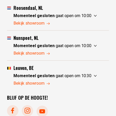
Roosendaal, NL
Momenteel gesloten
gaat open om 10:00
vrijdag
10:00 - 17:30
Bekijk showroom
zaterdag
10:00 - 17:30
zondag
10:00 - 17:30
Nunspeet, NL
maandag
10:00 - 17:30
Momenteel gesloten
gaat open om 10:00
dinsdag
gesloten
vrijdag
10:00 - 17:30
Bekijk showroom
woensdag
gesloten
zaterdag
10:00 - 17:30
donderdag
10:00 - 17:30
zondag
gesloten
Leuven, BE
maandag
gesloten
Momenteel gesloten
gaat open om 10:30
dinsdag
10:00 - 17:30
vrijdag
10:30 - 17:30
Bekijk showroom
woensdag
10:00 - 17:30
zaterdag
10:30 - 17:30
donderdag
10:00 - 17:30
BLIJF OP DE HOOGTE!
zondag
gesloten
maandag
gesloten
dinsdag
gesloten