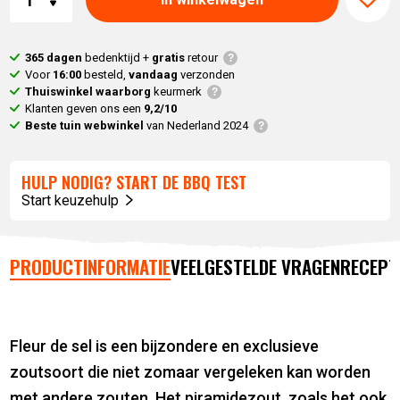
365 dagen
bedenktijd +
gratis
retour
Voor
16:00
besteld,
vandaag
verzonden
Thuiswinkel waarborg
keurmerk
Klanten geven ons een
9,2/10
Beste tuin webwinkel
van Nederland 2024
HULP NODIG? START DE BBQ TEST
Start keuzehulp
PRODUCTINFORMATIE
VEELGESTELDE VRAGEN
RECEPT
Fleur de sel is een bijzondere en exclusieve
zoutsoort die niet zomaar vergeleken kan worden
met andere zouten. Het piramidezout, zoals het ook