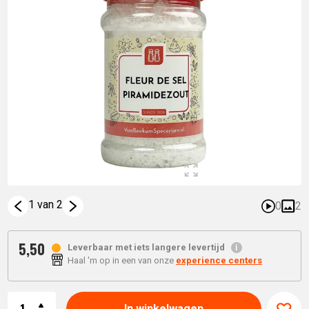
1 van 2
0
2
5,
50
Leverbaar met iets langere levertijd
Haal 'm op in een van onze
experience centers
Aantal
In winkelwagen