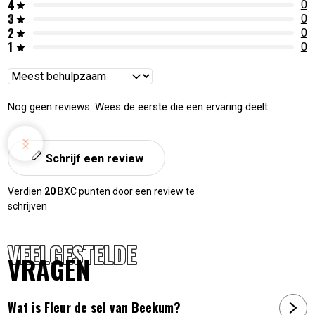
4
0
3
0
2
0
1
0
Reviews
sorteren
Nog geen reviews. Wees de eerste die een ervaring deelt.
Schrijf een review
Verdien
20
BXC punten door een review te
schrijven
VEELGESTELDE
VRAGEN
Wat is Fleur de sel van Beekum?