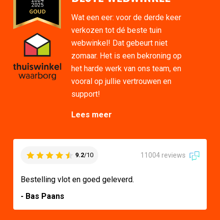
Wat een eer: voor de derde keer
verkozen tot dé beste tuin
webwinkel! Dat gebeurt niet
zomaar. Het is een bekroning op
het harde werk van ons team, en
vooral op jullie vertrouwen en
support!
Lees meer
11004 reviews
9.2
/10
Bestelling vlot en goed geleverd.
- Bas Paans