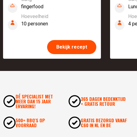
fingerfood
Lunc
Hoeveelheid
Hoe
10 personen
4 p
Bekijk recept
DÉ SPECIALIST MET
365 DAGEN BEDENKTIJD
MEER DAN 15 JAAR
+ GRATIS RETOUR
ERVARING!
500+ BBQ'S OP
GRATIS BEZORGD VANAF
VOORRAAD
€60 IN NL EN BE