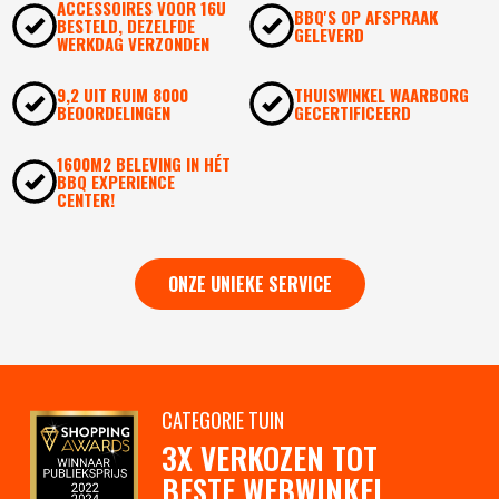
ACCESSOIRES VOOR 16U
BBQ'S OP AFSPRAAK
BESTELD, DEZELFDE
GELEVERD
WERKDAG VERZONDEN
9,2 UIT RUIM 8000
THUISWINKEL WAARBORG
BEOORDELINGEN
GECERTIFICEERD
1600M2 BELEVING IN HÉT
BBQ EXPERIENCE
CENTER!
ONZE UNIEKE SERVICE
CATEGORIE TUIN
3X VERKOZEN TOT
BESTE WEBWINKEL