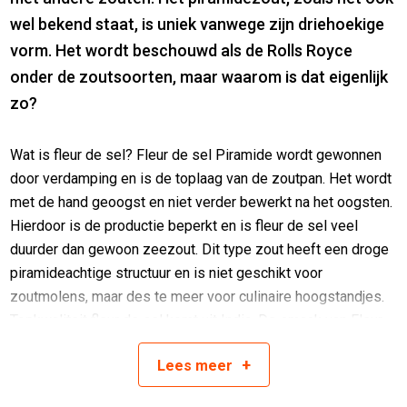
wel bekend staat, is uniek vanwege zijn driehoekige
vorm. Het wordt beschouwd als de Rolls Royce
onder de zoutsoorten, maar waarom is dat eigenlijk
zo?
Wat is fleur de sel? Fleur de sel Piramide wordt gewonnen
door verdamping en is de toplaag van de zoutpan. Het wordt
met de hand geoogst en niet verder bewerkt na het oogsten.
Hierdoor is de productie beperkt en is fleur de sel veel
duurder dan gewoon zeezout. Dit type zout heeft een droge
piramideachtige structuur en is niet geschikt voor
zoutmolens, maar des te meer voor culinaire hoogstandjes.
Topkwaliteit fleur de sel komt uit India. De smaak van Fleur
de sel is minder zout dan fijn keukenzout of gros sel.
+
Lees
meer
Sommige mensen kunnen zelfs de mineralen uit de zee
proeven. Maar het draait bij Fleur de sel vooral om de