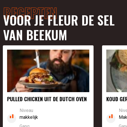
RECEPTEN
VOOR JE FLEUR DE SEL
VAN BEEKUM
PULLED CHICKEN UIT DE DUTCH OVEN
KOUD GE
Niveau
Niv
makkelijk
Makk
Gang
Gan