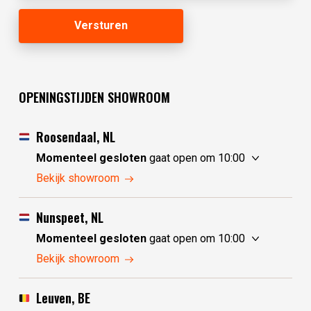
OPENINGSTIJDEN SHOWROOM
Roosendaal, NL
Momenteel gesloten
gaat open om 10:00
zaterdag
10:00 - 17:30
Bekijk showroom
zondag
10:00 - 17:30
maandag
10:00 - 17:30
Nunspeet, NL
dinsdag
gesloten
Momenteel gesloten
gaat open om 10:00
woensdag
gesloten
zaterdag
10:00 - 17:30
Bekijk showroom
donderdag
10:00 - 17:30
zondag
gesloten
vrijdag
10:00 - 17:30
maandag
gesloten
Leuven, BE