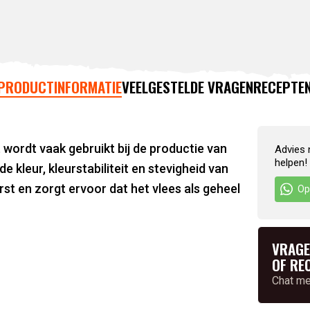
PRODUCTINFORMATIE
VEELGESTELDE VRAGEN
RECEPTE
wordt vaak gebruikt bij de productie van
Advies 
helpen!
 kleur, kleurstabiliteit en stevigheid van
st en zorgt ervoor dat het vlees als geheel
Op
VRAGE
OF RE
Chat m