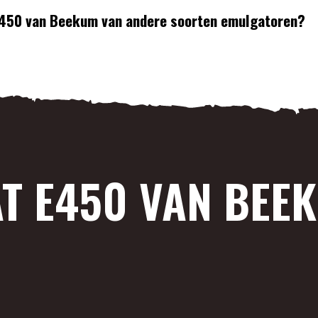
 E450 van Beekum van andere soorten emulgatoren?
AT E450 VAN BEE