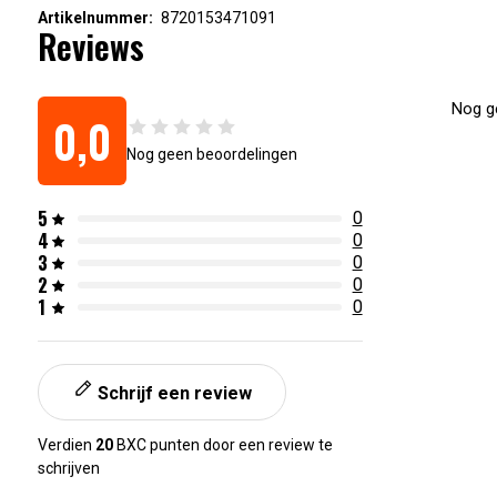
Artikelnummer:
8720153471091
Reviews
Nog ge
0,0
Nog geen beoordelingen
5
0
4
0
3
0
2
0
1
0
Schrijf een review
Verdien
20
BXC punten door een review te
schrijven