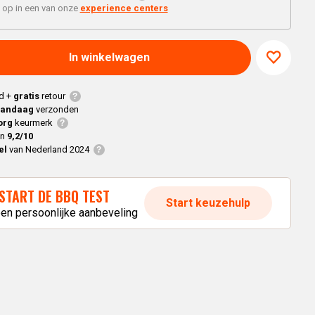
Braaimaster
Joe
 op in een van onze
experience centers
h
Alle modellen
a
In winkelwagen
p
d +
gratis
retour
vandaag
verzonden
org
keurmerk
en
9,2/10
el
van Nederland 2024
START DE BBQ TEST
Start keuzehulp
een persoonlijke aanbeveling