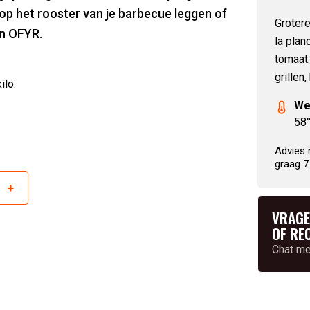
e op het rooster van je barbecue leggen of
Grotere
en OFYR.
la plan
tomaat.
grillen
ilo.
We
58
Advies 
graag 7
+
r
VRAGE
OF RE
Chat m