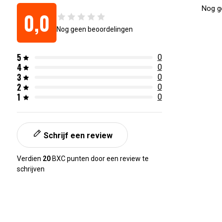
Nog ge
0,0
Nog geen beoordelingen
5
0
4
0
3
0
2
0
1
0
Schrijf een review
Verdien
20
BXC punten door een review te
schrijven