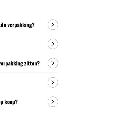
kilo verpakking?
verpakking zitten?
op koop?