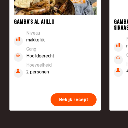
GAMBA’S AL AJILLO
GAMBA
SINAA
Niveau
makkelijk
Gang
Hoofdgerecht
Hoeveelheid
2 personen
Bekijk recept