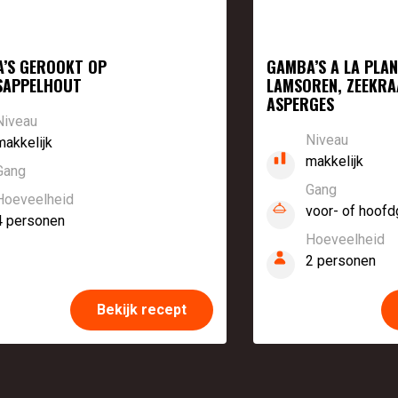
’S GEROOKT OP
GAMBA’S A LA PLA
SAPPELHOUT
LAMSOREN, ZEEKRA
ASPERGES
Niveau
Niveau
makkelijk
makkelijk
Gang
Gang
Hoeveelheid
voor- of hoofd
4 personen
Hoeveelheid
2 personen
Bekijk recept