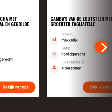
NCHA MET
GAMBA’S VAN DE ZOUTSTEEN ME
AL EN GEGRILDE
GROENTEN TAGLIATELLE
Niveau
makkelijk
Gang
hoofdgerecht
gerecht
Hoeveelheid
4 personen
Bekijk recept
Bekijk rece