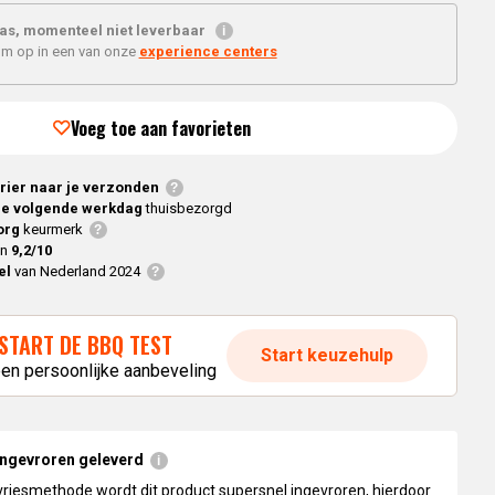
Braaimaster
Joe
h
as, momenteel niet leverbaar
Alle modellen
'm op in een van onze
experience centers
a
Voeg toe aan favorieten
p
rier naar je verzonden
e volgende werkdag
thuisbezorgd
org
keurmerk
en
9,2/10
el
van Nederland 2024
START DE BBQ TEST
Start keuzehulp
een persoonlijke aanbeveling
ingevroren geleverd
vriesmethode wordt dit product supersnel ingevroren, hierdoor