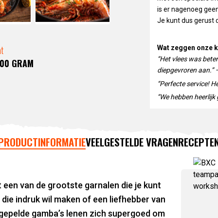
is er nagenoeg geen
Je kunt dus gerust d
at
Wat zeggen onze k
“Het vlees was bete
800 GRAM
diepgevroren aan.” 
“Perfecte service! H
“We hebben heerlijk g
PRODUCTINFORMATIE
VEELGESTELDE VRAGEN
RECEPTE
t een van de grootste garnalen die je kunt
die indruk wil maken of een liefhebber van
ongepelde gamba’s lenen zich supergoed om