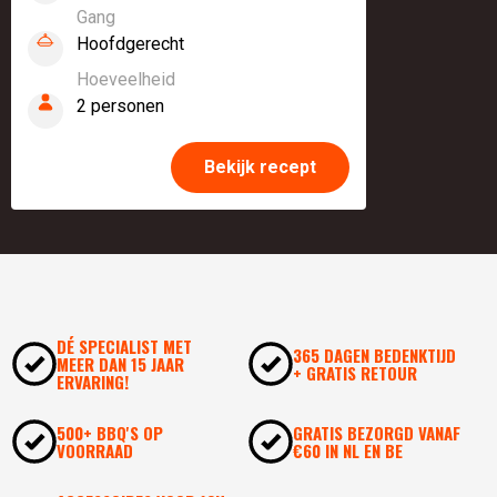
Gang
Hoofdgerecht
Hoeveelheid
2 personen
Bekijk recept
DÉ SPECIALIST MET
365 DAGEN BEDENKTIJD
MEER DAN 15 JAAR
+ GRATIS RETOUR
ERVARING!
500+ BBQ'S OP
GRATIS BEZORGD VANAF
VOORRAAD
€60 IN NL EN BE