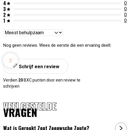
4
0
3
0
2
0
1
0
Reviews
sorteren
Nog geen reviews. Wees de eerste die een ervaring deelt.
Schrijf een review
Verdien
20
BXC punten door een review te
schrijven
VEELGESTELDE
VRAGEN
Wat is Gerookt Zout Zeeuwsche Zoute?