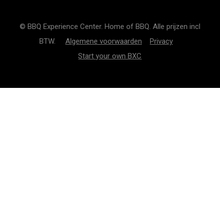
© BBQ Experience Center. Home of BBQ. Alle prijzen incl
BTW.
Algemene voorwaarden
Privacy
Start your own BXC