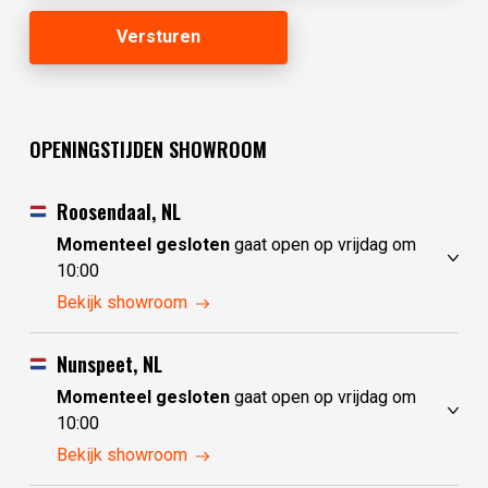
OPENINGSTIJDEN SHOWROOM
Roosendaal, NL
Momenteel gesloten
gaat open op vrijdag om
10:00
donderdag
10:00 - 17:30
Bekijk showroom
vrijdag
10:00 - 17:30
zaterdag
10:00 - 17:30
Nunspeet, NL
zondag
10:00 - 17:30
Momenteel gesloten
gaat open op vrijdag om
maandag
10:00 - 17:30
10:00
dinsdag
gesloten
donderdag
10:00 - 17:30
Bekijk showroom
woensdag
gesloten
vrijdag
10:00 - 17:30