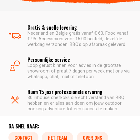
Gratis & snelle levering
Nederland en België gratis vanaf € 60. Food vanaf
€ 95. Accessoires voor 16:00 besteld, dezelfde
werkdag verzonden. BBQ's op afspraak geleverd.
Persoonlijke service
Loop gerust binnen voor advies in de grootste
showroom of praat 7 dagen per week met ons via
whatsapp, chat, mail of telefoon.
Ruim 15 jaar professionele ervaring
30 inhouse chefkoks die écht verstand van BBQ
hebben en er alles aan doen om jouw outdoor
cooking adventure tot een succes te maken.
GA SNEL NAAR:
CONTACT
HET TEAM
OVER ONS