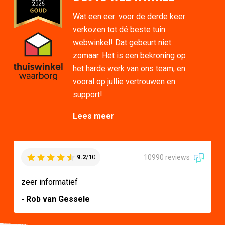
Wat een eer: voor de derde keer
verkozen tot dé beste tuin
webwinkel! Dat gebeurt niet
zomaar. Het is een bekroning op
het harde werk van ons team, en
vooral op jullie vertrouwen en
support!
Lees meer
10990 reviews
9.2
/10
zeer informatief
- Rob van Gessele