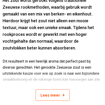
Het zout wordt gerookt volgens traditionele
Zeeuwse rookmethoden, waarbij gebruik wordt
gemaakt van een mix van berken- en eikenhout.
Hierdoor krijgt het zout niet alleen een mooie
textuur, maar ook een unieke smaak. Tijdens het
rookproces wordt er gewerkt met een hoger
vochtgehalte dan normaal, waardoor de
zoutvlokken beter kunnen absorberen.
Dit resulteert in een heerlijk aroma dat perfect past bij
diverse gerechten. Het gerookte Zeeuwse zout is een
uitstekende keuze voor wie op zoek is naar een bijzondere
smaakbeleving en de rokerige toets kan toevoegen aan zijn
of haar culinaire creaties.
+
Lees
meer
Deze pot bevat 100 gram.