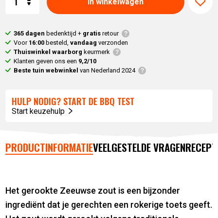
In winkelwagen
365 dagen
bedenktijd +
gratis
retour
Voor
16:00
besteld,
vandaag
verzonden
Thuiswinkel waarborg
keurmerk
Klanten geven ons een
9,2/10
Beste tuin webwinkel
van Nederland 2024
HULP NODIG? START DE BBQ TEST
Start keuzehulp
PRODUCTINFORMATIE
VEELGESTELDE VRAGEN
RECEPT
Het gerookte Zeeuwse zout is een bijzonder
ingrediënt dat je gerechten een rokerige toets geeft.