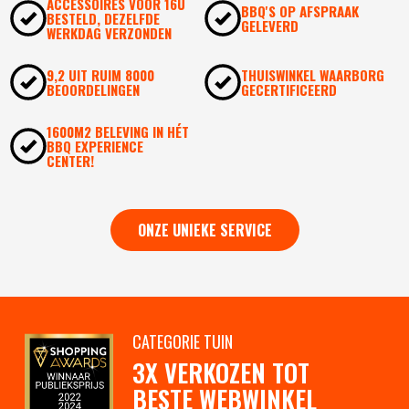
ACCESSOIRES VOOR 16U
BBQ'S OP AFSPRAAK
BESTELD, DEZELFDE
GELEVERD
WERKDAG VERZONDEN
9,2 UIT RUIM 8000
THUISWINKEL WAARBORG
BEOORDELINGEN
GECERTIFICEERD
1600M2 BELEVING IN HÉT
BBQ EXPERIENCE
CENTER!
ONZE UNIEKE SERVICE
CATEGORIE TUIN
3X VERKOZEN TOT
BESTE WEBWINKEL