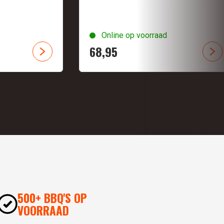
Online op voorraad
68,
95
500+ BBQ'S OP
VOORRAAD