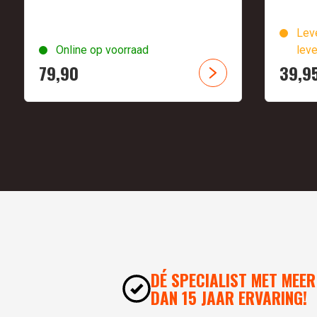
Leve
Online op voorraad
leve
79,
90
39,
9
DÉ SPECIALIST MET MEER
DAN 15 JAAR ERVARING!