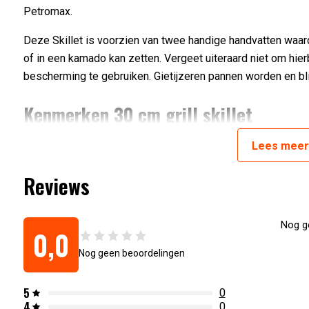
Petromax.
Deze Skillet is voorzien van twee handige handvatten waard
of in een kamado kan zetten. Vergeet uiteraard niet om hie
bescherming te gebruiken. Gietijzeren pannen worden en bli
Kenmerken 30 cm grill skillet
Lees
mee
Deze Skillet heeft een diameter van 30 centimeter en een g
die uiterst geschikt is om een mooi stuk vlees in te bakken 
Reviews
Diameter van 30 cm
3,8 kg
Nog ge
0,0
Geschikt voor een gezin
Nog geen beoordelingen
Artikelnummers:
4250435730751
:
Gietijzeren grill skillet met handvaten Petromax
5
0
4
0