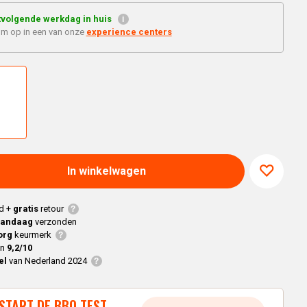
Braaimaster
Joe
h
tvolgende werkdag in huis
Alle modellen
'm op in een van onze
experience centers
a
p
In winkelwagen
d +
gratis
retour
vandaag
verzonden
org
keurmerk
en
9,2/10
el
van Nederland 2024
START DE BBQ TEST