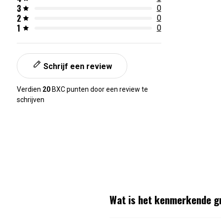
3
0
2
0
1
0
Schrijf een review
Verdien
20
BXC punten door een review te
schrijven
Wat is het kenmerkende gri