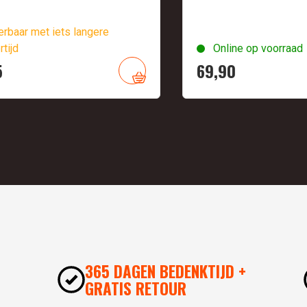
rbaar met iets langere
rtijd
Online op voorraad
5
69,
90
365 DAGEN BEDENKTIJD +
GRATIS RETOUR