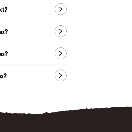
kt?
max?
max?
ax?