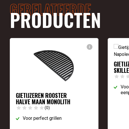
GERELATEERDE
PRODUCTEN
i
GIETI
SKILL
Voor
een
GIETIJZEREN ROOSTER
HALVE MAAN MONOLITH
(0)
Voor perfect grillen