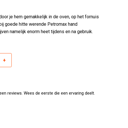
oor je hem gemakkelijk in de oven, op het fornuis
rbij goede hitte werende Petromax hand
jven namelijk enorm heet tijdens en na gebruik.
+
r
ewicht van 3.8kg. Al met al een aardig grote pan
of voor een flink gezin in te koken.
en reviews. Wees de eerste die een ervaring deelt.
 - 30 cm