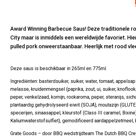
Award Winning Barbecue Saus! Deze traditionele ro
City maar is inmiddels een wereldwijde favoriet. Hi
pulled pork onweerstaanbaar. Heerlijk met rood vlee
Deze saus is beschikbaar in 265ml en 775ml.
Ingrediënten: basterdsuiker, suiker, water, tomaat, appelsap
melasse, kruidenmengsel (paprika, zout, ui, suiker, knoflook,
peper, venkelzaad, komijn, rookaroma, peper, steranijs, sichu
plantaardig gehydrolyseerd eiwit (SOJA), moutazijn (GLUTE
specerijen, sinaasappel, kleurstof (Class III caramel, Bixin
Kaliumwaterstofsulfiet), gemodificeerd aardappelzetmeel,
Grate Goods – door BBQ wedstrijdteam The Dutch BBQ Cr