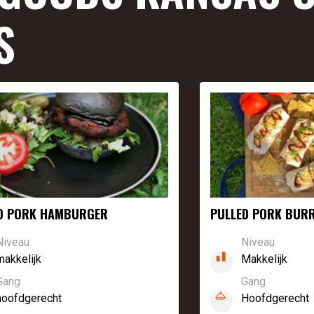
S
D PORK HAMBURGER
PULLED PORK BUR
Niveau
Niveau
makkelijk
Makkelijk
Gang
Gang
hoofdgerecht
Hoofdgerecht