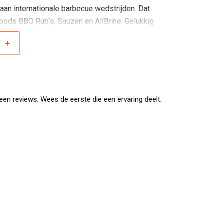
n internationale barbecue wedstrijden. Dat
Goods BBQ Rub’s, Sauzen en AllBrine. Gelukkig
 wereldkampioen heel varken barbecuen geworden!
+
r
ngrijk!”
; het vinden en melangeren van de beste kruiden
we Barbecue Kruidenmelanges, Sauzen,
ne hoeveelheden.
en reviews. Wees de eerste die een ervaring deelt.
iceerd. Eerlijke producten op een houtskool- of
 weer “Low and Slow”