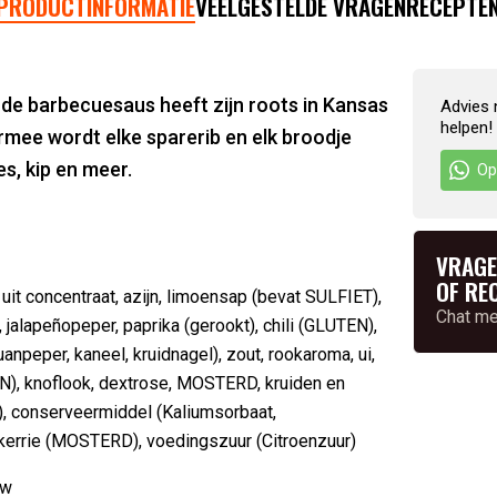
PRODUCTINFORMATIE
VEELGESTELDE VRAGEN
RECEPTE
de barbecuesaus heeft zijn roots in Kansas
Advies 
helpen!
ermee wordt elke sparerib en elk broodje
s, kip en meer.
Op
VRAGE
OF RE
 uit concentraat, azijn, limoensap (bevat SULFIET),
Chat m
 jalapeñopeper, paprika (gerookt), chili (GLUTEN),
anpeper, kaneel, kruidnagel), zout, rookaroma, ui,
N), knoflook, dextrose, MOSTERD, kruiden en
e), conserveermiddel (Kaliumsorbaat,
 kerrie (MOSTERD), voedingszuur (Citroenzuur)
ew