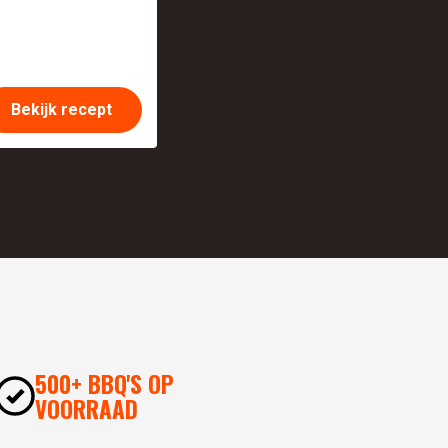
Bekijk recept
500+ BBQ'S OP
VOORRAAD