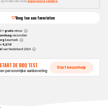
Braaimaster
 op in een van onze
experience centers
Joe
h
Alle modellen
a
Voeg toe aan favorieten
p
d +
gratis
retour
vandaag
verzonden
org
keurmerk
en
9,2/10
el
van Nederland 2024
START DE BBQ TEST
Start keuzehulp
een persoonlijke aanbeveling