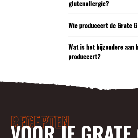
glutenallergie?
Wie produceert de Grate 
Wat is het bijzondere aan
produceert?
RECEPTEN
VOOR JE GRATE