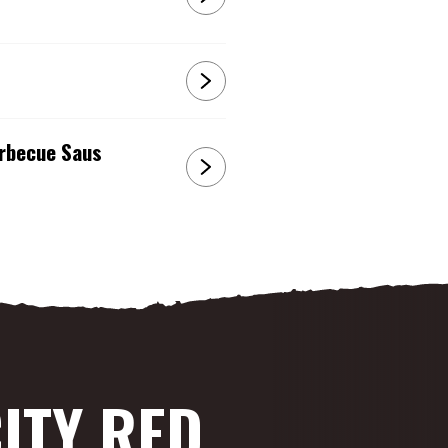
arbecue Saus
ITY RED