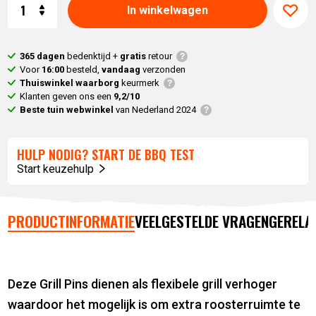
Aantal
In winkelwagen
365 dagen
bedenktijd +
gratis
retour
Voor
16:00
besteld,
vandaag
verzonden
Thuiswinkel waarborg
keurmerk
Klanten geven ons een
9,2/10
Beste tuin webwinkel
van Nederland 2024
HULP NODIG? START DE BBQ TEST
Start keuzehulp
PRODUCTINFORMATIE
VEELGESTELDE VRAGEN
GERELA
Deze Grill Pins dienen als flexibele grill verhoger
waardoor het mogelijk is om extra roosterruimte te