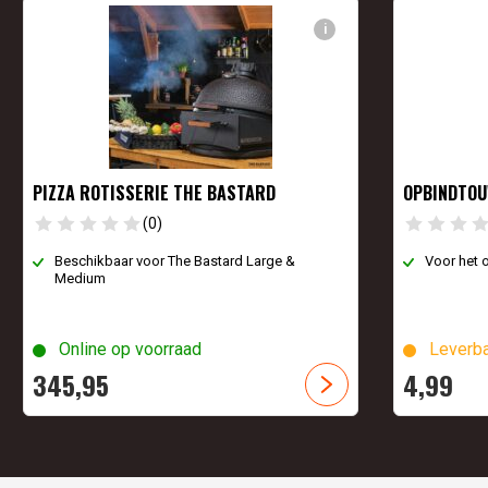
i
PIZZA ROTISSERIE THE BASTARD
OPBINDTO
(0)
Beschikbaar voor The Bastard Large &
Voor het 
Medium
Online op voorraad
Leverba
345,
95
4,
99