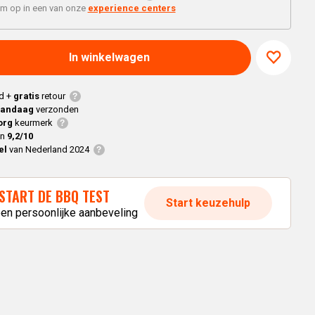
Braaimaster
Joe
'm op in een van onze
experience centers
h
Alle modellen
a
In winkelwagen
p
d +
gratis
retour
vandaag
verzonden
org
keurmerk
en
9,2/10
el
van Nederland 2024
START DE BBQ TEST
Start keuzehulp
een persoonlijke aanbeveling