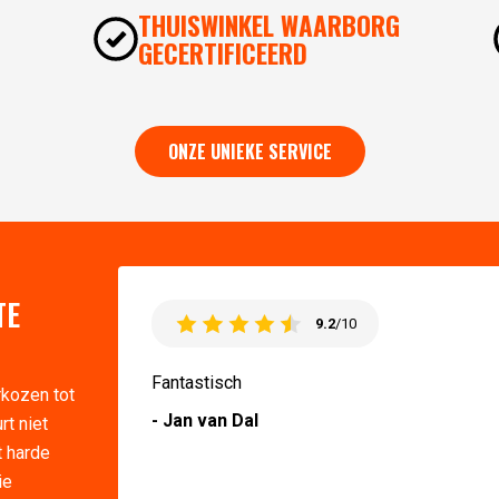
THUISWINKEL WAARBORG
GECERTIFICEERD
ONZE UNIEKE SERVICE
TE
9.2
/10
Fantastisch
rkozen tot
- Jan van Dal
rt niet
t harde
ie