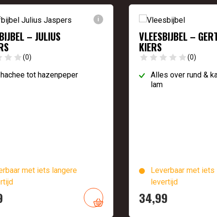
i
IJBEL – JULIUS
VLEESBIJBEL – GER
RS
KIERS
(0)
(0)
 hachee tot hazenpeper
Alles over rund & ka
lam
rbaar met iets langere
Leverbaar met iets 
rtijd
levertijd
9
34,
99