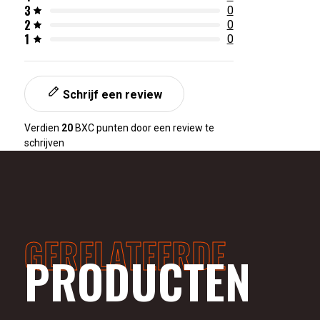
3
0
2
0
1
0
Schrijf een review
Verdien
20
BXC punten door een review te
schrijven
GERELATEERDE
PRODUCTEN