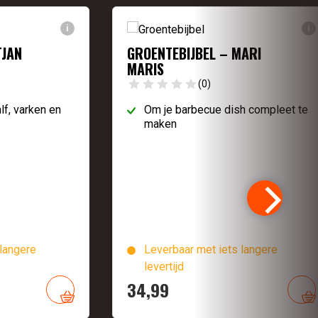
i
i
TJAN
GROENTEBIJBEL – MARI
MARIS
(0)
lf, varken en
Om je barbecue dish compleet te
maken
langere
Leverbaar met iets langere
levertijd
34,
99