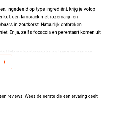
n, ingedeeld op type ingrediënt, krijg je volop
enkel, een lamsrack met rozemarijn en
baars in zoutkorst. Natuurlijk ontbreken
et. En ja, zelfs focaccia en perentaart komen uit
 de Ultieme boekenreeks en laat zien dat een
 alles uit je gasbarbecue.
+
r
en reviews. Wees de eerste die een ervaring deelt.