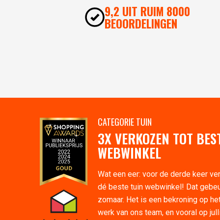
9,2 UIT RUIM 8000
BEOORDELINGEN
CATEGORIE TUIN
3X VERKOZEN TOT BES
WEBWINKEL
Wat een eer: voor de derde keer ve
dé beste tuin webwinkel! Dat gebeu
zomaar. Het is een bekroning op he
werk van ons team, en vooral op jull