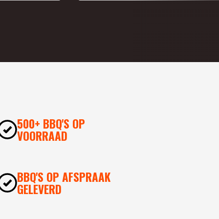
500+ BBQ'S OP
VOORRAAD
BBQ'S OP AFSPRAAK
GELEVERD