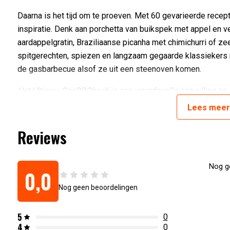
Daarna is het tijd om te proeven. Met 60 gevarieerde recepte
inspiratie. Denk aan porchetta van buikspek met appel en v
aardappelgratin, Braziliaanse picanha met chimichurri of zee
spitgerechten, spiezen en langzaam gegaarde klassiekers ni
de gasbarbecue alsof ze uit een steenoven komen.
Het Ultieme GasBBQboek
is een waardevolle aanvulling op
gasbarbecue veel meer is dan een grill. Met dit boek haal je
Lees
mee
Artikelnummer:
9789083476940
Reviews
Nog ge
0,0
Nog geen beoordelingen
5
0
4
0