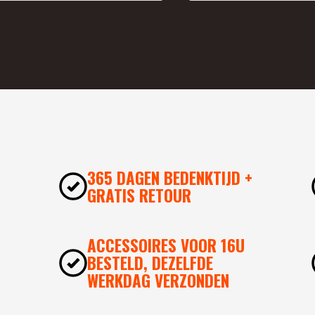
365 DAGEN BEDENKTIJD +
GRATIS RETOUR
ACCESSOIRES VOOR 16U
BESTELD, DEZELFDE
WERKDAG VERZONDEN