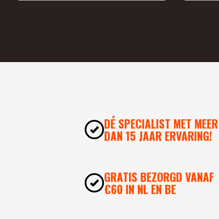
DÉ SPECIALIST MET MEER
DAN 15 JAAR ERVARING!
GRATIS BEZORGD VANAF
€60 IN NL EN BE