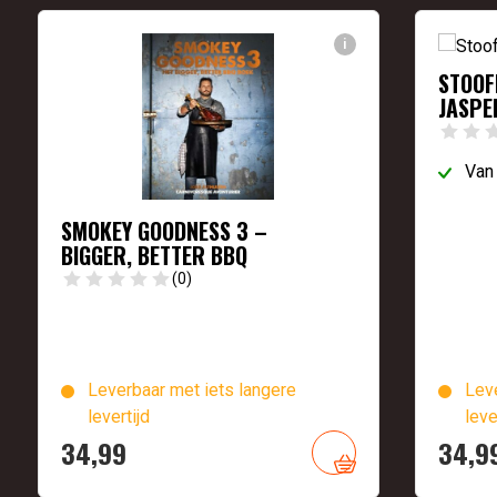
i
STOOFB
JASPE
Van
SMOKEY GOODNESS 3 –
BIGGER, BETTER BBQ
(0)
Leverbaar met iets langere
Leve
levertijd
leve
34,
99
34,
9