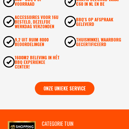
VOORRAAD
€60 IN NL EN BE
ACCESSOIRES VOOR 16U
BBQ'S OP AFSPRAAK
BESTELD, DEZELFDE
GELEVERD
WERKDAG VERZONDEN
9,2 UIT RUIM 8000
THUISWINKEL WAARBORG
BEOORDELINGEN
GECERTIFICEERD
1600M2 BELEVING IN HÉT
BBQ EXPERIENCE
CENTER!
ONZE UNIEKE SERVICE
CATEGORIE TUIN