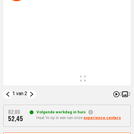
1 van 2
0
2
82,
00
Volgende werkdag in huis
52,
45
Oorspronkelijke
Haal 'm op in een van onze
experience centers
Huidige
prijs