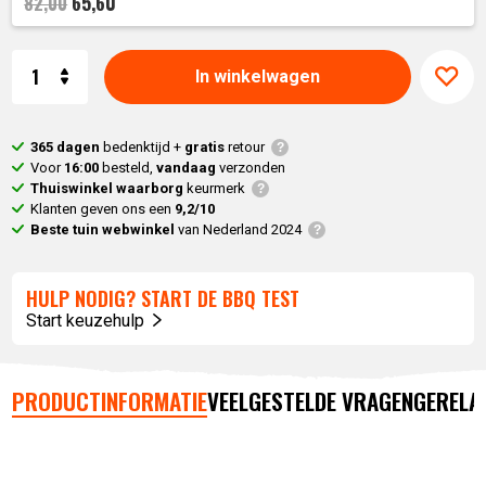
65,60
82,00
Aantal
In winkelwagen
365 dagen
bedenktijd +
gratis
retour
Voor
16:00
besteld,
vandaag
verzonden
Thuiswinkel waarborg
keurmerk
Klanten geven ons een
9,2/10
Beste tuin webwinkel
van Nederland 2024
HULP NODIG? START DE BBQ TEST
Start keuzehulp
PRODUCTINFORMATIE
VEELGESTELDE VRAGEN
GERELA