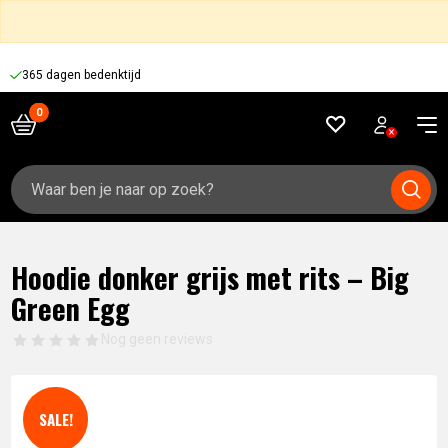
365 dagen bedenktijd
Zoeken
naar:
Hoodie donker grijs met rits – Big
Green Egg
Nog geen reviews
SALE!