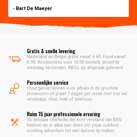
- Bart De Maeyer
Gratis & snelle levering
Nederland en België gratis vanaf € 60. Food vanaf
€ 95. Accessoires voor 16:00 besteld, dezelfde
werkdag verzonden. BBQ's op afspraak geleverd.
Persoonlijke service
Loop gerust binnen voor advies in de grootste
showroom of praat 7 dagen per week met ons via
whatsapp, chat, mail of telefoon.
Ruim 15 jaar professionele ervaring
30 inhouse chefkoks die écht verstand van BBQ
hebben en er alles aan doen om jouw outdoor
cooking adventure tot een succes te maken.