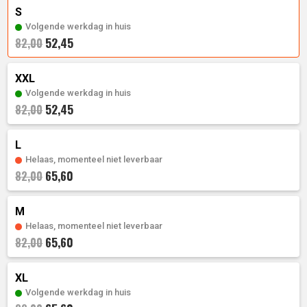
prijs
was:
S
is:
82,
00
.
Volgende werkdag in huis
52,45
82,00
52,
45
.
XXL
Volgende werkdag in huis
52,45
82,00
L
Helaas, momenteel niet leverbaar
65,60
82,00
M
Helaas, momenteel niet leverbaar
65,60
82,00
XL
Volgende werkdag in huis