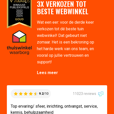
3X VERKOZEN TOT
BESTE WEBWINKEL
Wat een eer: voor de derde keer
verkozen tot dé beste tuin
webwinkel! Dat gebeurt niet
zomaar. Het is een bekroning op
het harde werk van ons team, en
vooral op jullie vertrouwen en
support!
Lees meer
11023 reviews
9.2
/10
Top ervaring/ sfeer, inrichting, ontvangst, service,
kennis, behulpzaamheid