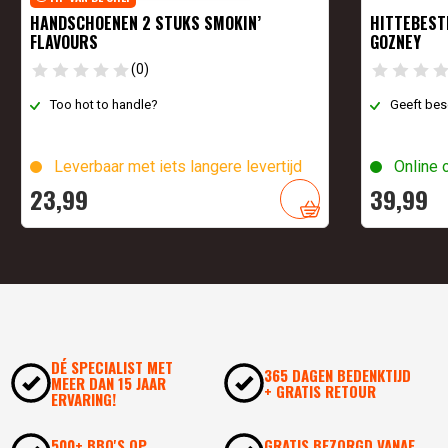
HANDSCHOENEN 2 STUKS SMOKIN’
HITTEBEST
FLAVOURS
GOZNEY
(0)
Too hot to handle?
Geeft bes
Leverbaar met iets langere levertijd
Online 
23,
99
39,
99
DÉ SPECIALIST MET
365 DAGEN BEDENKTIJD
MEER DAN 15 JAAR
+ GRATIS RETOUR
ERVARING!
500+ BBQ'S OP
GRATIS BEZORGD VANAF