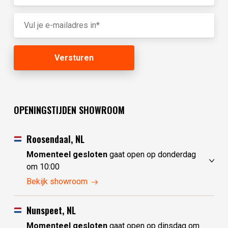
OPENINGSTIJDEN SHOWROOM
Roosendaal, NL
Momenteel gesloten
gaat open op donderdag
om 10:00
maandag
10:00 - 17:30
Bekijk showroom
dinsdag
gesloten
woensdag
gesloten
Nunspeet, NL
donderdag
10:00 - 17:30
Momenteel gesloten
gaat open op dinsdag om