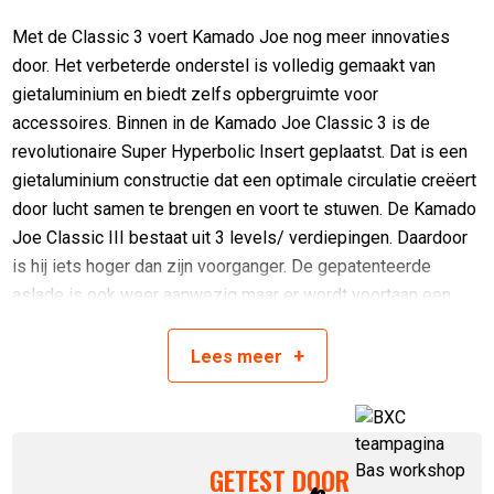
Met de Classic 3 voert Kamado Joe nog meer innovaties
door. Het verbeterde onderstel is volledig gemaakt van
gietaluminium en biedt zelfs opbergruimte voor
accessoires. Binnen in de Kamado Joe Classic 3 is de
revolutionaire Super Hyperbolic Insert geplaatst. Dat is een
gietaluminium constructie dat een optimale circulatie creëert
door lucht samen te brengen en voort te stuwen. De Kamado
Joe Classic III bestaat uit 3 levels/ verdiepingen. Daardoor
is hij iets hoger dan zijn voorganger. De gepatenteerde
aslade is ook weer aanwezig maar er wordt voortaan een
Ash Basket standaard meegeleverd. Hierdoor wordt het
schoonmaken van jouw Kamado Joe nog gemakkelijker.
+
Lees
meer
Het inmiddels bekende Divide & Conquer systeem is ook
weer terug te vinden in de Kamado Joe Classic 3. Dit
kooksysteem zorgt er voor dat je verschillende
GETEST DOOR
bereidingsmethodes tegelijk kunt toepassen omdat alle