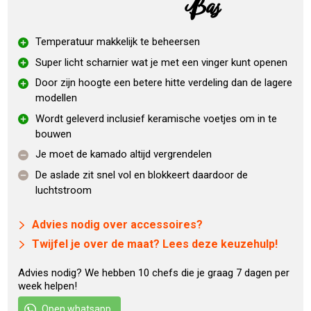
Bas
roosters gehalveerd zijn. De hoogwaardige keramische
constructie van de Kamado Joe Classic 3 zorgt ervoor dat
Temperatuur makkelijk te beheersen
de warmte goed wordt vastgehouden en maakt een perfecte
Super licht scharnier wat je met een vinger kunt openen
temperatuurbeheersing mogelijk.
Door zijn hoogte een betere hitte verdeling dan de lagere
Specificaties
modellen
Wordt geleverd inclusief keramische voetjes om in te
bouwen
Afmetingen: 119,5 x 128 x 76.7 cm (BxHxD)
Grillrooster: 46 cm
Je moet de kamado altijd vergrendelen
Gewicht: 128 kg
De aslade zit snel vol en blokkeert daardoor de
luchtstroom
Standaard uitrusting
Advies nodig over accessoires?
3 level kooksysteem
Twijfel je over de maat? Lees deze keuzehulp!
Super Hyperbolic Insert (verbeterd en accelereert de
luchtcirculatie)
Advies nodig? We hebben 10 chefs die je graag 7 dagen per
Ash Basket
inbegrepen
week helpen!
Divide & Conquer Flexible Cooking System:
Open whatsapp