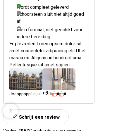
Inclusief keramische voeten bij vrijstaand model
Wordt compleet geleverd
Schoorsteen sluit niet altijd goed
Artikelnummer:
811738027173
af
Klein formaat, niet geschikt voor
iedere bereiding
Erg tevreden Lorem ipsum dolor sit
amet consectetur adipiscing elit Ut et
massa mi. Aliquam in hendrerit urna.
Pellentesque sit amet sapien.
+ 2
15 juli 2026
Joepppppp
0
0
Schrijf een review
Verdien
20
BXC punten door een review te