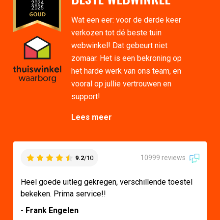
Wat een eer: voor de derde keer
verkozen tot dé beste tuin
webwinkel! Dat gebeurt niet
zomaar. Het is een bekroning op
het harde werk van ons team, en
vooral op jullie vertrouwen en
support!
Lees meer
10999 reviews
9.2
/10
Heel goede uitleg gekregen, verschillende toestel
bekeken. Prima service!!
- Frank Engelen