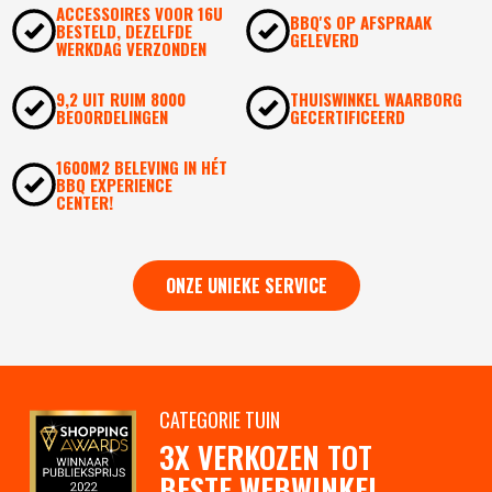
ACCESSOIRES VOOR 16U
BBQ'S OP AFSPRAAK
BESTELD, DEZELFDE
GELEVERD
WERKDAG VERZONDEN
9,2 UIT RUIM 8000
THUISWINKEL WAARBORG
BEOORDELINGEN
GECERTIFICEERD
1600M2 BELEVING IN HÉT
BBQ EXPERIENCE
CENTER!
ONZE UNIEKE SERVICE
CATEGORIE TUIN
3X VERKOZEN TOT
BESTE WEBWINKEL