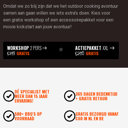
Omdat we zo blij zijn dat we het outdoor cooking avontuur
samen aan gaan willen we iets extra's doen. Kies voor
een gratis workshop of een accessoirepakket voor een
mooie kickstart aan jouw avontuur!
WORKSHOP
2 PERS
ACTIEPAKKET
XXL
OF
€199
GRATIS
€200
GRATIS
DÉ SPECIALIST MET
365 DAGEN BEDENKTIJD
MEER DAN 15 JAAR
+ GRATIS RETOUR
ERVARING!
500+ BBQ'S OP
GRATIS BEZORGD VANAF
VOORRAAD
€60 IN NL EN BE