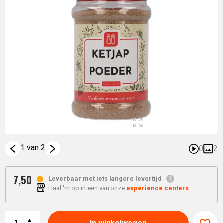
1 van 2
0
2
7,
50
Leverbaar met iets langere levertijd
Haal 'm op in een van onze
experience centers
Aantal
In winkelwagen