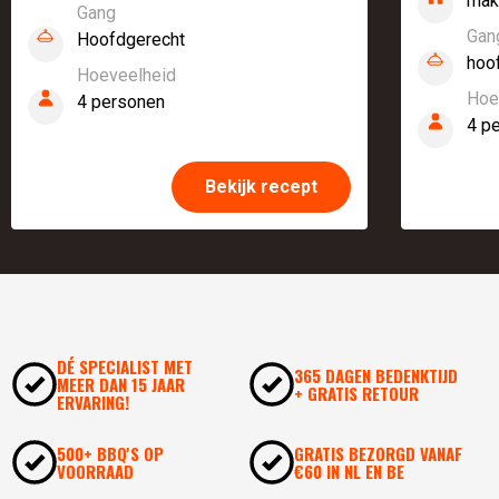
mak
Gang
Gan
Hoofdgerecht
hoo
Hoeveelheid
Hoe
4 personen
4 p
Bekijk recept
DÉ SPECIALIST MET
365 DAGEN BEDENKTIJD
MEER DAN 15 JAAR
+ GRATIS RETOUR
ERVARING!
500+ BBQ'S OP
GRATIS BEZORGD VANAF
VOORRAAD
€60 IN NL EN BE