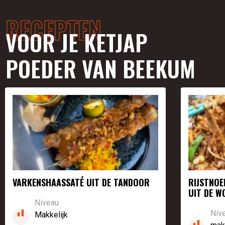
RECEPTEN
VOOR JE KETJAP
POEDER VAN BEEKUM
VARKENSHAASSATÉ UIT DE TANDOOR
RIJSTNOE
UIT DE W
Niveau
Niv
Makkelijk