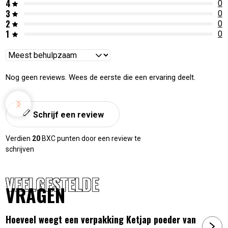
4
0
3
0
2
0
1
0
Reviews
sorteren
Nog geen reviews. Wees de eerste die een ervaring deelt.
Schrijf een review
Verdien
20
BXC punten door een review te
schrijven
VEELGESTELDE
VRAGEN
Hoeveel weegt een verpakking Ketjap poeder van