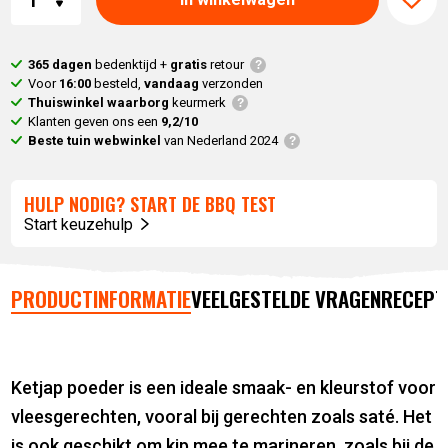
365 dagen
bedenktijd +
gratis
retour
Voor
16:00
besteld,
vandaag
verzonden
Thuiswinkel waarborg
keurmerk
Klanten geven ons een
9,2/10
Beste tuin webwinkel
van Nederland 2024
HULP NODIG? START DE BBQ TEST
Start keuzehulp
PRODUCTINFORMATIE
VEELGESTELDE VRAGEN
RECEPT
Ketjap poeder is een ideale smaak- en kleurstof voor
vleesgerechten, vooral bij gerechten zoals saté. Het
is ook geschikt om kip mee te marineren, zoals bij de