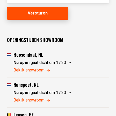
OPENINGSTIJDEN SHOWROOM
Roosendaal, NL
Nu open
gaat dicht om 17:30
zaterdag
10:00 - 17:30
Bekijk showroom
zondag
10:00 - 17:30
maandag
10:00 - 17:30
Nunspeet, NL
dinsdag
gesloten
Nu open
gaat dicht om 17:30
woensdag
gesloten
zaterdag
10:00 - 17:30
Bekijk showroom
donderdag
10:00 - 17:30
zondag
gesloten
vrijdag
10:00 - 17:30
maandag
gesloten
Leuven, BE