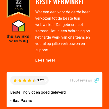
BESTE WEBWINKEL
Wat een eer: voor de derde keer
verkozen tot dé beste tuin
webwinkel! Dat gebeurt niet
zomaar. Het is een bekroning op
het harde werk van ons team, en
vooral op jullie vertrouwen en
support!
Lees meer
11004 reviews
9.2
/10
Bestelling vlot en goed geleverd.
- Bas Paans