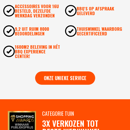
ACCESSOIRES VOOR 16U
BBQ'S OP AFSPRAAK
BESTELD, DEZELFDE
GELEVERD
WERKDAG VERZONDEN
9,2 UIT RUIM 8000
THUISWINKEL WAARBORG
BEOORDELINGEN
GECERTIFICEERD
1600M2 BELEVING IN HÉT
BBQ EXPERIENCE
CENTER!
ONZE UNIEKE SERVICE
CATEGORIE TUIN
3X VERKOZEN TOT