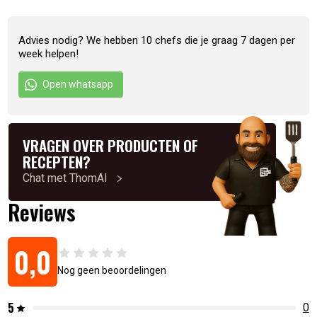
Hoe gebruik je ketjap poeder?
Advies nodig? We hebben 10 chefs die je graag 7 dagen per
week helpen!
Om de smaak van ketjap manis te benaderen, kun je 60%
ketjap poeder en 40% water gebruiken.
Open whatsapp
Ingrediënten
VRAGEN OVER PRODUCTEN OF
200 gram ketjap poeder Aroma (mais, soja)
RECEPTEN?
Chat met ThomAI
Artikelnummer:
8720153471947
Reviews
0,0
Nog geen beoordelingen
5
0