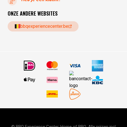
ONZE ANDERE WEBSITES
bbqexperiencecenter.be
© BBQ Experience Center. Home of BBQ. Alle prijzen incl