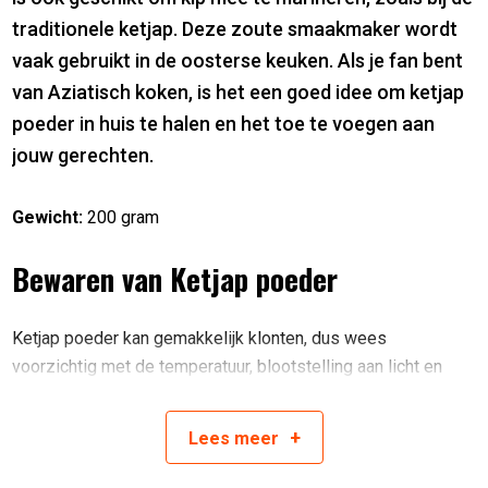
traditionele ketjap. Deze zoute smaakmaker wordt
vaak gebruikt in de oosterse keuken. Als je fan bent
van Aziatisch koken, is het een goed idee om ketjap
poeder in huis te halen en het toe te voegen aan
jouw gerechten.
Gewicht:
200 gram
Bewaren van Ketjap poeder
Ketjap poeder kan gemakkelijk klonten, dus wees
voorzichtig met de temperatuur, blootstelling aan licht en
vocht. Om het potje luchtdicht af te sluiten, kunt u de
meegeleverde seal in de dop bewaren. Zo kunt u langer
+
Lees
meer
genieten van dit poeder.