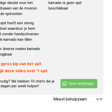
ige sleutel voor het
kamado is geen spit
draaien van de moeren
beschikbaar
 de spitvorken
spit heeft een stevig
dvat waardoor je hem
ijd zonder handschoenen
de kamado kan tillen
r diverse maten kamado
rijgbaar
 gyros kip van het spit
jk deze video over 't spit
nodig? We hebben 10 chefs die je
Open whatsapp
 dagen per week helpen!
Reviews
sorteren