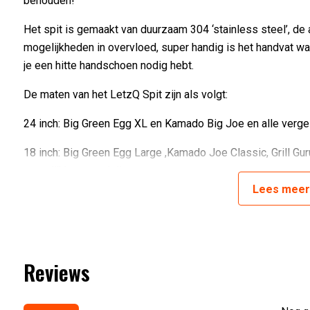
behouden!
Het spit is gemaakt van duurzaam 304 ‘stainless steel’, de 
mogelijkheden in overvloed, super handig is het handvat waa
je een hitte handschoen nodig hebt.
De maten van het LetzQ Spit zijn als volgt:
24 inch: Big Green Egg XL en Kamado Big Joe en alle verge
18 inch: Big Green Egg Large ,Kamado Joe Classic, Grill Guru
vergelijkbare modellen
Lees
mee
15 inch: Big Green Egg medium, The Bastard medium en alle
13 inch: Big Green Egg Minimax, The Bastard Compact, Kama
vergelijkbare modellen.
Reviews
Inhoud verpakking;
Spit ring