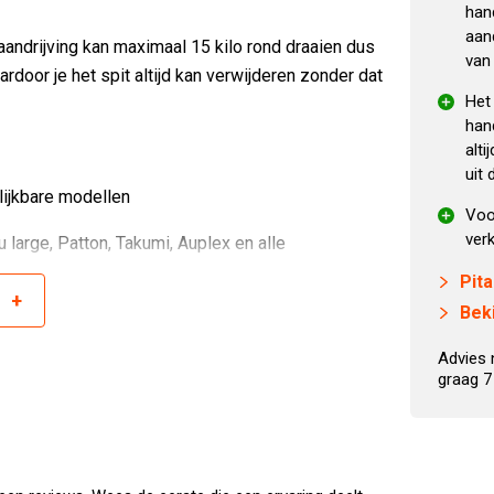
hand
aan
aandrijving kan maximaal 15 kilo rond draaien dus
van
rdoor je het spit altijd kan verwijderen zonder dat
Het 
han
alt
uit 
lijkbare modellen
Voo
verk
 large, Patton, Takumi, Auplex en alle
Pita
+
r
Beki
 vergelijkbare modellen.
Advies 
do Joe Junior, Grill Guru Compact en alle
graag 7