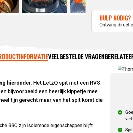
HULP NODIG? 
Ontvang direct 
RODUCTINFORMATIE
VEELGESTELDE VRAGEN
GERELATEE
ing hieronder.
Het LetzQ spit met een RVS
een bijvoorbeeld een heerlijk kippetje mee
heel fijn gerecht maar van het spit komt die
Goed
ver
che BBQ zijn isolerende eigenschappen blijft
Spi