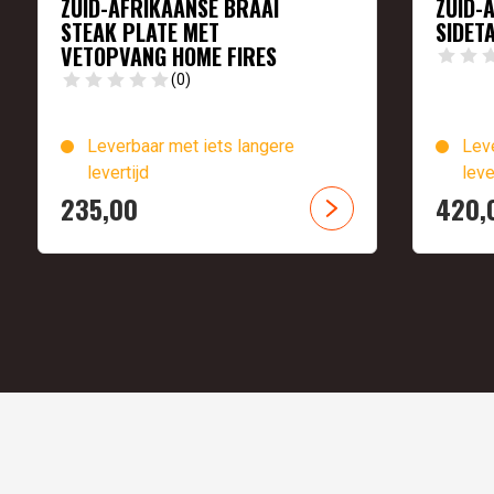
ZUID-AFRIKAANSE BRAAI
ZUID-
STEAK PLATE MET
SIDET
VETOPVANG HOME FIRES
(0)
Leverbaar met iets langere
Leve
levertijd
leve
235,
00
420,