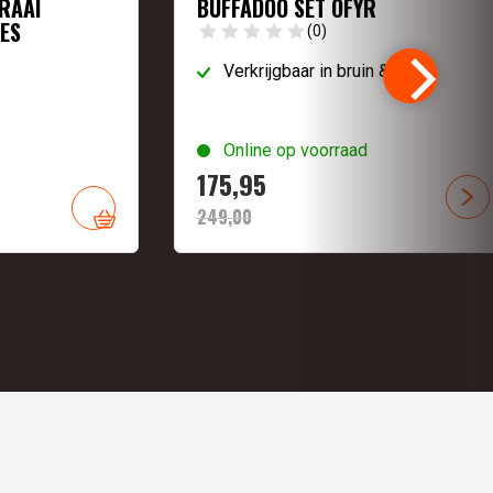
RAAI
BUFFADOO SET OFYR
ES
(0)
Verkrijgbaar in bruin & zwart
Online op voorraad
175,
95
249,
00