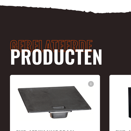
GERELATEERDE
PRODUCTEN
i