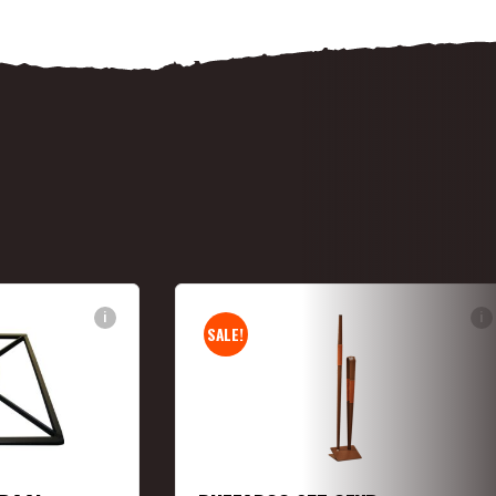
i
i
SALE!