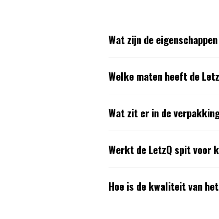
Wat zijn de eigenschappen
Artikelnummers:
8717081034726
:
LetzQ spit voor kamado - 15 inch
Welke maten heeft de Let
8717081034719
:
LetzQ spit voor kamado - 13 inch
8717081034733
:
LetzQ spit voor kamado - 18 inch
8717081034740
:
LetzQ spit voor kamado - 24 inch
Wat zit er in de verpakkin
Werkt de LetzQ spit voor 
Hoe is de kwaliteit van he