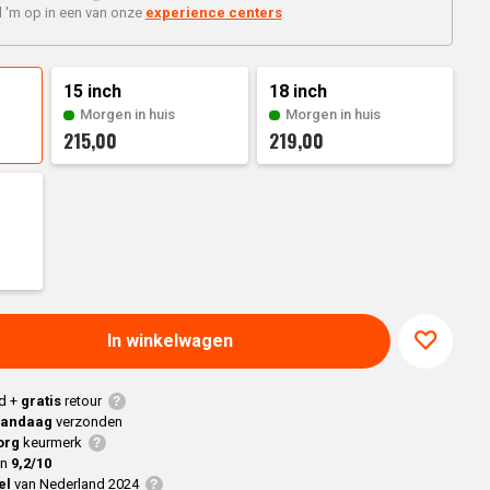
Braaimaster
Joe
 'm op in een van onze
experience centers
h
Alle modellen
a
15 inch
18 inch
Morgen in huis
Morgen in huis
p
215,00
219,00
In winkelwagen
d +
gratis
retour
vandaag
verzonden
org
keurmerk
en
9,2/10
el
van Nederland 2024