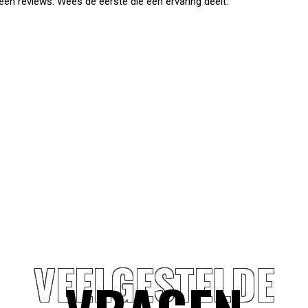
en reviews. Wees de eerste die een ervaring deelt.
it van Monolith
aan, dit spit past beter op de
VEELGESTELDE