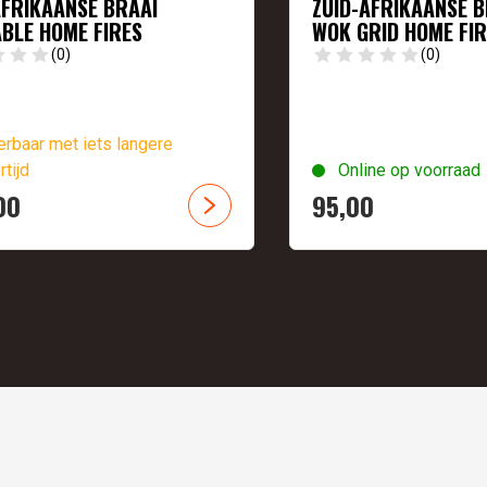
AFRIKAANSE BRAAI
ZUID-AFRIKAANSE B
ABLE HOME FIRES
WOK GRID HOME FIR
(0)
(0)
rbaar met iets langere
rtijd
Online op voorraad
00
95,
00