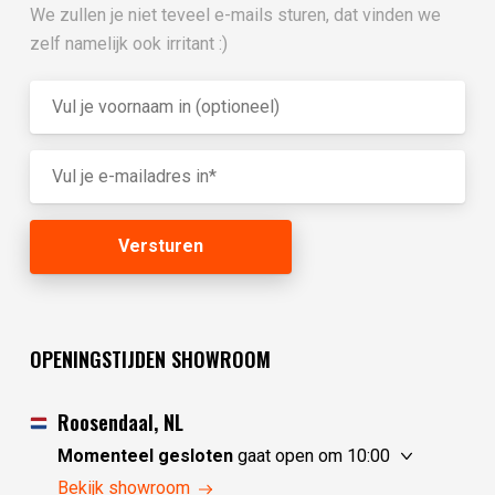
We zullen je niet teveel e-mails sturen, dat vinden we
zelf namelijk ook irritant :)
OPENINGSTIJDEN SHOWROOM
Roosendaal, NL
Momenteel gesloten
gaat open om 10:00
zaterdag
10:00 - 17:30
Bekijk showroom