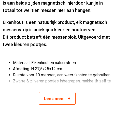
is aan beide zijden magnetisch, hierdoor kun je in
totaal tot wel tien messen hier aan hangen.
Eikenhout is een natuurlijk product, elk magnetisch
messenstrip is uniek qua kleur en houtnerven.
Dit product betreft één messenblok. Uitgevoerd met
twee kleuren pootjes.
Materiaal: Eikenhout en natuursteen
Afmeting: H 27,5x25x12 cm
Ruimte voor 10 messen, aan weerskanten te gebruiken
Zwarte & zilveren pootjes inbegrepen, makkelijk zelf te
verwisselen
Product van Style de Vie
+
Lees
meer
Artikelnummer:
8720039624139