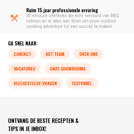
Ruim 15 jaar professionele ervaring
30 inhouse chefkoks die écht verstand van BBQ
hebben en er alles aan doen om jouw outdoor
cooking adventure tot een succes te maken.
GA SNEL NAAR:
CONTACT
HET TEAM
OVER ONS
VACATURES
ONZE SHOWROOMS
VEELGESTELDE VRAGEN
TESTPANEL
ONTVANG DE BESTE RECEPTEN &
TIPS IN JE INBOX!