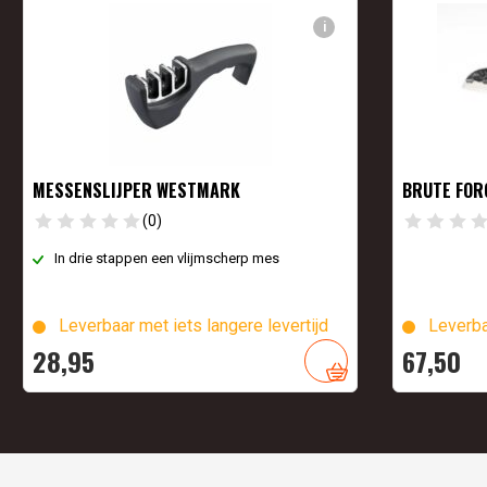
i
MESSENSLIJPER WESTMARK
BRUTE FOR
(0)
In drie stappen een vlijmscherp mes
Leverbaar met iets langere levertijd
Leverba
28,
95
67,
50