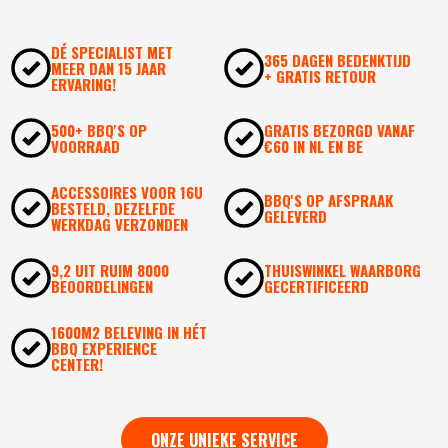
DÉ SPECIALIST MET
365 DAGEN BEDENKTIJD
MEER DAN 15 JAAR
+ GRATIS RETOUR
ERVARING!
500+ BBQ'S OP
GRATIS BEZORGD VANAF
VOORRAAD
€60 IN NL EN BE
ACCESSOIRES VOOR 16U
BBQ'S OP AFSPRAAK
BESTELD, DEZELFDE
GELEVERD
WERKDAG VERZONDEN
9,2 UIT RUIM 8000
THUISWINKEL WAARBORG
BEOORDELINGEN
GECERTIFICEERD
1600M2 BELEVING IN HÉT
BBQ EXPERIENCE
CENTER!
ONZE UNIEKE SERVICE