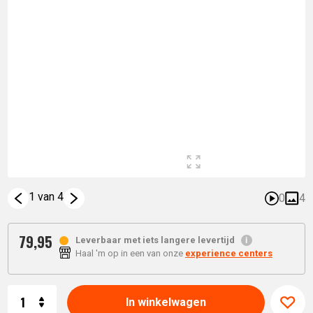
1 van 4
0
4
79,
95
Leverbaar met iets langere levertijd
Haal 'm op in een van onze
experience centers
Aantal
In winkelwagen