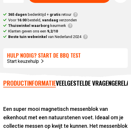
365 dagen
bedenktijd +
gratis
retour
Voor
16:00
besteld,
vandaag
verzonden
Thuiswinkel waarborg
keurmerk
Klanten geven ons een
9,2/10
Beste tuin webwinkel
van Nederland 2024
HULP NODIG? START DE BBQ TEST
Start keuzehulp
PRODUCTINFORMATIE
VEELGESTELDE VRAGEN
GERELA
Een super mooi magnetisch messenblok van
eikenhout met een natuurstenen voet. Ideaal om je
collectie messen op kwijt te kunnen. Het messenblok