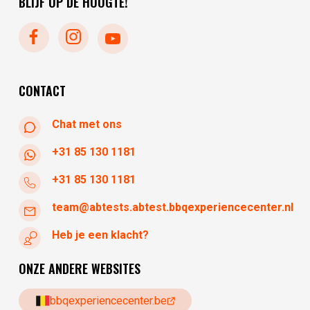
BLIJF OP DE HOOGTE!
woensdag
10:30 - 17:30
donderdag
10:30 - 17:30
vrijdag
10:30 - 17:30
zaterdag
10:30 - 17:30
zondag
gesloten
CONTACT
Chat met ons
+31 85 130 1181
+31 85 130 1181
team@abtests.abtest.bbqexperiencecenter.nl
Heb je een klacht?
ONZE ANDERE WEBSITES
bbqexperiencecenter.be