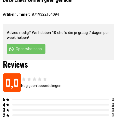
Deze claws kennen geen genade!
Artikelnummer:
8719322164094
Advies nodig? We hebben 10 chefs die je graag 7 dagen per
week helpen!
Open whatsapp
Reviews
0,0
Nog geen beoordelingen
5
0
4
0
3
0
2
0