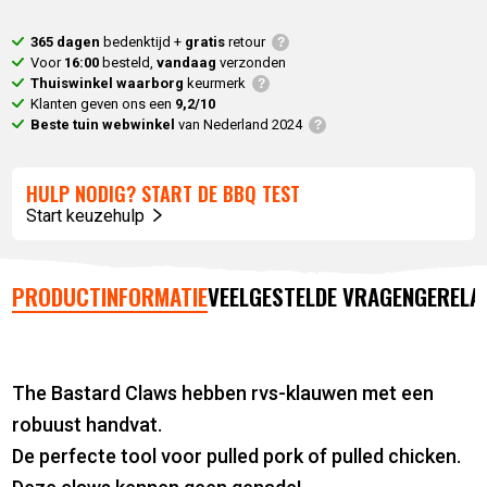
365 dagen
bedenktijd +
gratis
retour
Voor
16:00
besteld,
vandaag
verzonden
Thuiswinkel waarborg
keurmerk
Klanten geven ons een
9,2/10
Beste tuin webwinkel
van Nederland 2024
HULP NODIG? START DE BBQ TEST
Start keuzehulp
PRODUCTINFORMATIE
VEELGESTELDE VRAGEN
GERELA
The Bastard Claws hebben rvs-klauwen met een
robuust handvat.
De perfecte tool voor pulled pork of pulled chicken.