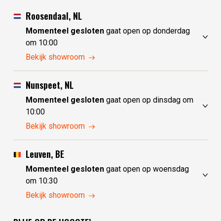
Roosendaal, NL
Momenteel gesloten
gaat open op donderdag
om 10:00
maandag
10:00 - 17:30
Bekijk showroom
dinsdag
gesloten
woensdag
gesloten
Nunspeet, NL
donderdag
10:00 - 17:30
Momenteel gesloten
gaat open op dinsdag om
vrijdag
10:00 - 17:30
10:00
zaterdag
10:00 - 17:30
maandag
gesloten
Bekijk showroom
zondag
10:00 - 17:30
dinsdag
10:00 - 17:30
woensdag
10:00 - 17:30
Leuven, BE
donderdag
10:00 - 17:30
Momenteel gesloten
gaat open op woensdag
vrijdag
10:00 - 17:30
om 10:30
zaterdag
10:00 - 17:30
maandag
gesloten
Bekijk showroom
zondag
gesloten
dinsdag
gesloten