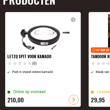
i
TIP VAN DE
LETZQ SPIT VOOR KAMADO
TANDOOR R
(0)
Past in vrijwel iedere kamado
Maak van 
Online op voorraad
Leverba
210,
00
29,
95