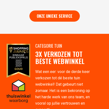
ONZE UNIEKE SERVICE
CATEGORIE TUIN
3X VERKOZEN TOT
BESTE WEBWINKEL
Wat een eer: voor de derde keer
verkozen tot dé beste tuin
webwinkel! Dat gebeurt niet
zomaar. Het is een bekroning op
het harde werk van ons team, en
vooral op jullie vertrouwen en