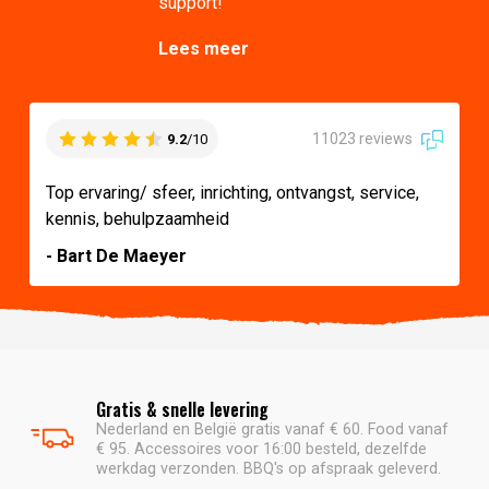
support!
Lees meer
11023 reviews
9.2
/10
Top ervaring/ sfeer, inrichting, ontvangst, service,
kennis, behulpzaamheid
- Bart De Maeyer
Gratis & snelle levering
Nederland en België gratis vanaf € 60. Food vanaf
€ 95. Accessoires voor 16:00 besteld, dezelfde
werkdag verzonden. BBQ's op afspraak geleverd.