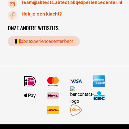
team@abtests.abtest.bbqexperiencecenter.nl
Heb je een klacht?
ONZE ANDERE WEBSITES
bbqexperiencecenter.be