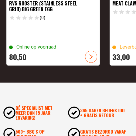
RVS ROOSTER (STAINLESS STEEL
MEAT CLAW
GRID) BIG GREEN EGG
(0)
Online op voorraad
Leverba
80,
50
33,
00
DÉ SPECIALIST MET
365 DAGEN BEDENKTIJD
MEER DAN 15 JAAR
+ GRATIS RETOUR
ERVARING!
500+ BBQ'S OP
GRATIS BEZORGD VANAF