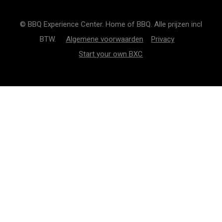
© BBQ Experience Center. Home of BBQ. Alle prijzen incl
BTW.
Algemene voorwaarden
Privacy
Start your own BXC