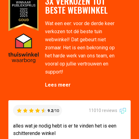
3X VERKOZEN TOT
BESTE WEBWINKEL
Wat een eer: voor de derde keer
verkozen tot dé beste tuin
webwinkel! Dat gebeurt niet
zomaar. Het is een bekroning op
het harde werk van ons team, en
vooral op jullie vertrouwen en
support!
Lees meer
11010 reviews
9.2
/10
alles wat je nodig hebt is er te vinden het is een
schitterende winkel