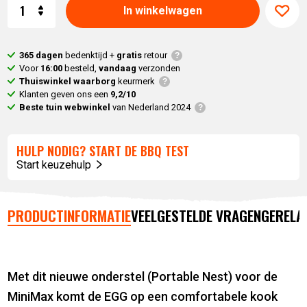
Aantal
In winkelwagen
365 dagen
bedenktijd +
gratis
retour
Voor
16:00
besteld,
vandaag
verzonden
Thuiswinkel waarborg
keurmerk
Klanten geven ons een
9,2/10
Beste tuin webwinkel
van Nederland 2024
HULP NODIG? START DE BBQ TEST
Start keuzehulp
PRODUCTINFORMATIE
VEELGESTELDE VRAGEN
GERELA
Met dit nieuwe onderstel (Portable Nest) voor de
MiniMax komt de EGG op een comfortabele kook