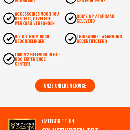
VOORRAAD
€60 IN NL EN BE
ACCESSOIRES VOOR 16U
BBQ'S OP AFSPRAAK
BESTELD, DEZELFDE
GELEVERD
WERKDAG VERZONDEN
9,2 UIT RUIM 8000
THUISWINKEL WAARBORG
BEOORDELINGEN
GECERTIFICEERD
1600M2 BELEVING IN HÉT
BBQ EXPERIENCE
CENTER!
ONZE UNIEKE SERVICE
CATEGORIE TUIN