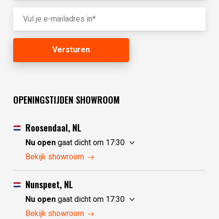
OPENINGSTIJDEN SHOWROOM
Roosendaal, NL
Nu open
gaat dicht om 17:30
zaterdag
10:00 - 17:30
Bekijk showroom
zondag
10:00 - 17:30
maandag
10:00 - 17:30
Nunspeet, NL
dinsdag
gesloten
Nu open
gaat dicht om 17:30
woensdag
gesloten
zaterdag
10:00 - 17:30
Bekijk showroom