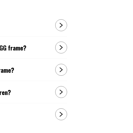
EGG frame?
frame?
eren?