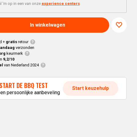
Braaimaster
Joe
l 'm op in een van onze
experience centers
h
Alle modellen
a
In winkelwagen
p
d +
gratis
retour
vandaag
verzonden
org
keurmerk
en
9,2/10
el
van Nederland 2024
START DE BBQ TEST
Start keuzehulp
een persoonlijke aanbeveling