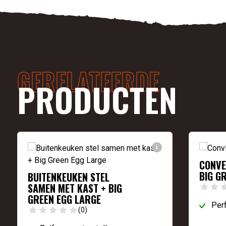
GERELATEERDE
PRODUCTEN
i
CONVE
BIG G
BUITENKEUKEN STEL
SAMEN MET KAST + BIG
GREEN EGG LARGE
Perf
(0)