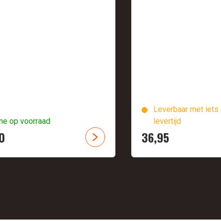
Leverbaar met iets 
ne op voorraad
levertijd
0
36,
95