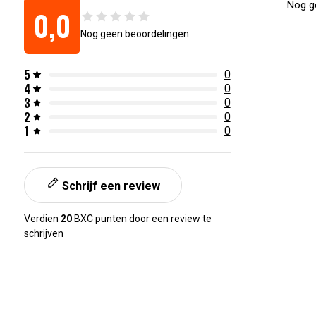
Nog ge
0,0
Nog geen beoordelingen
5
0
4
0
3
0
2
0
1
0
Schrijf een review
Verdien
20
BXC punten door een review te
schrijven