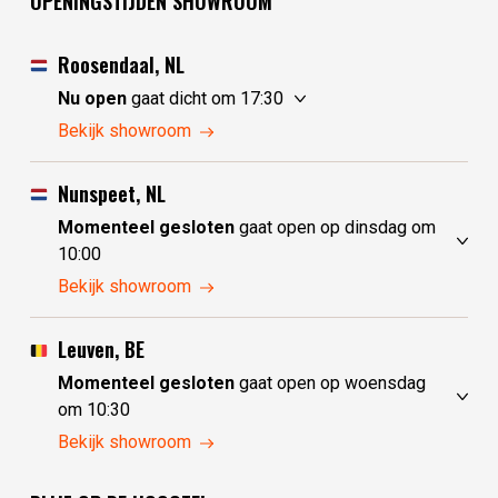
OPENINGSTIJDEN SHOWROOM
Roosendaal, NL
Nu open
gaat dicht om 17:30
zondag
10:00 - 17:30
Bekijk showroom
maandag
10:00 - 17:30
dinsdag
gesloten
Nunspeet, NL
woensdag
gesloten
Momenteel gesloten
gaat open op dinsdag om
donderdag
10:00 - 17:30
10:00
vrijdag
10:00 - 17:30
zondag
gesloten
Bekijk showroom
zaterdag
10:00 - 17:30
maandag
gesloten
dinsdag
10:00 - 17:30
Leuven, BE
woensdag
10:00 - 17:30
Momenteel gesloten
gaat open op woensdag
donderdag
10:00 - 17:30
om 10:30
vrijdag
10:00 - 17:30
zondag
gesloten
Bekijk showroom
zaterdag
10:00 - 17:30
maandag
gesloten