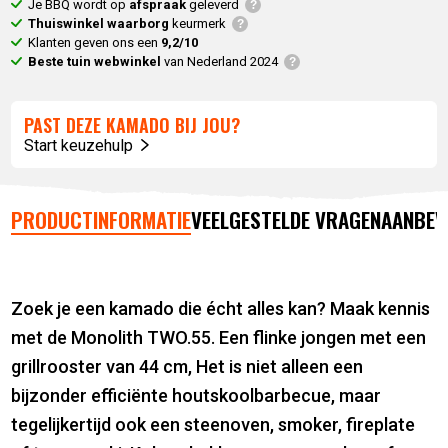
Je BBQ wordt op
afspraak
geleverd
Thuiswinkel waarborg
keurmerk
Klanten geven ons een
9,2/10
Beste tuin webwinkel
van Nederland 2024
PAST DEZE KAMADO BIJ JOU?
Start keuzehulp
PRODUCTINFORMATIE
VEELGESTELDE VRAGEN
AANBEV
Zoek je een kamado die écht alles kan? Maak kennis
met de Monolith TWO.55. Een flinke jongen met een
grillrooster van 44 cm, Het is niet alleen een
bijzonder efficiënte houtskoolbarbecue, maar
tegelijkertijd ook een steenoven, smoker, fireplate