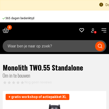
Do
365 dagen bedenktijd
Zoeken
naar:
Monolith TWO.55 Standalone
Om in te bouwen
Nog geen reviews
+ gratis workshop of actiepakket XL