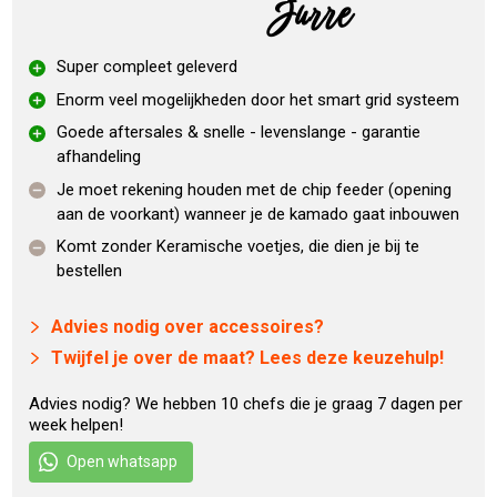
Jurre
direct aan de slag.
Alle accessoires van de Monolith Classic passen ook
Super compleet geleverd
op de TWO.55
Enorm veel mogelijkheden door het smart grid systeem
Highlights Monolith TWO.55 zonder
Goede aftersales & snelle - levenslange - garantie
afhandeling
onderstel?
Je moet rekening houden met de chip feeder (opening
aan de voorkant) wanneer je de kamado gaat inbouwen
Smart Grid Systeem:
voor gedeelde barbecue
Komt zonder Keramische voetjes, die dien je bij te
zones op verschillende niveaus
bestellen
Voor alle culinaire projecten: grillen, braden, smoren,
bakken, roken en koken met een barbecue
Advies nodig over accessoires?
Direct en indirect barbecueën tegelijkertijd mogelijk
Twijfel je over de maat? Lees deze keuzehulp!
Nauwkeurige temperatuurregeling door luchtdicht-
systeem
Advies nodig? We hebben 10 chefs die je graag 7 dagen per
Temperatuurbereik van ca. 70°C – 400°C
week helpen!
Gesegmenteerde
firebox
met geïntegreerd
Open whatsapp
roestvrijstalen as opvangsysteem