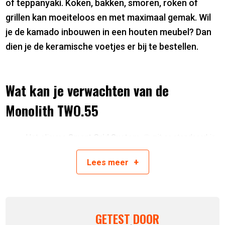
of teppanyaki. Koken, bakken, smoren, roken of
grillen kan moeiteloos en met maximaal gemak. Wil
je de kamado inbouwen in een houten meubel? Dan
dien je de keramische voetjes er bij te bestellen.
Wat kan je verwachten van de
Monolith TWO.55
Het slimme
Smart Grid System
zit er standaard in.
Daarmee grill, rook of bak je op meerdere niveaus
tegelijk.
+
Lees
meer
De chipfeeder maakt het makkelijk om rookhout toe te
voegen zonder het deksel open te doen.
De glasvezelafdichting
en het robuuste scharnier
zorgen voor een soepele en luchtdichte sluiting.
GETEST DOOR
Wordt geleverd als compleet startpakket – je kunt dus