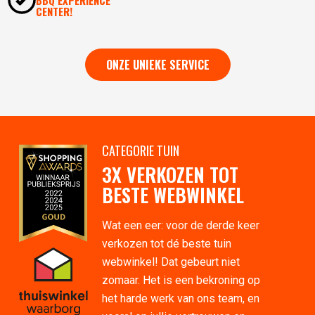
BBQ EXPERIENCE
CENTER!
ONZE UNIEKE SERVICE
CATEGORIE TUIN
3X VERKOZEN TOT
BESTE WEBWINKEL
Wat een eer: voor de derde keer
verkozen tot dé beste tuin
webwinkel! Dat gebeurt niet
zomaar. Het is een bekroning op
het harde werk van ons team, en