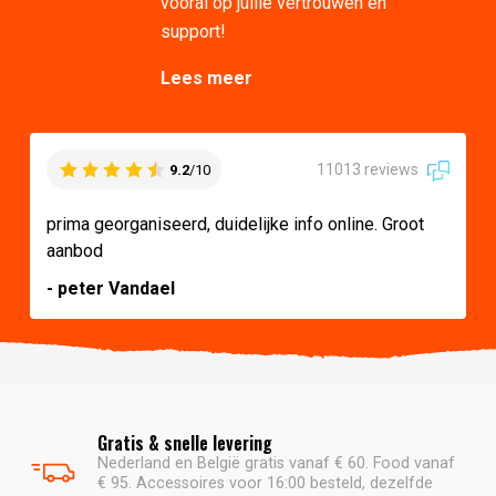
vooral op jullie vertrouwen en
support!
Lees meer
11013 reviews
9.2
/10
prima georganiseerd, duidelijke info online. Groot
aanbod
- peter Vandael
Gratis & snelle levering
Nederland en België gratis vanaf € 60. Food vanaf
€ 95. Accessoires voor 16:00 besteld, dezelfde