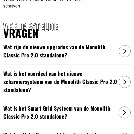
2.0 Smart Grid system
schrijven
2 halve maan druipbakken
2 halve maan
deflectorstenen
VEELGESTELDE
2 halve maan RVS roosters
VRAGEN
2 SGS-lifters
Wat zijn de nieuwe upgrades van de Monolith
Specificaties
Classic Pro 2.0 standalone?
Kleur: zwart
Wat is het voordeel van het nieuwe
Materiaal: roestvrij staal, silicaatkeramiek (met
scharniersysteem van de Monolith Classic Pro 2.0
levenslange garantie)
Afmetingen: 120 x 71 x 120 cm
standalone?
Roosterdiameter: 44 cm
Temperatuurbereik: 70 °C – 400 °C
Wat is het Smart Grid Systeem van de Monolith
Gewicht: ongeveer 115 kg
Classic Pro 2.0 standalone?
Artikelnummer:
4260444586263