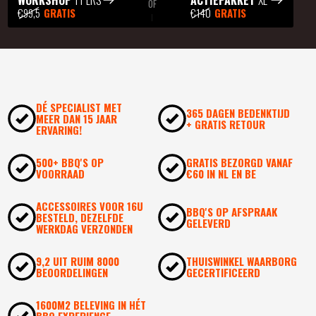
WORKSHOP
1 PERS
ACTIEPAKKET
XL
OF
€99,5
GRATIS
€140
GRATIS
DÉ SPECIALIST MET
365 DAGEN BEDENKTIJD
MEER DAN 15 JAAR
+ GRATIS RETOUR
ERVARING!
500+ BBQ'S OP
GRATIS BEZORGD VANAF
VOORRAAD
€60 IN NL EN BE
ACCESSOIRES VOOR 16U
BBQ'S OP AFSPRAAK
BESTELD, DEZELFDE
GELEVERD
WERKDAG VERZONDEN
9,2 UIT RUIM 8000
THUISWINKEL WAARBORG
BEOORDELINGEN
GECERTIFICEERD
1600M2 BELEVING IN HÉT