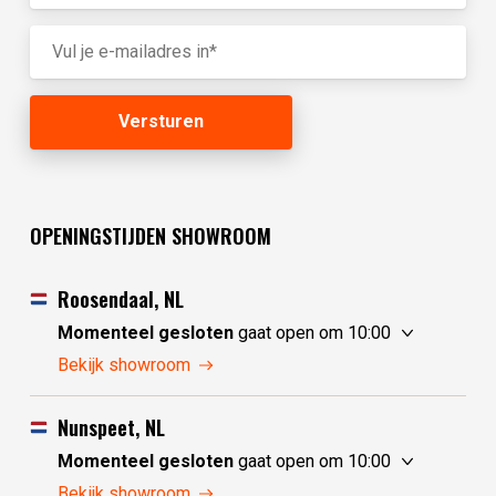
OPENINGSTIJDEN SHOWROOM
Roosendaal, NL
Momenteel gesloten
gaat open om 10:00
donderdag
10:00 - 17:30
Bekijk showroom
vrijdag
10:00 - 17:30
zaterdag
10:00 - 17:30
Nunspeet, NL
zondag
10:00 - 17:30
Momenteel gesloten
gaat open om 10:00
maandag
10:00 - 17:30
donderdag
10:00 - 17:30
Bekijk showroom