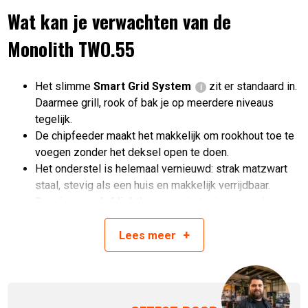
Wat kan je verwachten van de
Monolith TWO.55
Het slimme
Smart Grid System
zit er standaard in.
Daarmee grill, rook of bak je op meerdere niveaus
tegelijk.
De chipfeeder maakt het makkelijk om rookhout toe te
voegen zonder het deksel open te doen.
Het onderstel is helemaal vernieuwd: strak matzwart
staal, stevig als een huis en makkelijk verrijdbaar.
De glasvezelafdichting
en het robuuste scharnier
zorgen voor een soepele en luchtdichte sluiting.
+
Wordt geleverd als compleet startpakket – je kunt dus
Lees
meer
direct aan de slag.
Alle accessoires van de Monolith Classic passen ook
op de TWO.55