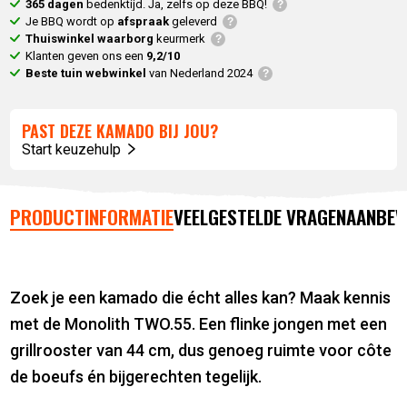
365 dagen
bedenktijd. Ja, zelfs op deze BBQ!
Je BBQ wordt op
afspraak
geleverd
Thuiswinkel waarborg
keurmerk
Klanten geven ons een
9,2/10
Beste tuin webwinkel
van Nederland 2024
PAST DEZE KAMADO BIJ JOU?
Start keuzehulp
PRODUCTINFORMATIE
VEELGESTELDE VRAGEN
AANBEV
Zoek je een kamado die écht alles kan? Maak kennis
met de Monolith TWO.55. Een flinke jongen met een
grillrooster van 44 cm, dus genoeg ruimte voor côte
de boeufs én bijgerechten tegelijk.