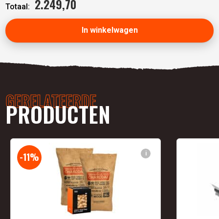
2.249,
70
Totaal:
In winkelwagen
GERELATEERDE
PRODUCTEN
i
-11%