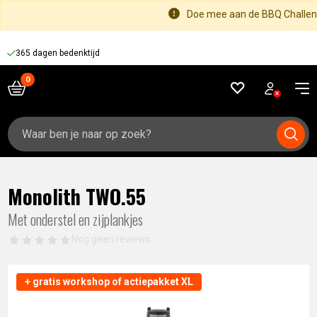
Doe mee aan de BBQ Challeng
365 dagen bedenktijd
Zoeken
naar:
Monolith TWO.55
Met onderstel en zijplankjes
Nog geen reviews
+ gratis workshop of actiepakket XL