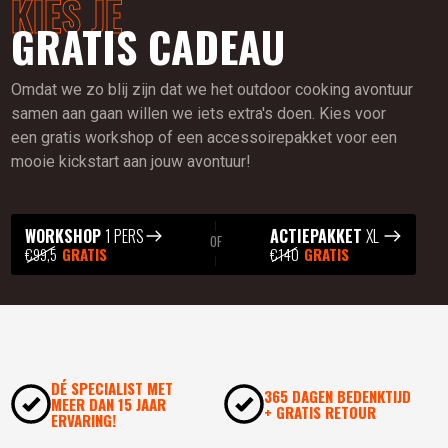
KIES JE
GRATIS CADEAU
Omdat we zo blij zijn dat we het outdoor cooking avontuur
samen aan gaan willen we iets extra's doen. Kies voor
een gratis workshop of een accessoirepakket voor een
mooie kickstart aan jouw avontuur!
WORKSHOP
1 PERS
ACTIEPAKKET
XL
OF
€99,5
GRATIS
€140
GRATIS
DÉ SPECIALIST MET
365 DAGEN BEDENKTIJD
MEER DAN 15 JAAR
+ GRATIS RETOUR
ERVARING!