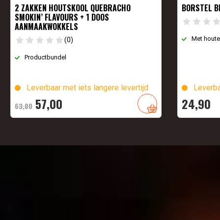
2 ZAKKEN HOUTSKOOL QUEBRACHO
BORSTEL B
SMOKIN’ FLAVOURS + 1 DOOS
AANMAAKWOKKELS
Met houte
(0)
Productbundel
Leverbaar met iets langere levertijd
Leverba
Oorspronkelijke
Huidige
57,
00
24,
90
63,
80
prijs
prijs
was:
is:
63,
80
57,
.
00
.