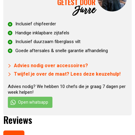
GETEST DOOR
Wat zit er allemaal bij de Monolith
Jurre
TWO.55?
Inclusief chipfeerder
Handige inklapbare zijtafels
Inclusief onderstel en zijplankjes
Chipfeeder
Inclusief duurzaam fiberglass vilt
As-schep
Goede aftersales & snelle garantie afhandeling
Kolenmand
Vuurbox
Advies nodig over accessoires?
2.0 Smart Grid system
Twijfel je over de maat? Lees deze keuzehulp!
2 hallve maan druipbakken
2 halve maan
deflectorstenen
Advies nodig? We hebben 10 chefs die je graag 7 dagen per
2 halve maan RVS roosters
week helpen!
2 SGS-lifters
Open whatsapp
Specificaties
Reviews
Kleur: zwart