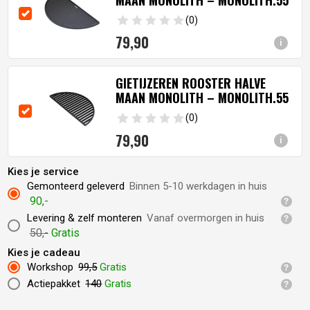
MAAN MONOLITH – MONOLITH.55
(0)
79,
90
i
GIETIJZEREN ROOSTER HALVE
MAAN MONOLITH – MONOLITH.55
(0)
79,
90
i
Kies je service
Gemonteerd geleverd
Binnen 5-10 werkdagen in huis
90,-
Levering & zelf monteren
Vanaf overmorgen in huis
50,-
Gratis
Kies je cadeau
Workshop
99,5
Gratis
Actiepakket
140
Gratis