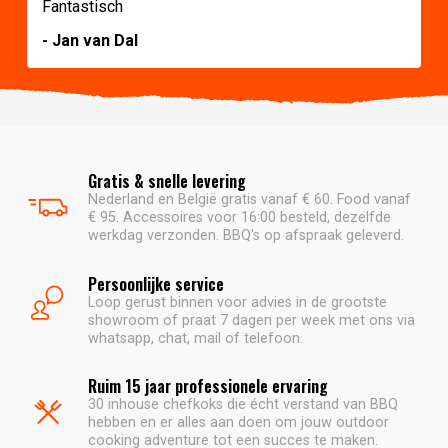
Fantastisch
- Jan van Dal
Gratis & snelle levering
Nederland en België gratis vanaf € 60. Food vanaf
€ 95. Accessoires voor 16:00 besteld, dezelfde
werkdag verzonden. BBQ's op afspraak geleverd.
Persoonlijke service
Loop gerust binnen voor advies in de grootste
showroom of praat 7 dagen per week met ons via
whatsapp, chat, mail of telefoon.
Ruim 15 jaar professionele ervaring
30 inhouse chefkoks die écht verstand van BBQ
hebben en er alles aan doen om jouw outdoor
cooking adventure tot een succes te maken.