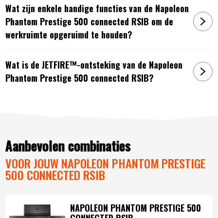
Wat zijn enkele handige functies van de Napoleon
feesten of bijgerechten. Ideaal als je meerdere gangen
Phantom Prestige 500 connected RSIB om de
tegelijk wilt bereiden.
Met industriële zwenkwielen met vergrendeling
werkruimte opgeruimd te houden?
verplaats je de grill eenvoudig én staat hij altijd stabiel
tijdens gebruik.
Wat is de JETFIRE™-ontsteking van de Napoleon
JETFIRE™-ontsteking: Ontsteek de branders met één
Phantom Prestige 500 connected RSIB?
druk op de knop. Zonder batterijen, met een directe
vlamstraal die snel en veilig werkt.
Verlichte bedieningsknoppen met SafetyGlow™
Levenslange garantie
Artikelnummer:
0629162153845
Aanbevolen combinaties
VOOR JOUW NAPOLEON PHANTOM PRESTIGE
500 CONNECTED RSIB
NAPOLEON PHANTOM PRESTIGE 500