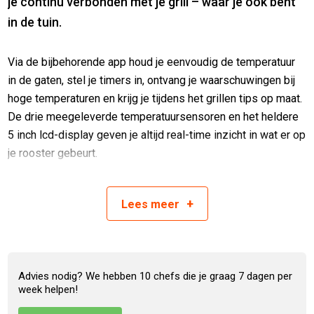
je continu verbonden met je grill – waar je ook bent
in de tuin.
Via de bijbehorende app houd je eenvoudig de temperatuur
in de gaten, stel je timers in, ontvang je waarschuwingen bij
hoge temperaturen en krijg je tijdens het grillen tips op maat.
De drie meegeleverde temperatuursensoren en het heldere
5 inch lcd-display geven je altijd real-time inzicht in wat er op
je rooster gebeurt.
De BBQ is uitgerust met gegoten roestvrijstalen grillroosters
die nagenoeg onderhoudsvrij zijn en zorgen voor een
+
Lees
meer
constante hitteverdeling – perfect voor een gelijkmatige
garing. De grote infrarood achterbrander en de krachtige
SIZZLE ZONE™ zijbrander leveren topprestaties, of je nu
vlees dichtschroeit of een gerecht langzaam wilt laten garen.
Advies nodig? We hebben 10 chefs die je graag 7 dagen per
week helpen!
Voor het gebruiksgemak is ook gedacht aan de details: led-