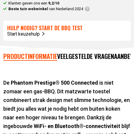
Klanten geven ons een
9,2/10
Beste tuin webwinkel
van Nederland 2024
HULP NODIG? START DE BBQ TEST
Start keuzehulp
PRODUCTINFORMATIE
VEELGESTELDE VRAGEN
AANBEV
De
Phantom Prestige® 500 Connected
is niet
zomaar een gas-BBQ. Dit matzwarte toestel
combineert strak design met slimme technologie, en
biedt jou alles wat je nodig hebt om buiten koken
naar een hoger niveau te brengen. Dankzij de
ingebouwde
WiFi- en Bluetooth®-connectiviteit
blijf