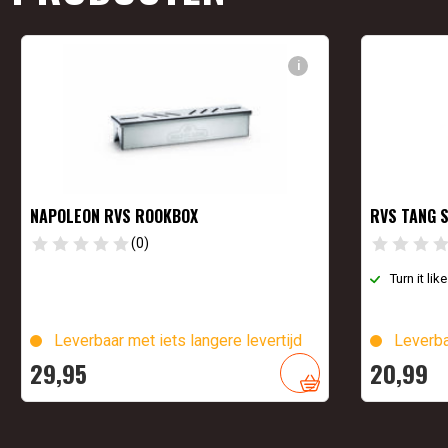
i
NAPOLEON RVS ROOKBOX
RVS TANG 
(0)
Turn it lik
Leverbaar met iets langere levertijd
Leverba
29,
95
20,
99