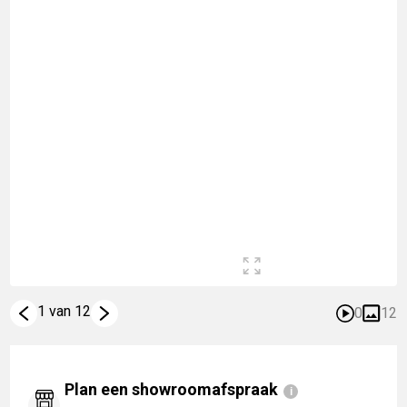
1 van 12
0
12
Plan een showroomafspraak