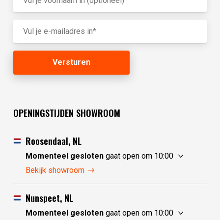
OPENINGSTIJDEN SHOWROOM
Roosendaal, NL
Momenteel gesloten
gaat open om 10:00
donderdag
10:00 - 17:30
Bekijk showroom
vrijdag
10:00 - 17:30
zaterdag
10:00 - 17:30
Nunspeet, NL
zondag
10:00 - 17:30
Momenteel gesloten
gaat open om 10:00