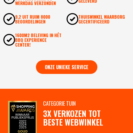
GELEVERD
WERKDAG VERZONDEN
9,2 UIT RUIM 8000
THUISWINKEL WAARBORG
BEOORDELINGEN
GECERTIFICEERD
1600M2 BELEVING IN HÉT
BBQ EXPERIENCE
CENTER!
ONZE UNIEKE SERVICE
CATEGORIE TUIN
3X VERKOZEN TOT
BESTE WEBWINKEL