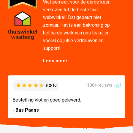
Wat een eer: voor de derde keer
verkozen tot dé beste tuin
webwinkel! Dat gebeurt niet
zomaar. Het is een bekroning op
het harde werk van ons team, en
vooral op jullie vertrouwen en
support!
Lees meer
11004 reviews
9.2
/10
Bestelling vlot en goed geleverd.
- Bas Paans