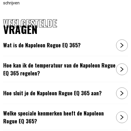
schrijven
Perfecte warmteregeling
Digitale temperatuuraflezing
Gestroomlijnd deksel
VEELGESTELDE
VRAGEN
Vergrendelbare zwenkwielen
Verchroomd warmhoudrek
Meegeleverde rookbox en temperatuursondes
Wat is de Napoleon Rogue EQ 365?
15 Jaar Beperkte Garantie
7″ Display
Wifi en bluetooth-connectiviteit, bediening slimme
Hoe kan ik de temperatuur van de Napoleon Rogue
apparaten
EQ 365 regelen?
Eenvoudig onderhoud met zelfreinigende modus en
gemakkelijk toegankelijke lekbak
Royale opbergkast
Hoe sluit je de Napoleon Rogue EQ 365 aan?
Uitklapbare zijtafels
220-240 Volt
Welke speciale kenmerken heeft de Napoleon
Artikelnummer:
0629162151971
Rogue EQ 365?