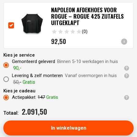
NAPOLEON AFDEKHOES VOOR
ROGUE – ROGUE 425 ZIJTAFELS
UITGEKLAPT
(0)
92,
50
i
Kies je service
Gemonteerd geleverd
Binnen 5-10 werkdagen in huis
90,-
Levering & zelf monteren
Vanaf overmorgen in huis
50,-
Gratis
Kies je cadeau
Actiepakket
147
Gratis
2.091,
50
Totaal:
In winkelwagen