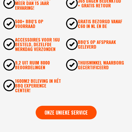
365 DAGEN BEDENKTIJD
MEER DAN 15 JAAR
+ GRATIS RETOUR
ERVARING!
500+ BBQ'S OP
GRATIS BEZORGD VANAF
VOORRAAD
€60 IN NL EN BE
ACCESSOIRES VOOR 16U
BBQ'S OP AFSPRAAK
BESTELD, DEZELFDE
GELEVERD
WERKDAG VERZONDEN
9,2 UIT RUIM 8000
THUISWINKEL WAARBORG
BEOORDELINGEN
GECERTIFICEERD
1600M2 BELEVING IN HÉT
BBQ EXPERIENCE
CENTER!
ONZE UNIEKE SERVICE