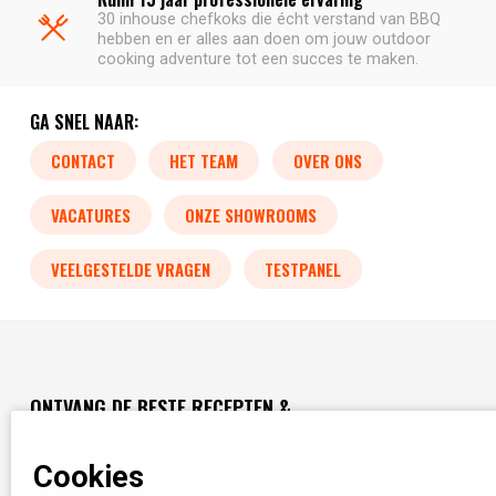
30 inhouse chefkoks die écht verstand van BBQ
hebben en er alles aan doen om jouw outdoor
cooking adventure tot een succes te maken.
GA SNEL NAAR:
CONTACT
HET TEAM
OVER ONS
VACATURES
ONZE SHOWROOMS
VEELGESTELDE VRAGEN
TESTPANEL
ONTVANG DE BESTE RECEPTEN &
TIPS IN JE INBOX!
Cookies
We zullen je niet teveel e-mails sturen, dat vinden we