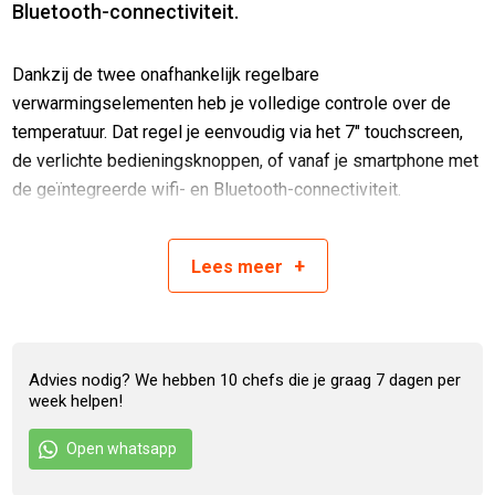
Bluetooth-connectiviteit.
Dankzij de twee onafhankelijk regelbare
verwarmingselementen heb je volledige controle over de
temperatuur. Dat regel je eenvoudig via het 7″ touchscreen,
de verlichte bedieningsknoppen, of vanaf je smartphone met
de geïntegreerde wifi- en Bluetooth-connectiviteit.
Onderhoud is verrassend eenvoudig. De Rogue EQ 365
beschikt over een zelfreinigende modus en een
+
Lees
meer
toegankelijke lekbak, waardoor schoonmaken zo gebeurd is.
Met de meegeleverde rookkast en temperatuursensoren
zorg je keer op keer voor perfect gegaarde gerechten – van
low & slow tot stevig gegrild. De duurzame zwarte
Advies nodig? We hebben 10 chefs die je graag 7 dagen per
week helpen!
poedercoating, een ruime opbergkast en inklapbare
zijplanken maken deze grill zowel stijlvol als functioneel.
Open whatsapp
Geïntegreerde gereedschapshaken zorgen ervoor dat je
tangen, spatels en borstels altijd binnen handbereik zijn. De