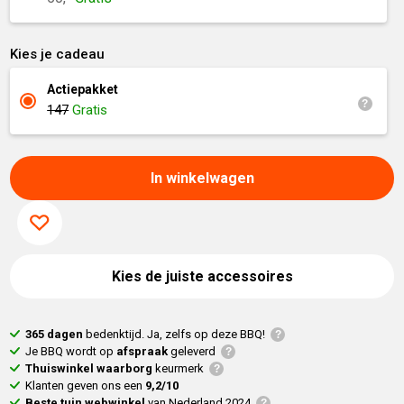
Kies je cadeau
Actiepakket
147
Gratis
In winkelwagen
Kies de juiste accessoires
365 dagen
bedenktijd. Ja, zelfs op deze BBQ!
Je BBQ wordt op
afspraak
geleverd
Thuiswinkel waarborg
keurmerk
Klanten geven ons een
9,2/10
Beste tuin webwinkel
van Nederland 2024