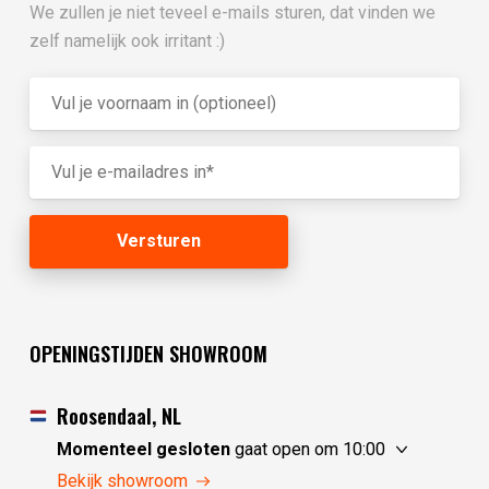
We zullen je niet teveel e-mails sturen, dat vinden we
zelf namelijk ook irritant :)
OPENINGSTIJDEN SHOWROOM
Roosendaal, NL
Momenteel gesloten
gaat open om 10:00
zaterdag
10:00 - 17:30
Bekijk showroom