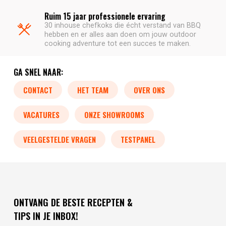
Ruim 15 jaar professionele ervaring
30 inhouse chefkoks die écht verstand van BBQ
hebben en er alles aan doen om jouw outdoor
cooking adventure tot een succes te maken.
GA SNEL NAAR:
CONTACT
HET TEAM
OVER ONS
VACATURES
ONZE SHOWROOMS
VEELGESTELDE VRAGEN
TESTPANEL
ONTVANG DE BESTE RECEPTEN &
TIPS IN JE INBOX!