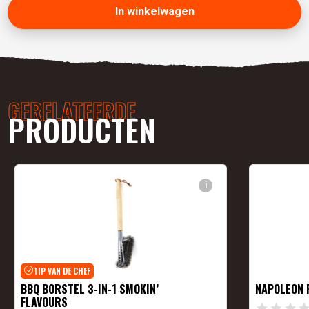
In winkelwagen
GERELATEERDE
PRODUCTEN
i
TIP VAN DE CHEF
BBQ BORSTEL 3-IN-1 SMOKIN’
NAPOLEON 
FLAVOURS