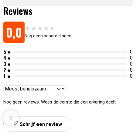
Hoofdgrilloppervlak van 60×46 cm (26 hamburgers)
Reviews
Gietijzeren grillroosters met porseleincoating
SIZZLE ZONE™ infrarood zijbrander
SafetyGlow™-bedieningsknoppen
0,0
JETFIRE™-ontsteking
Nog geen beoordelingen
Infrarood achterbrander voor draaispit
ACCU-PROBE™-thermometer
5
Gestroomlijnd hoog deksel
0
4
0
Warmteverdelers op twee niveaus (RVS)
3
0
Zwenkwielen met vergrendeling
2
0
Geïntegreerde flessenopener
1
0
Perfecte warmteregeling
Reviews
Artikelnummer:
0629162152411
sorteren
Nog geen reviews. Wees de eerste die een ervaring deelt.
Schrijf een review