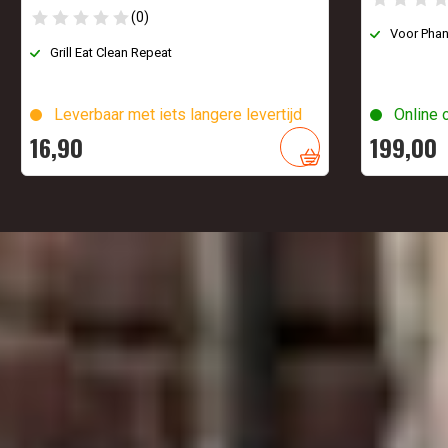
(0)
Voor Phan
Grill Eat Clean Repeat
Leverbaar met iets langere levertijd
Online 
16,
90
199,
00