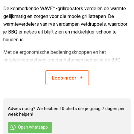
De kenmerkende WAVE™-grillroosters verdelen de warmte
gelijkmatig en zorgen voor die mooie grillstrepen. De
warmteverdelers van rvs verdampen vetdruppels, waardoor
je BBQ er netjes uit blijft zien en makkelijker schoon te
houden is.
Met de ergonomische bedieningsknoppen en het
ontstekingssysteem zonder batterijen bedien je de BBQ
veilig en soepel. De inklapbare zijtafel en vergrendelbare
zwenkwielen zorgen ervoor dat je het toestel eenvoudig
+
Lees
meer
verplaatst of opbergt als dat nodig is.
PRODUCTINFORMATIE
Advies nodig? We hebben 10 chefs die je graag 7 dagen per
20,7 kW
week helpen!
3 hoofdbranders van roestvrij staal
Totaal grilloppervlak van 4574 cm²
Open whatsapp