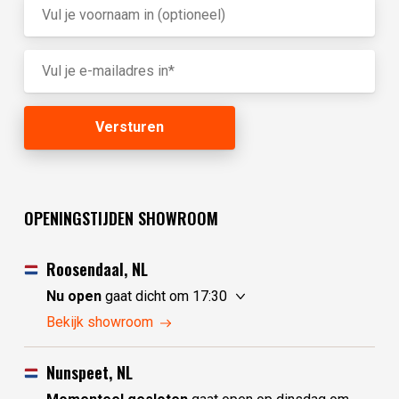
OPENINGSTIJDEN SHOWROOM
Roosendaal, NL
Nu open
gaat dicht om 17:30
zondag
10:00 - 17:30
Bekijk showroom
maandag
10:00 - 17:30
dinsdag
gesloten
Nunspeet, NL
woensdag
gesloten