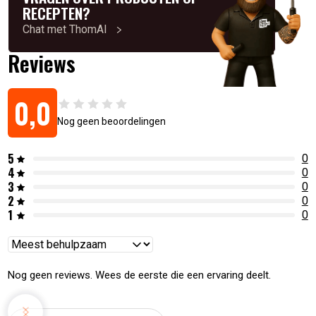
RECEPTEN?
Chat met ThomAI
Reviews
0,0
Nog geen beoordelingen
5
0
4
0
3
0
2
0
1
0
Reviews
sorteren
Nog geen reviews. Wees de eerste die een ervaring deelt.