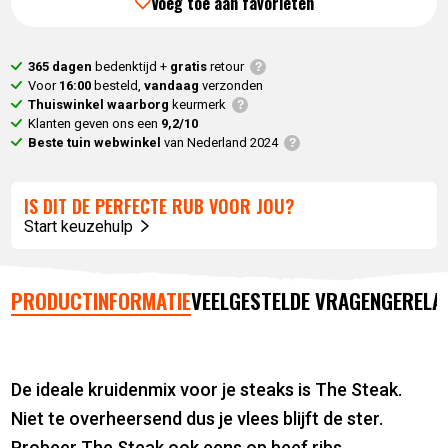
Voeg toe aan favorieten
365 dagen
bedenktijd +
gratis
retour
Voor
16:00
besteld,
vandaag
verzonden
Thuiswinkel waarborg
keurmerk
Klanten geven ons een
9,2/10
Beste tuin webwinkel
van Nederland 2024
IS DIT DE PERFECTE RUB VOOR JOU?
Start keuzehulp
PRODUCTINFORMATIE
VEELGESTELDE VRAGEN
GERELA
De ideale kruidenmix voor je steaks is The Steak.
Niet te overheersend dus je vlees blijft de ster.
Probeer The Steak ook eens op beef ribs.