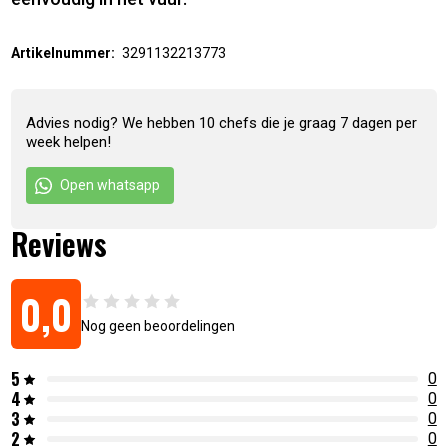
Artikelnummer:
3291132213773
Advies nodig? We hebben 10 chefs die je graag 7 dagen per
week helpen!
Open whatsapp
Reviews
0,0
Nog geen beoordelingen
5
0
4
0
3
0
2
0