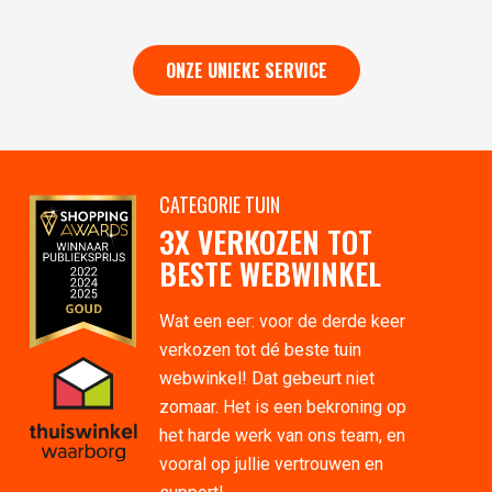
ONZE UNIEKE SERVICE
CATEGORIE TUIN
3X VERKOZEN TOT
BESTE WEBWINKEL
Wat een eer: voor de derde keer
verkozen tot dé beste tuin
webwinkel! Dat gebeurt niet
zomaar. Het is een bekroning op
het harde werk van ons team, en
vooral op jullie vertrouwen en