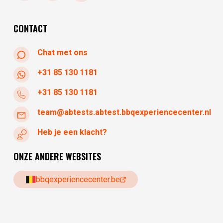
donderdag
10:30 - 17:30
vrijdag
10:30 - 17:30
CONTACT
Chat met ons
+31 85 130 1181
+31 85 130 1181
team@abtests.abtest.bbqexperiencecenter.nl
Heb je een klacht?
ONZE ANDERE WEBSITES
bbqexperiencecenter.be