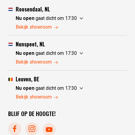
Roosendaal, NL
Nu open
gaat dicht om 17:30
zaterdag
10:00 - 17:30
Bekijk showroom
zondag
10:00 - 17:30
maandag
10:00 - 17:30
Nunspeet, NL
dinsdag
gesloten
Nu open
gaat dicht om 17:30
woensdag
gesloten
zaterdag
10:00 - 17:30
Bekijk showroom
donderdag
10:00 - 17:30
zondag
gesloten
vrijdag
10:00 - 17:30
maandag
gesloten
Leuven, BE
dinsdag
10:00 - 17:30
Nu open
gaat dicht om 17:30
woensdag
10:00 - 17:30
zaterdag
10:30 - 17:30
Bekijk showroom
donderdag
10:00 - 17:30
zondag
gesloten
vrijdag
10:00 - 17:30
BLIJF OP DE HOOGTE!
maandag
gesloten
dinsdag
gesloten
woensdag
10:30 - 17:30