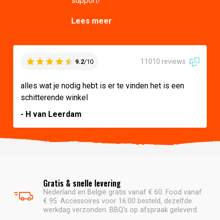
support!
Lees meer
11010 reviews
9.2
/10
alles wat je nodig hebt is er te vinden het is een
schitterende winkel
- H van Leerdam
Gratis & snelle levering
Nederland en België gratis vanaf € 60. Food vanaf
€ 95. Accessoires voor 16:00 besteld, dezelfde
werkdag verzonden. BBQ's op afspraak geleverd.