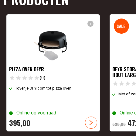
i
SALE!
PIZZA OVEN OFYR
OFYR STOR
HOUT LARG
(0)
Tover je OFYR om tot pizza oven
Met of zo
Online op voorraad
Online 
395,
00
47
590,
00