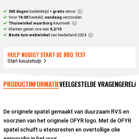
365 dagen
bedenktijd +
gratis
retour
Voor
16:00
besteld,
vandaag
verzonden
Thuiswinkel waarborg
keurmerk
Klanten geven ons een
9,2/10
Beste tuin webwinkel
van Nederland 2024
HULP NODIG? START DE BBQ TEST
Start keuzehulp
PRODUCTINFORMATIE
VEELGESTELDE VRAGEN
GERELA
De originele spatel gemaakt van duurzaam RVS en
voorzien van het originele OFYR logo. Met de OFYR
spatel schuift u etensresten en overtollige olie
eenvoudig in het vuur.