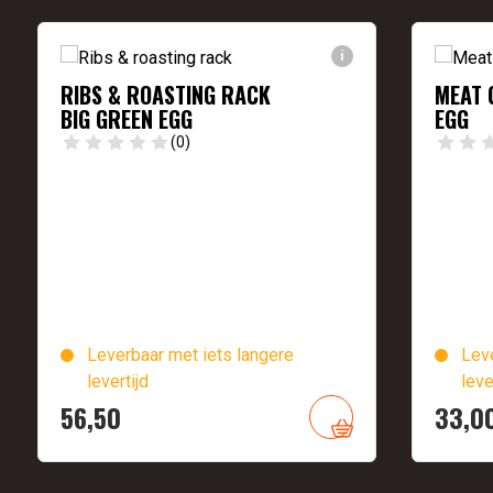
i
RIBS & ROASTING RACK
MEAT 
BIG GREEN EGG
EGG
(0)
Leverbaar met iets langere
Leve
levertijd
leve
56,
50
33,
0