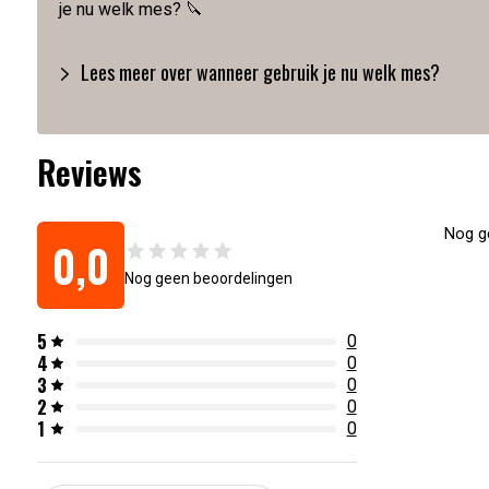
je nu welk mes? 🔪
Lees meer over wanneer gebruik je nu welk mes?
Reviews
Nog ge
0,0
Nog geen beoordelingen
5
0
4
0
3
0
2
0
1
0