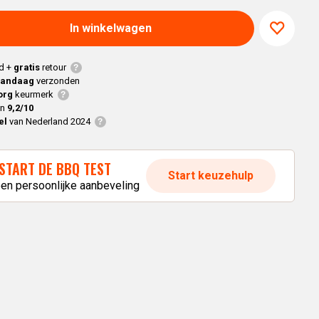
Braaimaster
Joe
h
Alle modellen
In winkelwagen
a
d +
gratis
retour
p
vandaag
verzonden
org
keurmerk
en
9,2/10
el
van Nederland 2024
START DE BBQ TEST
Start keuzehulp
een persoonlijke aanbeveling