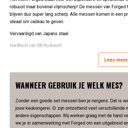
robuust maar bovenal vlijmscherp! De messen van Forged 
blijven dus super lang scherp. Alle messen komen in een pra
ideaal om cadeau te geven.
Vervaardigd van Japans staal
Hardheid van 58 Rockwell
Lemmetlengte is 14 cm
Lees
mee
Lemmetdikte is 2 mm
Slijphoek van 22 graden
WANNEER GEBRUIK JE WELK MES?
Met de hand gesmeed
Zonder een goede set messen ben je nergens. Dat is wa
Artikelnummer:
8718719305430
jouw keukengerei. Er zijn ontzettend veel verschillend
andere eigenschappen. Wij werken graag met de hand v
we je in samenwerking met Forged om een uitgebreid an