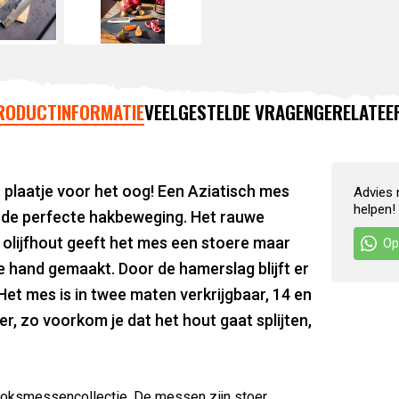
RODUCTINFORMATIE
VEELGESTELDE VRAGEN
GERELATEE
n plaatje voor het oog! Een Aziatisch mes
Advies 
helpen!
e de perfecte hakbeweging. Het rauwe
 olijfhout geeft het mes een stoere maar
Op
 hand gemaakt. Door de hamerslag blijft er
Het mes is in twee maten verkrijgbaar, 14 en
r, zo voorkom je dat het hout gaat splijten,
koksmessencollectie. De messen zijn stoer,