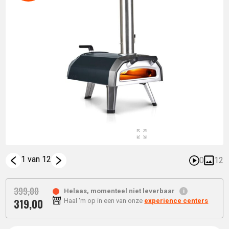
1 van 12
0
12
399,
00
Helaas, momenteel niet leverbaar
319,
00
Haal 'm op in een van onze
experience centers
Oorspronkelijke
Huidige
prijs