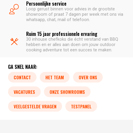
Persoonlijke service
Loop gerust binnen voor advies in de grootste
showroom of praat 7 dagen per week met ons via
whatsapp, chat, mail of telefoon.
Ruim 15 jaar professionele ervaring
30 inhouse chefkoks die écht verstand van BBQ
hebben en er alles aan doen om jouw outdoor
cooking adventure tot een succes te maken.
GA SNEL NAAR:
CONTACT
HET TEAM
OVER ONS
VACATURES
ONZE SHOWROOMS
VEELGESTELDE VRAGEN
TESTPANEL