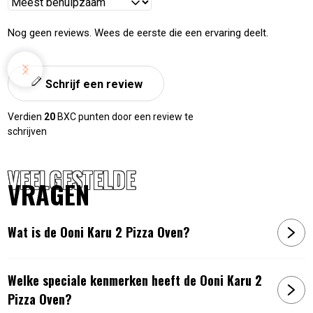
Reviews
Glazen deur met ClearView™ technologie – altijd zicht
sorteren
op je pizza
Nog geen reviews. Wees de eerste die een ervaring deelt.
Geïntegreerde thermometer voor de perfecte
baktemperatuur
Draagbaar & lichtgewicht – slechts 15,5 kg
Schrijf een review
Inclusief extra dikke Ooni-baksteen
Geschikt voor alle accessoires van de Ooni Karu 12
Verdien
20
BXC punten door een review te
schrijven
Afmetingen:
72 x 42 x 73 cm |
Gewicht:
15,5 kg
VEELGESTELDE
Artikelnummer:
5060967396467
VRAGEN
Wat is de Ooni Karu 2 Pizza Oven?
Welke speciale kenmerken heeft de Ooni Karu 2
Pizza Oven?