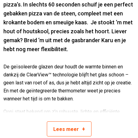
pizza’s. In slechts 60 seconden schuif je een perfect
gebakken pizza van de steen, compleet met een
krokante bodem en smeuïge kaas. Je stookt ‘m met
hout of houtskool, precies zoals het hoort. Liever
gemak? Breid ‘m uit met de gasbrander Karu en je
hebt nog meer flexibiliteit.
De geïsoleerde glazen deur houdt de warmte binnen en
dankzij de ClearView™ technologie blijft het glas schoon –
geen last van roet of as, dus je hebt altijd zicht op je creatie.
En met de geïntegreerde thermometer weet je precies
wanneer het tijd is om te bakken.
Ooni staat bekend om z’n robuuste, lichte en efficiënte
ovens, en de Karu 2 is daarop geen uitzondering. Hij is in 15
minuten klaar voor actie en bereikt moeiteloos 500°C. Zo
+
Lees
meer
krijg je die echte authentieke pizzasmaak, gewoon in je