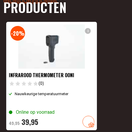
PRODUCTEN
i
-20%
INFRAROOD THERMOMETER OONI
(0)
Nauwkeurige temperatuurmeter
Online op voorraad
Oorspronkelijke
Huidige
39,
95
49,
95
prijs
prijs