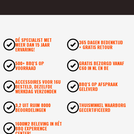
was:
is:
49,
95
39,
.
95
.
DÉ SPECIALIST MET
365 DAGEN BEDENKTIJD
MEER DAN 15 JAAR
+ GRATIS RETOUR
ERVARING!
500+ BBQ'S OP
GRATIS BEZORGD VANAF
VOORRAAD
€60 IN NL EN BE
ACCESSOIRES VOOR 16U
BBQ'S OP AFSPRAAK
BESTELD, DEZELFDE
GELEVERD
WERKDAG VERZONDEN
9,2 UIT RUIM 8000
THUISWINKEL WAARBORG
BEOORDELINGEN
GECERTIFICEERD
1600M2 BELEVING IN HÉT
BBQ EXPERIENCE
CENTER!