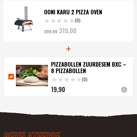
OONI KARU 2 PIZZA OVEN
(0)
Oorspronkelijke
Huidige
319,
00
399,
00
prijs
prijs
was:
+
is:
399,
00
.
319,
00
.
PIZZABOLLEN ZUURDESEM BXC –
8 PIZZABOLLEN
(0)
19,
90
i
GERELATEERDE