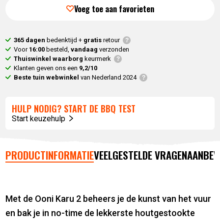
prijs
was:
Voeg toe aan favorieten
is:
399,
00
.
319,
00
.
365 dagen
bedenktijd +
gratis
retour
Voor
16:00
besteld,
vandaag
verzonden
Thuiswinkel waarborg
keurmerk
Klanten geven ons een
9,2/10
Beste tuin webwinkel
van Nederland 2024
HULP NODIG? START DE BBQ TEST
Start keuzehulp
PRODUCTINFORMATIE
VEELGESTELDE VRAGEN
AANBEV
Met de Ooni Karu 2 beheers je de kunst van het vuur
en bak je in no-time de lekkerste houtgestookte