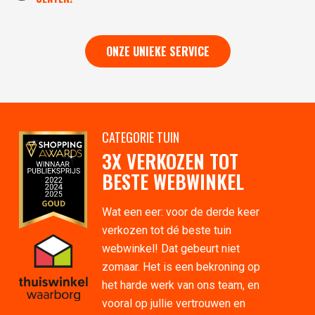
ONZE UNIEKE SERVICE
CATEGORIE TUIN
3X VERKOZEN TOT
BESTE WEBWINKEL
Wat een eer: voor de derde keer
verkozen tot dé beste tuin
webwinkel! Dat gebeurt niet
zomaar. Het is een bekroning op
het harde werk van ons team, en
vooral op jullie vertrouwen en