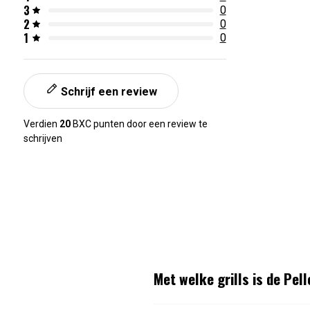
3
0
2
0
1
0
Schrijf een review
Verdien
20
BXC punten door een review te
schrijven
Met welke grills is de Pel