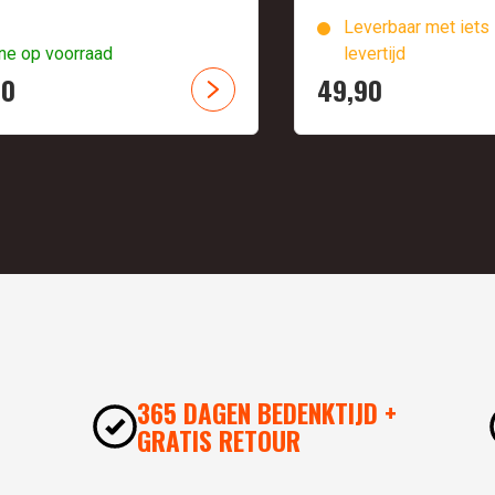
Leverbaar met iets 
ne op voorraad
levertijd
90
49,
90
365 DAGEN BEDENKTIJD +
GRATIS RETOUR