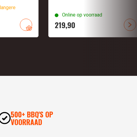
langere
Online op voorraad
219,
90
500+ BBQ'S OP
VOORRAAD