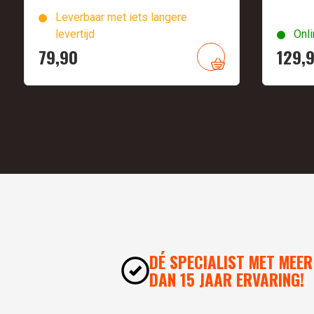
Leverbaar met iets langere
levertijd
Onli
79,
90
129,
DÉ SPECIALIST MET MEER
DAN 15 JAAR ERVARING!