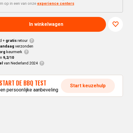
Braaimaster
Joe
'm op in een van onze
experience centers
h
Alle modellen
a
In winkelwagen
p
d +
gratis
retour
vandaag
verzonden
org
keurmerk
en
9,2/10
el
van Nederland 2024
START DE BBQ TEST
Start keuzehulp
een persoonlijke aanbeveling