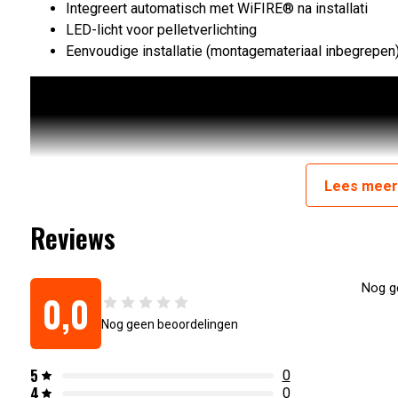
Integreert automatisch met WiFIRE® na installati
LED-licht voor pelletverlichting
Eenvoudige installatie (montagemateriaal inbegrepen
Lees
mee
Reviews
Nog ge
0,0
Nog geen beoordelingen
Artikelnummer:
634868932458
5
0
4
0