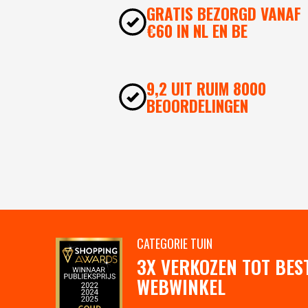
GRATIS BEZORGD VANAF
€60 IN NL EN BE
9,2 UIT RUIM 8000
BEOORDELINGEN
CATEGORIE TUIN
3X VERKOZEN TOT BES
WEBWINKEL