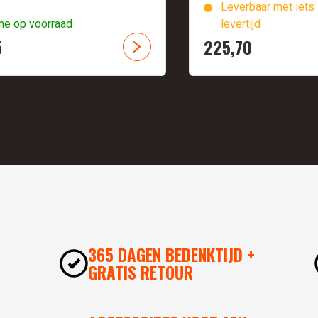
Leverbaar met iets 
ne op voorraad
levertijd
5
225,
70
365 DAGEN BEDENKTIJD +
GRATIS RETOUR