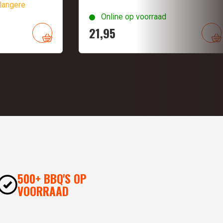
langere
Online op voorraad
21,
95
500+ BBQ'S OP
VOORRAAD