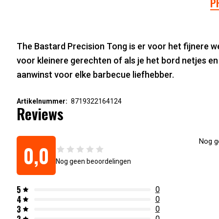
P
The Bastard Precision Tong is er voor het fijnere w
voor kleinere gerechten of als je het bord netjes e
aanwinst voor elke barbecue liefhebber.
Artikelnummer:
8719322164124
Reviews
Nog ge
0,0
Nog geen beoordelingen
5
0
4
0
3
0
2
0