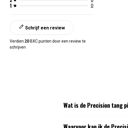
1
0
Schrijf een review
Verdien
20
BXC punten door een review te
schrijven
Wat is de Precision tang 
Waarvoor kan ik de Precis