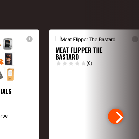
i
i
MEAT FLIPPER THE
BASTARD
(0)
IALS
erse