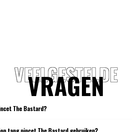
VEELGESTELDE
VRAGEN
pincet The Bastard?
ion tang pincet The Bastard gebruiken?