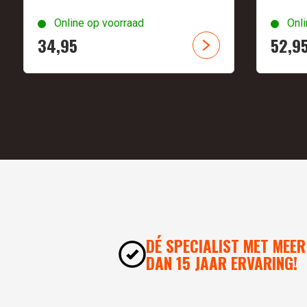
Online op voorraad
Onli
34,
95
52,
9
DÉ SPECIALIST MET MEER
DAN 15 JAAR ERVARING!