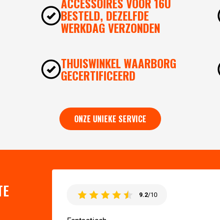
ACCESSOIRES VOOR 16U
BESTELD, DEZELFDE
WERKDAG VERZONDEN
THUISWINKEL WAARBORG
GECERTIFICEERD
ONZE UNIEKE SERVICE
TE
9.2
/10