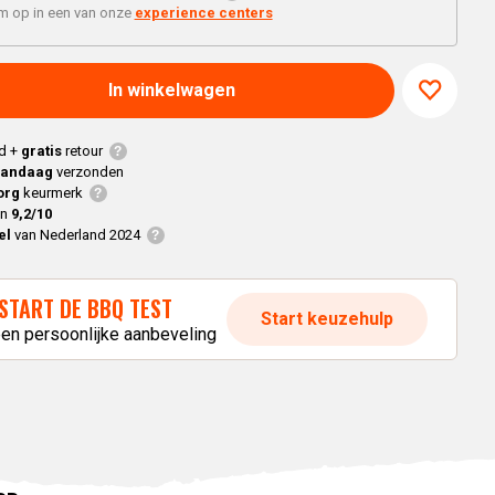
Braaimaster
Joe
'm op in een van onze
experience centers
h
Alle modellen
a
In winkelwagen
p
d +
gratis
retour
vandaag
verzonden
org
keurmerk
en
9,2/10
el
van Nederland 2024
START DE BBQ TEST
Start keuzehulp
een persoonlijke aanbeveling