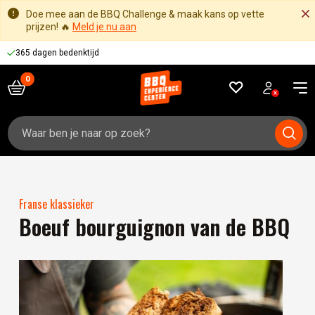
Doe mee aan de BBQ Challenge & maak kans op vette
prijzen! 🔥
Meld je nu aan
365 dagen bedenktijd
Zoeken
naar:
Franse klassieker
Boeuf bourguignon van de BBQ