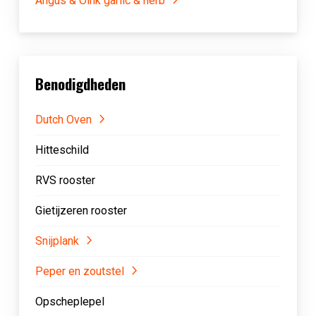
Angus & Oink garlic & herb
Benodigdheden
Dutch Oven
Hitteschild
RVS rooster
Gietijzeren rooster
Snijplank
Peper en zoutstel
Opscheplepel