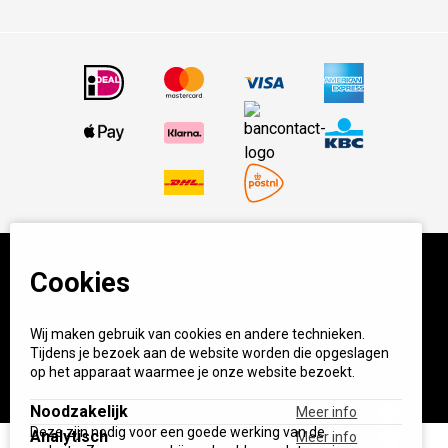
Cookies
© BBQ Experience Center. Home of BBQ. Alle prijzen incl
BTW.
Algemene voorwaarden
Privacy
Wij maken gebruik van cookies en andere technieken.
Tijdens je bezoek aan de website worden die opgeslagen
Start your own BXC
op het apparaat waarmee je onze website bezoekt.
Noodzakelijk
Meer info
Deze zijn nodig voor een goede werking van de
Analytisch
Meer info