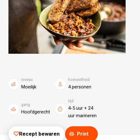
niveau
hoeveelheid
Moeilijk
4 personen
tijd
gang
4-5 uur + 24
Hoofdgerecht
uur marineren
Recept bewaren
Print