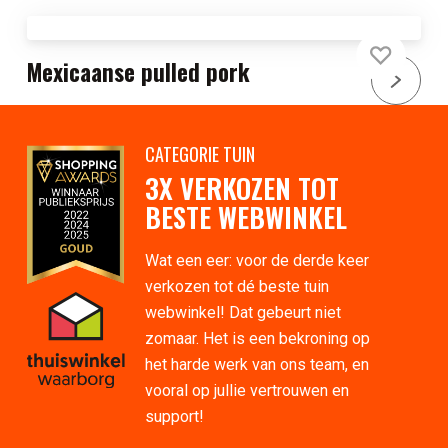
Mexicaanse pulled pork
CATEGORIE TUIN
3X VERKOZEN TOT
BESTE WEBWINKEL
Wat een eer: voor de derde keer
verkozen tot dé beste tuin
webwinkel! Dat gebeurt niet
zomaar. Het is een bekroning op
het harde werk van ons team, en
vooral op jullie vertrouwen en
support!