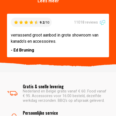
Lees meer
11018 reviews
9.2
/10
verrassend groot aanbod in grote showroom van
kanado’s en accessoires.
- Ed Bruning
Gratis & snelle levering
Nederland en België gratis vanaf € 60. Food vanaf
€ 95. Accessoires voor 16:00 besteld, dezelfde
werkdag verzonden. BBQ's op afspraak geleverd.
Persoonlijke service