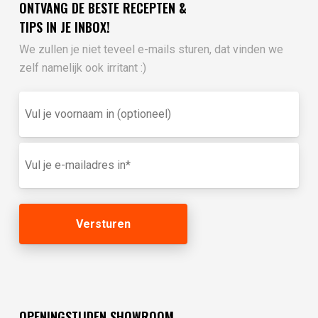
ONTVANG DE BESTE RECEPTEN &
TIPS IN JE INBOX!
We zullen je niet teveel e-mails sturen, dat vinden we
zelf namelijk ook irritant :)
Vul
je
voornaam
in
E-
(optioneel)
mailadres
(Vereist)
OPENINGSTIJDEN SHOWROOM