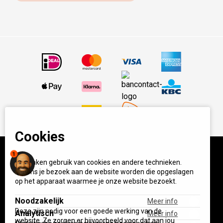
Cookies
1
Wij maken gebruik van cookies en andere technieken.
© BBQ Experience Center. Home of BBQ. Alle prijzen incl
Tijdens je bezoek aan de website worden die opgeslagen
op het apparaat waarmee je onze website bezoekt.
BTW.
Algemene voorwaarden
Privacy
Start your own BXC
Noodzakelijk
Meer info
Deze zijn nodig voor een goede werking van de
Analytisch
Meer info
website. Ze zorgen er bijvoorbeeld voor dat aan jou