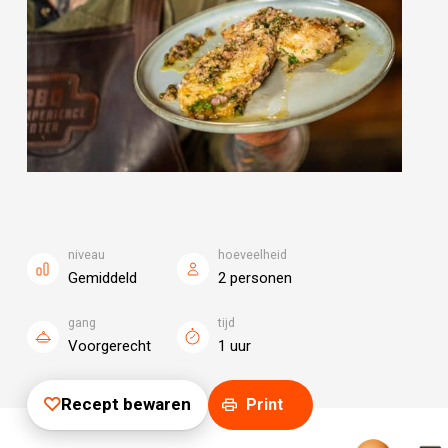
niveau
hoeveelheid
Gemiddeld
2 personen
gang
tijd
Voorgerecht
1 uur
Recept bewaren
Print