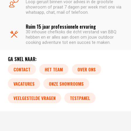
Loop gerust binnen voor advies in de grootste
showroom of praat 7 dagen per week met ons via
whatsapp, chat, mail of telefoon.
Ruim 15 jaar professionele ervaring
30 inhouse chefkoks die écht verstand van BBQ
hebben en er alles aan doen om jouw outdoor
cooking adventure tot een succes te maken.
GA SNEL NAAR:
CONTACT
HET TEAM
OVER ONS
VACATURES
ONZE SHOWROOMS
VEELGESTELDE VRAGEN
TESTPANEL