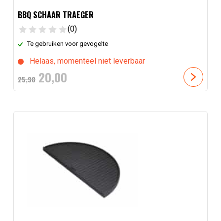
BBQ SCHAAR TRAEGER
(0)
Te gebruiken voor gevogelte
Helaas, momenteel niet leverbaar
Oorspronkelijke
Huidige
20,
00
25,
90
prijs
prijs
was:
is:
25,
90
.
20,
00
.