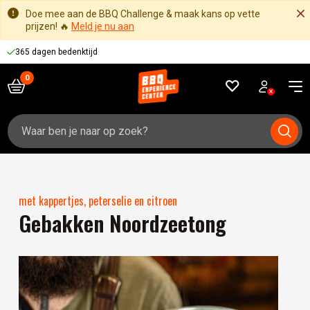
Doe mee aan de BBQ Challenge & maak kans op vette
prijzen! 🔥
Meld je nu aan
365 dagen bedenktijd
Zoeken
naar:
met kappertjes, peterselie en citroen
Gebakken Noordzeetong