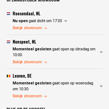
Roosendaal, NL
Nu open
gaat dicht om 17:30
maandag
10:00 - 17:30
Bekijk showroom
dinsdag
gesloten
woensdag
gesloten
Nunspeet, NL
donderdag
10:00 - 17:30
Momenteel gesloten
gaat open op dinsdag om
vrijdag
10:00 - 17:30
10:00
zaterdag
10:00 - 17:30
maandag
gesloten
Bekijk showroom
zondag
10:00 - 17:30
dinsdag
10:00 - 17:30
woensdag
10:00 - 17:30
Leuven, BE
donderdag
10:00 - 17:30
Momenteel gesloten
gaat open op woensdag
vrijdag
10:00 - 17:30
om 10:30
zaterdag
10:00 - 17:30
maandag
gesloten
Bekijk showroom
zondag
gesloten
dinsdag
gesloten
woensdag
10:30 - 17:30