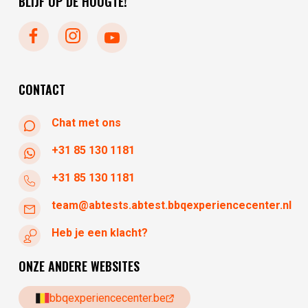
BLIJF OP DE HOOGTE!
donderdag
10:30 - 17:30
vrijdag
10:30 - 17:30
zaterdag
10:30 - 17:30
zondag
gesloten
CONTACT
Chat met ons
+31 85 130 1181
+31 85 130 1181
team@abtests.abtest.bbqexperiencecenter.nl
Heb je een klacht?
ONZE ANDERE WEBSITES
bbqexperiencecenter.be