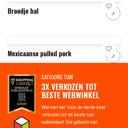
Broodje bal
Mexicaanse pulled pork
CATEGORIE TUIN
3X VERKOZEN TOT
BESTE WEBWINKEL
Wat een eer: voor de derde keer
verkozen tot dé beste tuin
webwinkel! Dat gebeurt niet