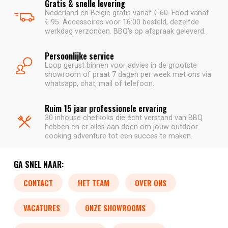
Gratis & snelle levering
Nederland en België gratis vanaf € 60. Food vanaf
€ 95. Accessoires voor 16:00 besteld, dezelfde
werkdag verzonden. BBQ's op afspraak geleverd.
Persoonlijke service
Loop gerust binnen voor advies in de grootste
showroom of praat 7 dagen per week met ons via
whatsapp, chat, mail of telefoon.
Ruim 15 jaar professionele ervaring
30 inhouse chefkoks die écht verstand van BBQ
hebben en er alles aan doen om jouw outdoor
cooking adventure tot een succes te maken.
GA SNEL NAAR:
CONTACT
HET TEAM
OVER ONS
VACATURES
ONZE SHOWROOMS