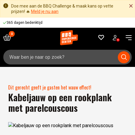
Doe mee aan de BBQ Challenge & maak kans op vette
prijzen! 🔥
Meld je nu aan
365 dagen bedenktijd
Zoeken
naar:
Dit gerecht geeft je gasten het wauw effect!
Kabeljauw op een rookplank
met parelcouscous