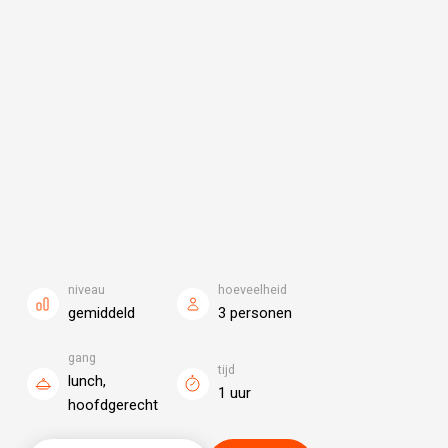
niveau
hoeveelheid
gemiddeld
3 personen
gang
tijd
lunch,
1 uur
hoofdgerecht