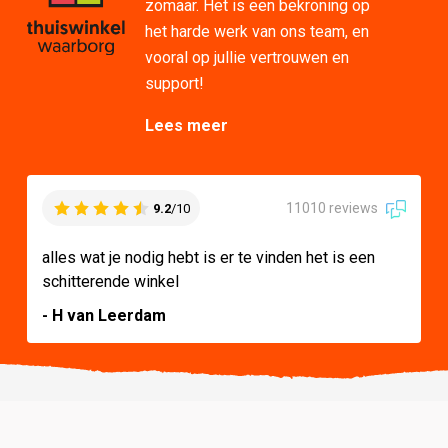
zomaar. Het is een bekroning op
het harde werk van ons team, en
vooral op jullie vertrouwen en
support!
Lees meer
11010 reviews
9.2
/10
alles wat je nodig hebt is er te vinden het is een
schitterende winkel
- H van Leerdam