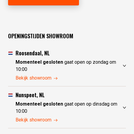
OPENINGSTIJDEN SHOWROOM
Roosendaal, NL
Momenteel gesloten
gaat open op zondag om
10:00
zaterdag
10:00 - 17:30
Bekijk showroom
zondag
10:00 - 17:30
maandag
10:00 - 17:30
Nunspeet, NL
dinsdag
gesloten
Momenteel gesloten
gaat open op dinsdag om
woensdag
gesloten
10:00
donderdag
10:00 - 17:30
zaterdag
10:00 - 17:30
Bekijk showroom
vrijdag
10:00 - 17:30
zondag
gesloten