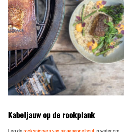
Kabeljauw op de rookplank
Leg de
rooksnippers van sinaasappelhout
in water om