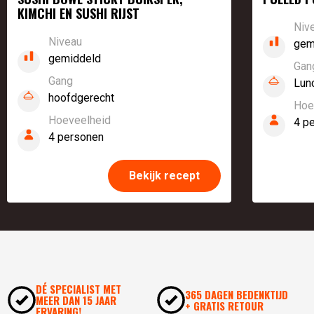
KIMCHI EN SUSHI RIJST
Bon Appetit!
Niv
Niveau
gem
Artikelnummer:
8720256492214
gemiddeld
Gan
Gang
Lun
hoofdgerecht
Hoe
Hoeveelheid
4 p
4 personen
Bekijk recept
DÉ SPECIALIST MET
365 DAGEN BEDENKTIJD
MEER DAN 15 JAAR
+ GRATIS RETOUR
ERVARING!