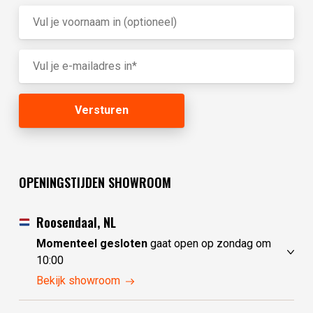
OPENINGSTIJDEN SHOWROOM
Roosendaal, NL
Momenteel gesloten
gaat open op zondag om
10:00
zaterdag
10:00 - 17:30
Bekijk showroom
zondag
10:00 - 17:30