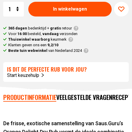
Aantal
In winkelwagen
365 dagen
bedenktijd +
gratis
retour
Voor
16:00
besteld,
vandaag
verzonden
Thuiswinkel waarborg
keurmerk
Klanten geven ons een
9,2/10
Beste tuin webwinkel
van Nederland 2024
IS DIT DE PERFECTE RUB VOOR JOU?
Start keuzehulp
PRODUCTINFORMATIE
VEELGESTELDE VRAGEN
RECEPT
De frisse, exotische samenstelling van Saus.Guru’s
Orange Delight Dry Rub vormt de ideale combinatie