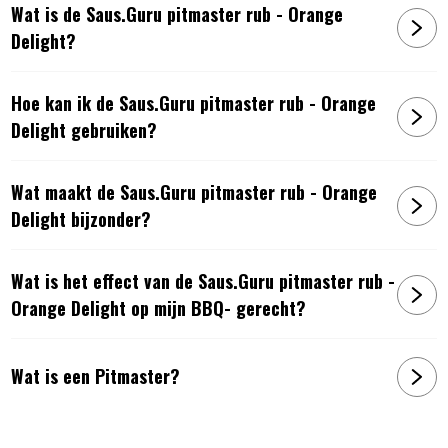
Wat is de Saus.Guru pitmaster rub - Orange
De Dry Rubs zijn samengesteld uit de beste ingrediënten.
Delight?
Topklasse specerijen die met uiterste precisie zijn verwerkt
tot granulaten van de juiste grootte (schnitt). Dit zorgt voor
Hoe kan ik de Saus.Guru pitmaster rub - Orange
een optimale verdeling van de ingrediënten en dus voor de
perfecte ‘bark’. Deze blends dragen ook een betere
Delight gebruiken?
zoutbalans om de belangrijke smaakelementen niet te
verdringen. De gebruiker wordt op het etiket geadviseerd
Wat maakt de Saus.Guru pitmaster rub - Orange
over de ideale dosering.
Delight bijzonder?
De toepassing
Voor het ultieme resultaat wordt de volgende
Wat is het effect van de Saus.Guru pitmaster rub -
toepassingsvolgorde geadviseerd:
Orange Delight op mijn BBQ- gerecht?
Saus > Rub > Saus
Wat is een Pitmaster?
Stap 1 – De Basis:
Marineer het product met de saus. Het liefst minimaal 6 uur
voor de volgende stap. De marinade-stap zorgt voor het