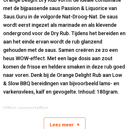
met de bijpassende saus Passion & Liquorice van
Saus.Guru in de volgorde Nat-Droog-Nat. De saus
wordt eerst ingezet als marinade en als klevende
ondergrond voor de Dry Rub. Tijdens het bereiden en
aan het einde ervan wordt de rub glanzend
gehouden met de saus. Samen creëren ze zo een
heus WOW-effect. Met een lage dosis aan zout
komen de frisse en heldere smaken in deze rub goed
naar voren. Denk bij de Orange Delight Rub aan Low
& Slow BBQ bereidingen van bijvoorbeeld lams- en
varkensvlees, kalf en gevogelte. Inhoud: 180gram.
Uitleg samenstelling
Een saus is perfect te combineren met de bijbehorende rub,
de kleuren komen overeen. Bijvoorbeeld geel: de champions’
+
Lees
meer