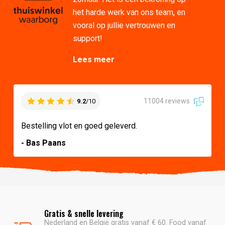
het harde werk van ons team, en
vooral op jullie vertrouwen en
support!
Lees meer
11004 reviews
9.2
/10
Bestelling vlot en goed geleverd.
- Bas Paans
Gratis & snelle levering
Nederland en België gratis vanaf € 60. Food vanaf