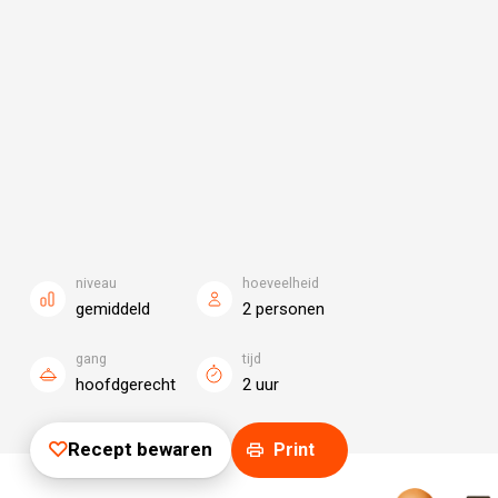
niveau
hoeveelheid
gemiddeld
2 personen
gang
tijd
hoofdgerecht
2 uur
Recept bewaren
Print