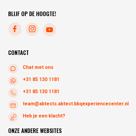
donderdag
10:00 - 17:30
zondag
gesloten
vrijdag
10:00 - 17:30
BLIJF OP DE HOOGTE!
maandag
gesloten
dinsdag
gesloten
woensdag
10:30 - 17:30
donderdag
10:30 - 17:30
vrijdag
10:30 - 17:30
CONTACT
Chat met ons
+31 85 130 1181
+31 85 130 1181
team@abtests.abtest.bbqexperiencecenter.nl
Heb je een klacht?
ONZE ANDERE WEBSITES