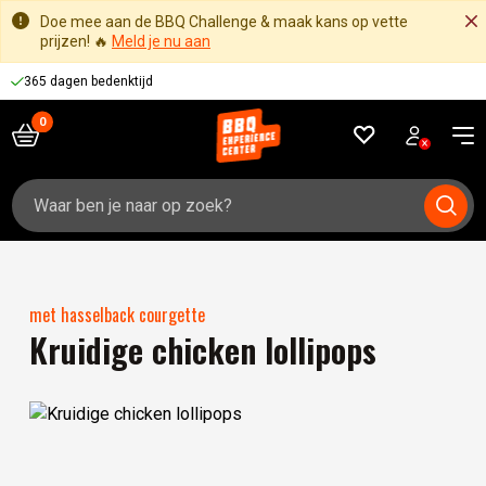
Doe mee aan de BBQ Challenge & maak kans op vette
prijzen! 🔥
Meld je nu aan
365 dagen bedenktijd
Zoeken
naar:
met hasselback courgette
Kruidige chicken lollipops