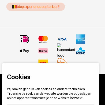
bbqexperiencecenter.be
Cookies
Wij maken gebruik van cookies en andere technieken.
© BBQ Experience Center. Home of BBQ. Alle prijzen incl
Tijdens je bezoek aan de website worden die opgeslagen
BTW.
Algemene voorwaarden
Privacy
op het apparaat waarmee je onze website bezoekt.
Start your own BXC