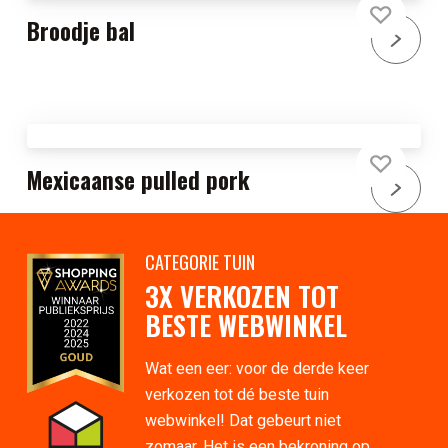
Broodje bal
Mexicaanse pulled pork
CATEGORIE TUIN
3X VERKOZEN TOT
BESTE WEBWINKEL
Wat een eer: voor de derde keer
verkozen tot dé beste tuin
webwinkel! Dat gebeurt niet
zomaar. Het is een bekroning op