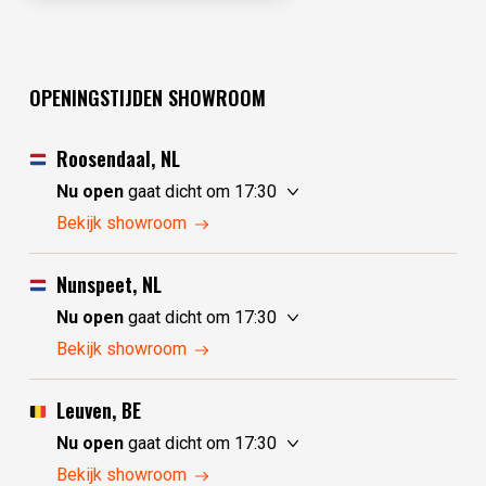
OPENINGSTIJDEN SHOWROOM
Roosendaal, NL
Nu open
gaat dicht om 17:30
zaterdag
10:00 - 17:30
Bekijk showroom
zondag
10:00 - 17:30
maandag
10:00 - 17:30
Nunspeet, NL
dinsdag
gesloten
Nu open
gaat dicht om 17:30
woensdag
gesloten
zaterdag
10:00 - 17:30
Bekijk showroom
donderdag
10:00 - 17:30
zondag
gesloten
vrijdag
10:00 - 17:30
maandag
gesloten
Leuven, BE
dinsdag
10:00 - 17:30
Nu open
gaat dicht om 17:30
woensdag
10:00 - 17:30
zaterdag
10:30 - 17:30
Bekijk showroom