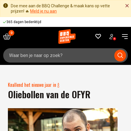
Doe mee aan de BBQ Challenge & maak kans op vette
prijzen! 🔥
Meld je nu aan
365 dagen bedenktijd
Zoeken
naar:
Knallend het nieuwe jaar in 🍾
Oliebollen van de OFYR