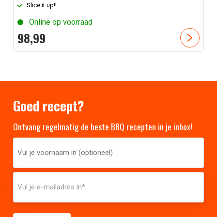
Slice it up!!
Online op voorraad
98,
99
Goed recept?
Ontvang regelmatig de beste BBQ recepten in je inbox!