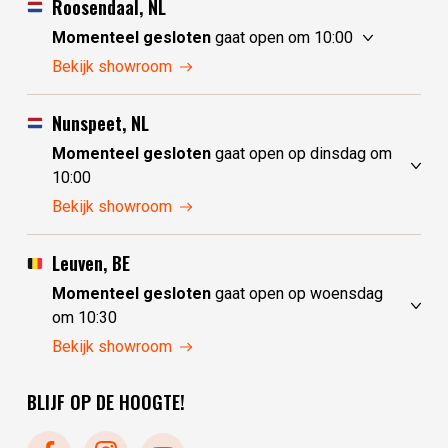
Roosendaal, NL
Momenteel gesloten
gaat open om 10:00
zondag
10:00 - 17:30
Bekijk showroom
maandag
10:00 - 17:30
dinsdag
gesloten
Nunspeet, NL
woensdag
gesloten
Momenteel gesloten
gaat open op dinsdag om
donderdag
10:00 - 17:30
10:00
vrijdag
10:00 - 17:30
zondag
gesloten
Bekijk showroom
zaterdag
10:00 - 17:30
maandag
gesloten
dinsdag
10:00 - 17:30
Leuven, BE
woensdag
10:00 - 17:30
Momenteel gesloten
gaat open op woensdag
donderdag
10:00 - 17:30
om 10:30
vrijdag
10:00 - 17:30
zondag
gesloten
Bekijk showroom
zaterdag
10:00 - 17:30
maandag
gesloten
BLIJF OP DE HOOGTE!
dinsdag
gesloten
woensdag
10:30 - 17:30