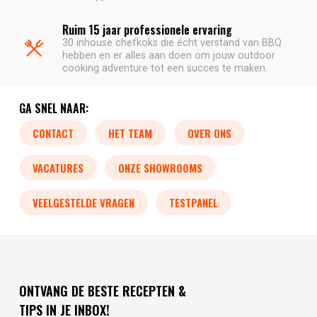
Ruim 15 jaar professionele ervaring
30 inhouse chefkoks die écht verstand van BBQ
hebben en er alles aan doen om jouw outdoor
cooking adventure tot een succes te maken.
GA SNEL NAAR:
CONTACT
HET TEAM
OVER ONS
VACATURES
ONZE SHOWROOMS
VEELGESTELDE VRAGEN
TESTPANEL
ONTVANG DE BESTE RECEPTEN &
TIPS IN JE INBOX!