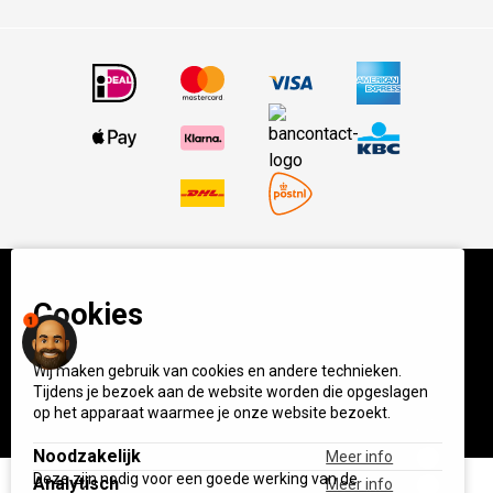
Cookies
© BBQ Experience Center. Home of BBQ. Alle prijzen incl
1
BTW.
Algemene voorwaarden
Privacy
Wij maken gebruik van cookies en andere technieken.
Start your own BXC
Tijdens je bezoek aan de website worden die opgeslagen
op het apparaat waarmee je onze website bezoekt.
Noodzakelijk
Meer info
Deze zijn nodig voor een goede werking van de
Analytisch
Meer info