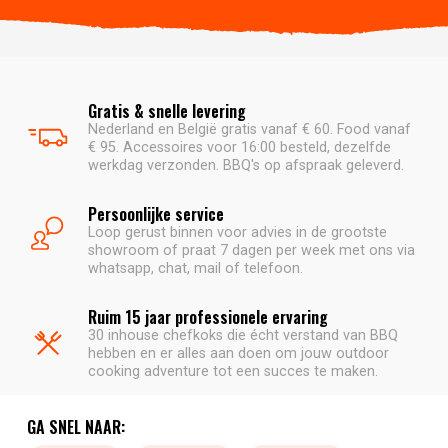
Gratis & snelle levering
Nederland en België gratis vanaf € 60. Food vanaf
€ 95. Accessoires voor 16:00 besteld, dezelfde
werkdag verzonden. BBQ's op afspraak geleverd.
Persoonlijke service
Loop gerust binnen voor advies in de grootste
showroom of praat 7 dagen per week met ons via
whatsapp, chat, mail of telefoon.
Ruim 15 jaar professionele ervaring
30 inhouse chefkoks die écht verstand van BBQ
hebben en er alles aan doen om jouw outdoor
cooking adventure tot een succes te maken.
GA SNEL NAAR: