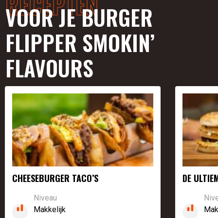
RECEPTEN
VOOR JE BURGER
FLIPPER SMOKIN’
FLAVOURS
CHEESEBURGER TACO’S
DE ULTIE
Niveau
Niv
Makkelijk
Mak