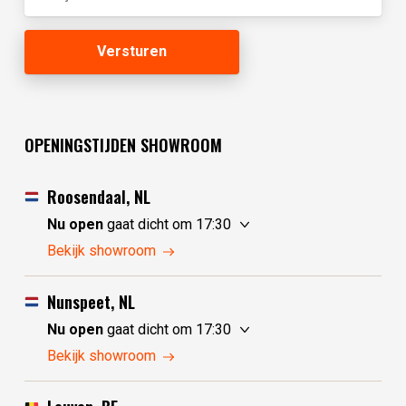
OPENINGSTIJDEN SHOWROOM
Roosendaal, NL
Nu open
gaat dicht om 17:30
zaterdag
10:00 - 17:30
Bekijk showroom
zondag
10:00 - 17:30
maandag
10:00 - 17:30
Nunspeet, NL
dinsdag
gesloten
Nu open
gaat dicht om 17:30
woensdag
gesloten
zaterdag
10:00 - 17:30
Bekijk showroom
donderdag
10:00 - 17:30
zondag
gesloten
vrijdag
10:00 - 17:30
maandag
gesloten