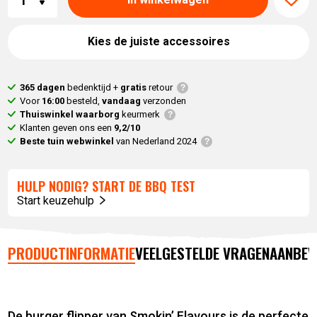
Kies de juiste accessoires
365 dagen
bedenktijd +
gratis
retour
Voor
16:00
besteld,
vandaag
verzonden
Thuiswinkel waarborg
keurmerk
Klanten geven ons een
9,2/10
Beste tuin webwinkel
van Nederland 2024
HULP NODIG? START DE BBQ TEST
Start keuzehulp
PRODUCTINFORMATIE
VEELGESTELDE VRAGEN
AANBEV
De burger flipper van Smokin’ Flavours is de perfecte