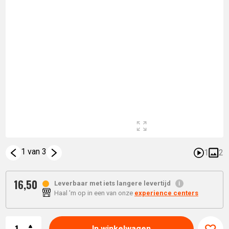
1 van 3
1
2
16,
50
Leverbaar met iets langere levertijd
Haal 'm op in een van onze
experience centers
Aantal
In winkelwagen