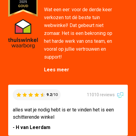
Wat een eer: voor de derde keer
verkozen tot dé beste tuin
webwinkel! Dat gebeurt niet
zomaar. Het is een bekroning op
het harde werk van ons team, en
vooral op jullie vertrouwen en
support!
Lees meer
11010 reviews
9.2
/10
alles wat je nodig hebt is er te vinden het is een
schitterende winkel
- H van Leerdam