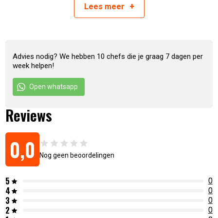
+
Lees
meer
Artikelnummer:
6017435668631
Advies nodig? We hebben 10 chefs die je graag 7 dagen per
week helpen!
Open whatsapp
Reviews
0,0
Nog geen beoordelingen
5
0
4
0
3
0
2
0