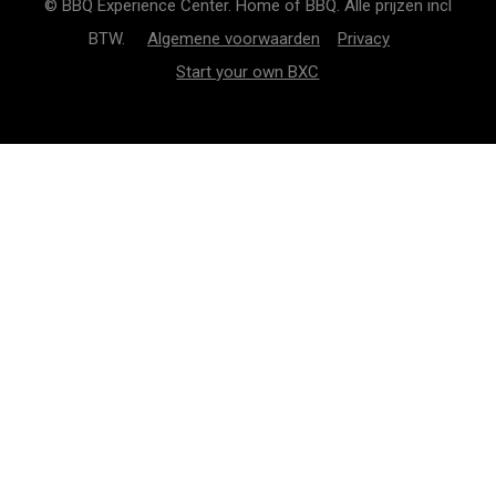
© BBQ Experience Center. Home of BBQ. Alle prijzen incl
BTW.
Algemene voorwaarden
Privacy
Start your own BXC