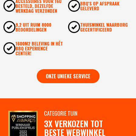
ACCESSOIRES VOOR 16U
BBQ'S OP AFSPRAAK
BESTELD, DEZELFDE
GELEVERD
WERKDAG VERZONDEN
9,2 UIT RUIM 8000
THUISWINKEL WAARBORG
BEOORDELINGEN
GECERTIFICEERD
1600M2 BELEVING IN HÉT
BBQ EXPERIENCE
CENTER!
ONZE UNIEKE SERVICE
CATEGORIE TUIN
3X VERKOZEN TOT
BESTE WEBWINKEL