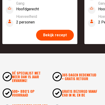
Gang
Gan
Hoofdgerecht
Hoo
Hoeveelheid
Hoe
2 personen
2 P
Bekijk recept
DÉ SPECIALIST MET
365 DAGEN BEDENKTIJD
MEER DAN 15 JAAR
+ GRATIS RETOUR
ERVARING!
500+ BBQ'S OP
GRATIS BEZORGD VANAF
VOORRAAD
€60 IN NL EN BE