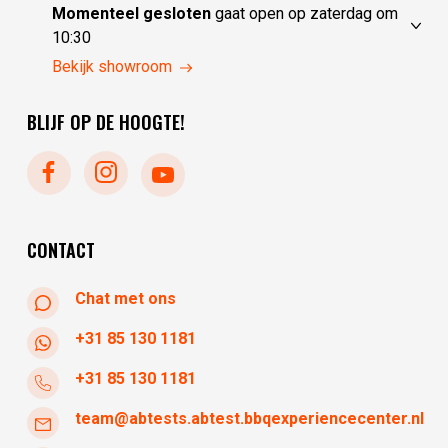
maandag
gesloten
Momenteel gesloten
gaat open op zaterdag om
dinsdag
10:00 - 17:30
10:30
woensdag
10:00 - 17:30
vrijdag
10:30 - 17:30
Bekijk showroom
donderdag
10:00 - 17:30
zaterdag
10:30 - 17:30
BLIJF OP DE HOOGTE!
zondag
gesloten
maandag
gesloten
dinsdag
gesloten
woensdag
10:30 - 17:30
donderdag
10:30 - 17:30
CONTACT
Chat met ons
+31 85 130 1181
+31 85 130 1181
team@abtests.abtest.bbqexperiencecenter.nl