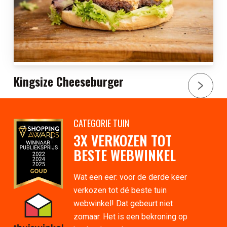
Kingsize Cheeseburger
CATEGORIE TUIN
3X VERKOZEN TOT
BESTE WEBWINKEL
Wat een eer: voor de derde keer
verkozen tot dé beste tuin
webwinkel! Dat gebeurt niet
zomaar. Het is een bekroning op