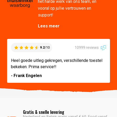
het harde werk van ons team, en
vooral op jullie vertrouwen en
support!
Lees meer
10999 reviews
9.2
/10
Heel goede uitleg gekregen, verschillende toestel
bekeken. Prima service!!
- Frank Engelen
Gratis & snelle levering
Nederland en België gratis vanaf € 60. Food vanaf