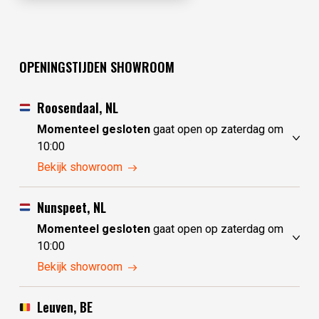
OPENINGSTIJDEN SHOWROOM
Roosendaal, NL
Momenteel gesloten
gaat open op zaterdag om
10:00
vrijdag
10:00 - 17:30
Bekijk showroom
zaterdag
10:00 - 17:30
zondag
10:00 - 17:30
Nunspeet, NL
maandag
10:00 - 17:30
Momenteel gesloten
gaat open op zaterdag om
dinsdag
gesloten
10:00
woensdag
gesloten
vrijdag
10:00 - 17:30
Bekijk showroom
donderdag
10:00 - 17:30
zaterdag
10:00 - 17:30
zondag
gesloten
Leuven, BE