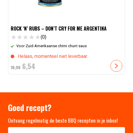
ROCK ‘N’ RUBS – DON’T CRY FOR ME ARGENTINA
(0)
Voor Zuid-Amerikaanse chimi churri saus
Helaas, momenteel niet leverbaar
Oorspronkelijke
Huidige
6,
54
10,
90
prijs
prijs
was:
is:
10,
90
6,
.
54
.
Goed recept?
Ontvang regelmatig de beste BBQ recepten in je inbox!