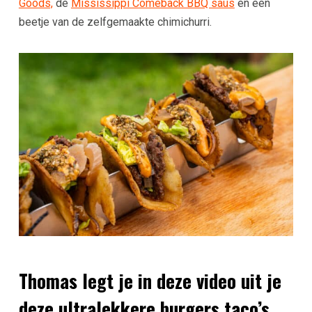
Goods,
de
Mississippi Comeback BBQ saus
en een
beetje van de zelfgemaakte chimichurri.
Thomas legt je in deze video uit je
deze ultralekkere burgers taco’s