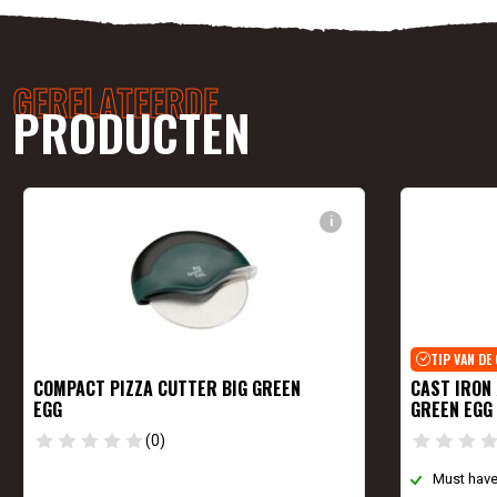
GERELATEERDE
PRODUCTEN
i
TIP VAN DE
COMPACT PIZZA CUTTER BIG GREEN
CAST IRON 
EGG
GREEN EGG
(0)
Must have 