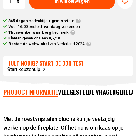
In winkelwagen
365 dagen
bedenktijd +
gratis
retour
Voor
16:00
besteld,
vandaag
verzonden
Thuiswinkel waarborg
keurmerk
Klanten geven ons een
9,2/10
Beste tuin webwinkel
van Nederland 2024
HULP NODIG? START DE BBQ TEST
Start keuzehulp
PRODUCTINFORMATIE
VEELGESTELDE VRAGEN
GERELA
Met de roestvrijstalen cloche kun je veelzijdig
werken op de fireplate. Of het nu is om kaas op je