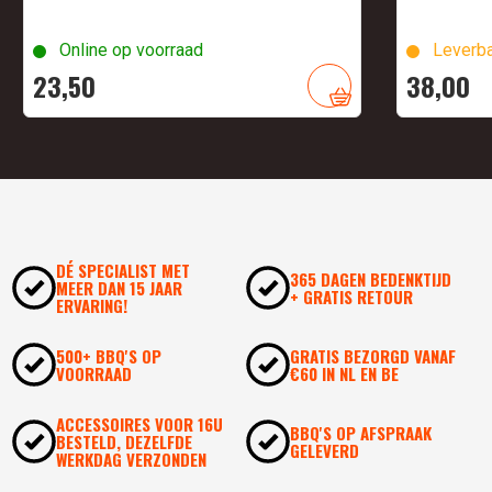
Online op voorraad
Leverba
23,
50
38,
00
DÉ SPECIALIST MET
365 DAGEN BEDENKTIJD
MEER DAN 15 JAAR
+ GRATIS RETOUR
ERVARING!
500+ BBQ'S OP
GRATIS BEZORGD VANAF
VOORRAAD
€60 IN NL EN BE
ACCESSOIRES VOOR 16U
BBQ'S OP AFSPRAAK
BESTELD, DEZELFDE
GELEVERD
WERKDAG VERZONDEN