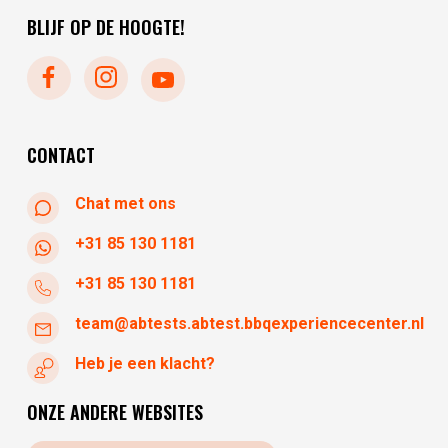
donderdag
10:00 - 17:30
BLIJF OP DE HOOGTE!
zondag
gesloten
maandag
gesloten
dinsdag
gesloten
woensdag
10:30 - 17:30
donderdag
10:30 - 17:30
CONTACT
Chat met ons
+31 85 130 1181
+31 85 130 1181
team@abtests.abtest.bbqexperiencecenter.nl
Heb je een klacht?
ONZE ANDERE WEBSITES