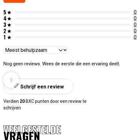
5
0
4
0
3
0
2
0
1
0
Reviews
sorteren
Nog geen reviews. Wees de eerste die een ervaring deelt.
Schrijf een review
Verdien
20
BXC punten door een review te
schrijven
VEELGESTELDE
VRAGEN