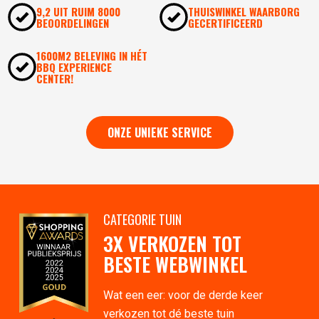
9,2 UIT RUIM 8000
THUISWINKEL WAARBORG
BEOORDELINGEN
GECERTIFICEERD
1600M2 BELEVING IN HÉT
BBQ EXPERIENCE
CENTER!
ONZE UNIEKE SERVICE
CATEGORIE TUIN
3X VERKOZEN TOT
BESTE WEBWINKEL
Wat een eer: voor de derde keer
verkozen tot dé beste tuin