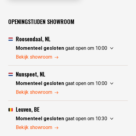
OPENINGSTIJDEN SHOWROOM
Roosendaal, NL
Momenteel gesloten
gaat open om 10:00
vrijdag
10:00 - 17:30
Bekijk showroom
zaterdag
10:00 - 17:30
zondag
10:00 - 17:30
Nunspeet, NL
maandag
10:00 - 17:30
Momenteel gesloten
gaat open om 10:00
dinsdag
gesloten
vrijdag
10:00 - 17:30
Bekijk showroom
woensdag
gesloten
zaterdag
10:00 - 17:30
donderdag
10:00 - 17:30
zondag
gesloten
Leuven, BE
maandag
gesloten
Momenteel gesloten
gaat open om 10:30
dinsdag
10:00 - 17:30
vrijdag
10:30 - 17:30
Bekijk showroom
woensdag
10:00 - 17:30
zaterdag
10:30 - 17:30