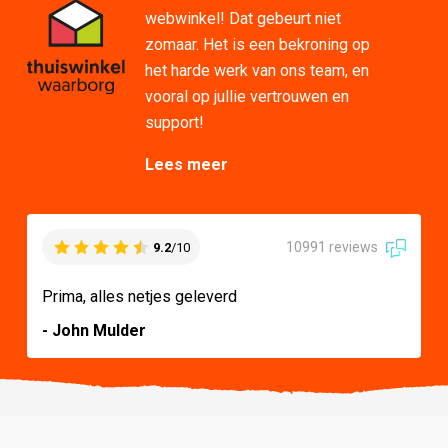
webwinkel! Dat gebeurt niet
zomaar. Het is een bekroning op
het harde werk van ons team, en
vooral op jullie vertrouwen en
support!
Lees meer
10991 reviews
9.2
/10
Prima, alles netjes geleverd
- John Mulder