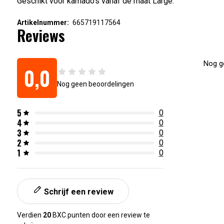
Geschikt voor kamado’s vanaf de maat Large.
Artikelnummer:
665719117564
Reviews
Nog ge
0,0
Nog geen beoordelingen
5
0
4
0
3
0
2
0
1
0
Schrijf een review
Verdien
20
BXC punten door een review te