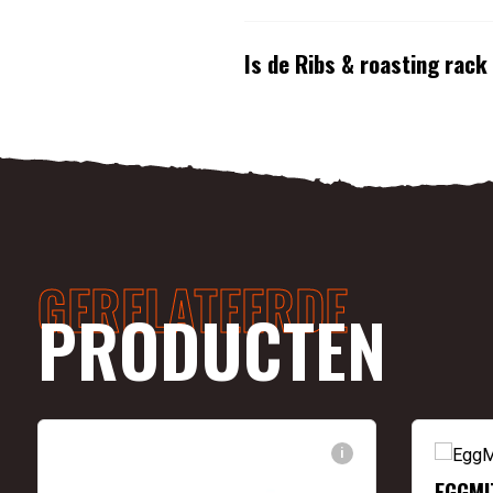
Is de Ribs & roasting rack
GERELATEERDE
PRODUCTEN
i
EGGMI