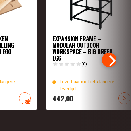
KEN
EXPANSION FRAME –
ILLING
MODULAR OUTDOOR
N EGG
WORKSPACE – BIG GREEN
EGG
(0)
langere
Leverbaar met iets langere
levertijd
442,
00