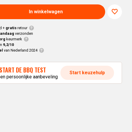
Braaimaster
Joe
h
Alle modellen
In winkelwagen
a
d +
gratis
retour
p
vandaag
verzonden
org
keurmerk
en
9,2/10
el
van Nederland 2024
START DE BBQ TEST
Start keuzehulp
een persoonlijke aanbeveling