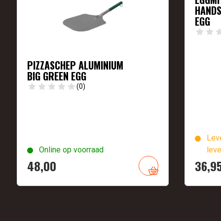
HANDS
EGG
PIZZASCHEP ALUMINIUM
BIG GREEN EGG
(0)
Leve
Online op voorraad
leve
48,
00
36,
9