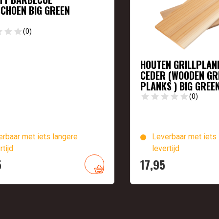
CHOEN BIG GREEN
(0)
HOUTEN GRILLPLAN
CEDER (WOODEN GR
PLANKS ) BIG GREE
(0)
rbaar met iets langere
Leverbaar met iets 
rtijd
levertijd
5
17,
95