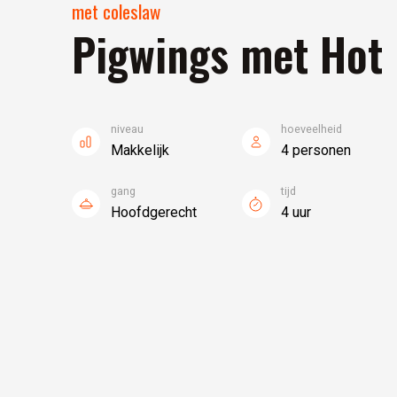
met coleslaw
Pigwings met Hot
niveau
hoeveelheid
Makkelijk
4 personen
gang
tijd
Hoofdgerecht
4 uur