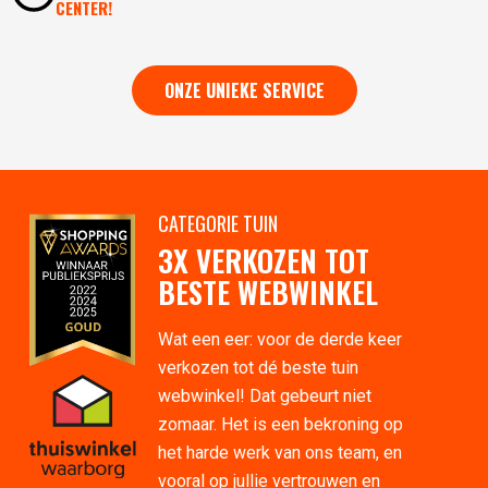
CENTER!
ONZE UNIEKE SERVICE
CATEGORIE TUIN
3X VERKOZEN TOT
BESTE WEBWINKEL
Wat een eer: voor de derde keer
verkozen tot dé beste tuin
webwinkel! Dat gebeurt niet
zomaar. Het is een bekroning op
het harde werk van ons team, en
vooral op jullie vertrouwen en