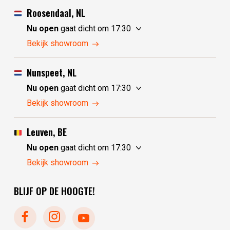
Roosendaal, NL
Nu open
gaat dicht om 17:30
vrijdag
10:00 - 17:30
Bekijk showroom
zaterdag
10:00 - 17:30
zondag
10:00 - 17:30
Nunspeet, NL
maandag
10:00 - 17:30
Nu open
gaat dicht om 17:30
dinsdag
gesloten
vrijdag
10:00 - 17:30
Bekijk showroom
woensdag
gesloten
zaterdag
10:00 - 17:30
donderdag
10:00 - 17:30
zondag
gesloten
Leuven, BE
maandag
gesloten
Nu open
gaat dicht om 17:30
dinsdag
10:00 - 17:30
vrijdag
10:30 - 17:30
Bekijk showroom
woensdag
10:00 - 17:30
zaterdag
10:30 - 17:30
donderdag
10:00 - 17:30
BLIJF OP DE HOOGTE!
zondag
gesloten
maandag
gesloten
dinsdag
gesloten