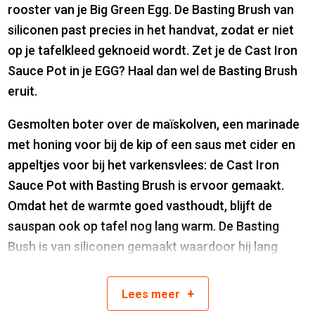
rooster van je Big Green Egg. De Basting Brush van
siliconen past precies in het handvat, zodat er niet
op je tafelkleed geknoeid wordt. Zet je de Cast Iron
Sauce Pot in je EGG? Haal dan wel de Basting Brush
eruit.
Gesmolten boter over de maïskolven, een marinade
met honing voor bij de kip of een saus met cider en
appeltjes voor bij het varkensvlees: de Cast Iron
Sauce Pot with Basting Brush is ervoor gemaakt.
Omdat het de warmte goed vasthoudt, blijft de
sauspan ook op tafel nog lang warm. De Basting
Bush is van siliconen gemaakt waardoor hij lang
meegaat. Diameter sauspan 12 cm.
+
Lees
meer
Artikelnummer:
665719117663