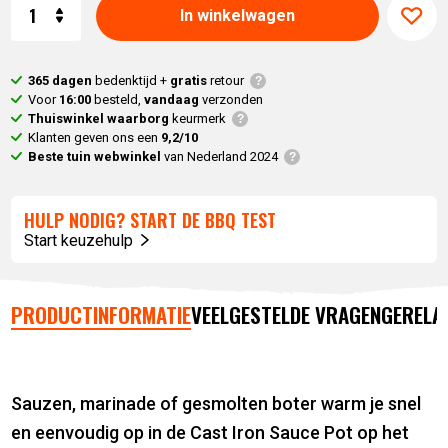
Aantal
In winkelwagen
365 dagen
bedenktijd +
gratis
retour
Voor
16:00
besteld,
vandaag
verzonden
Thuiswinkel waarborg
keurmerk
Klanten geven ons een
9,2/10
Beste tuin webwinkel
van Nederland 2024
HULP NODIG? START DE BBQ TEST
Start keuzehulp
PRODUCTINFORMATIE
VEELGESTELDE VRAGEN
GERELA
Sauzen, marinade of gesmolten boter warm je snel
en eenvoudig op in de Cast Iron Sauce Pot op het