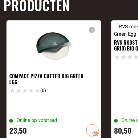
PRODUCTEN
i
RVS ROOST
GRID) BIG 
COMPACT PIZZA CUTTER BIG GREEN
EGG
(0)
Online op voorraad
Online 
23,
50
80,
50