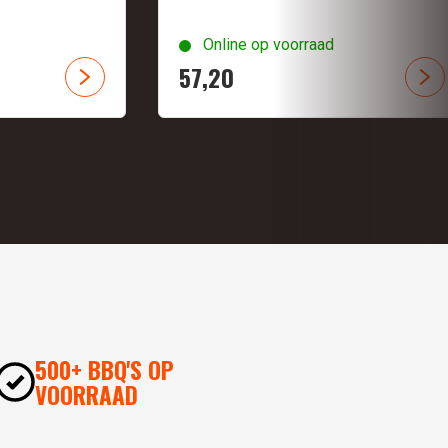
Online op voorraad
57,
20
500+ BBQ'S OP
VOORRAAD