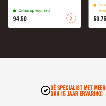
Leve
Online op voorraad
leve
94,
50
53,
7
DÉ SPECIALIST MET MEER
DAN 15 JAAR ERVARING!