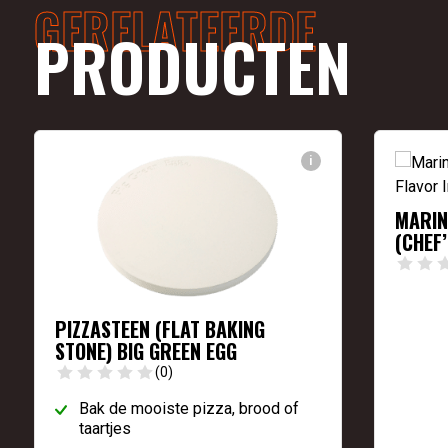
GERELATEERDE
PRODUCTEN
i
MARIN
(CHEF
PIZZASTEEN (FLAT BAKING
STONE) BIG GREEN EGG
(0)
Bak de mooiste pizza, brood of
taartjes