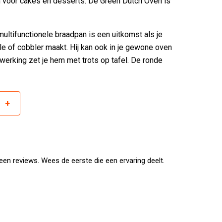
m voor cakes en desserts. De Green Dutch Oven is
ultifunctionele braadpan is een uitkomst als je
ble of cobbler maakt. Hij kan ook in je gewone oven
werking zet je hem met trots op tafel. De ronde
+
r
door is hij niet geschikt voor kamado’s die een
en reviews. Wees de eerste die een ervaring deelt.
chikt voor de volgende modellen: Big Green Egg
e Monolith (Junior, Icon) en de Grill Guru