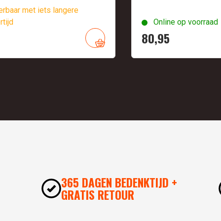
rbaar met iets langere
rtijd
Online op voorraad
5
80,
95
365 DAGEN BEDENKTIJD +
GRATIS RETOUR