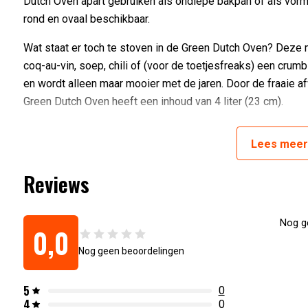
Dutch Oven apart gebruiken als ondiepe bakpan of als vor
rond en ovaal beschikbaar.
Wat staat er toch te stoven in de Green Dutch Oven? Deze m
coq-au-vin, soep, chili of (voor de toetjesfreaks) een crum
en wordt alleen maar mooier met de jaren. Door de fraaie af
Green Dutch Oven heeft een inhoud van 4 liter (23 cm).
Past deze Dutch Oven in jouw Kamado?
Lees
mee
Rond
Reviews
De Green Dutch Oven rond heeft een diameter van 29cm, hier
Nog ge
diameter hebben onder de 30. Deze Dutch Oven is niet ges
0,0
(Mini, Minimax), Kamado Joe (Junior), The Bastard (Small), d
Nog geen beoordelingen
(Compact)
5
0
4
0