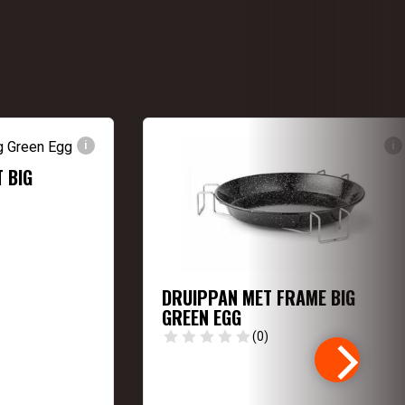
i
i
T BIG
DRUIPPAN MET FRAME BIG
GREEN EGG
(0)