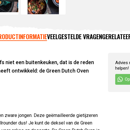
RODUCTINFORMATIE
VEELGESTELDE VRAGEN
GERELATEE
s niet een buitenkeuken, dat is de reden
Advies 
helpen!
eeft ontwikkeld: de Green Dutch Oven
Op
en zware jongen. Deze geëmailleerde gietijzeren
allrounder dus! Je kunt de deksel van de Green