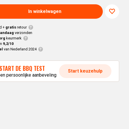
Braaimaster
Joe
h
Alle modellen
In winkelwagen
a
d +
gratis
retour
p
vandaag
verzonden
org
keurmerk
en
9,2/10
el
van Nederland 2024
START DE BBQ TEST
Start keuzehulp
een persoonlijke aanbeveling