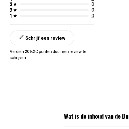
3
0
Artikelnummer:
665719117045
2
0
1
0
Schrijf een review
Verdien
20
BXC punten door een review te
schrijven
Wat is de inhoud van de D