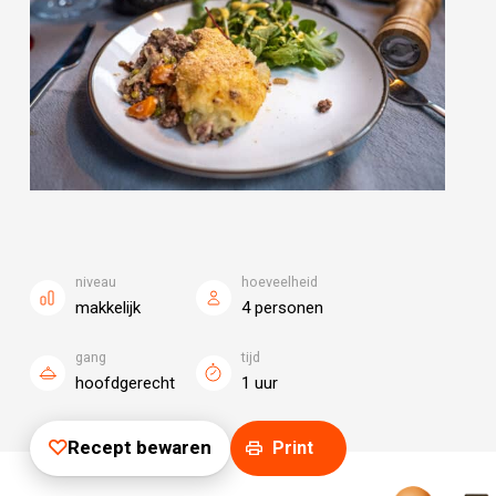
niveau
hoeveelheid
makkelijk
4 personen
gang
tijd
hoofdgerecht
1 uur
Recept bewaren
Print