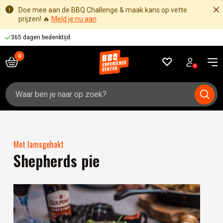
Doe mee aan de BBQ Challenge & maak kans op vette
prijzen! 🔥
Meld je nu aan
365 dagen bedenktijd
Zoeken
naar:
Met lamsgehakt
Shepherds pie