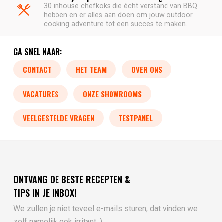
30 inhouse chefkoks die écht verstand van BBQ
hebben en er alles aan doen om jouw outdoor
cooking adventure tot een succes te maken.
GA SNEL NAAR:
CONTACT
HET TEAM
OVER ONS
VACATURES
ONZE SHOWROOMS
VEELGESTELDE VRAGEN
TESTPANEL
ONTVANG DE BESTE RECEPTEN &
TIPS IN JE INBOX!
We zullen je niet teveel e-mails sturen, dat vinden we
zelf namelijk ook irritant :)