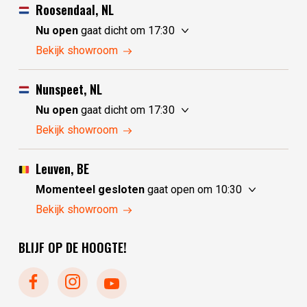
Roosendaal, NL
Nu open
gaat dicht om 17:30
donderdag
10:00 - 17:30
Bekijk showroom
vrijdag
10:00 - 17:30
zaterdag
10:00 - 17:30
Nunspeet, NL
zondag
10:00 - 17:30
Nu open
gaat dicht om 17:30
maandag
10:00 - 17:30
donderdag
10:00 - 17:30
Bekijk showroom
dinsdag
gesloten
vrijdag
10:00 - 17:30
woensdag
gesloten
zaterdag
10:00 - 17:30
Leuven, BE
zondag
gesloten
Momenteel gesloten
gaat open om 10:30
maandag
gesloten
donderdag
10:30 - 17:30
Bekijk showroom
dinsdag
10:00 - 17:30
vrijdag
10:30 - 17:30
woensdag
10:00 - 17:30
BLIJF OP DE HOOGTE!
zaterdag
10:30 - 17:30
zondag
gesloten
maandag
gesloten
dinsdag
gesloten