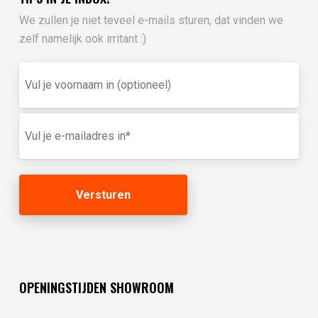
We zullen je niet teveel e-mails sturen, dat vinden we
zelf namelijk ook irritant :)
Vul
je
voornaam
in
E-
(optioneel)
mailadres
(Vereist)
OPENINGSTIJDEN SHOWROOM