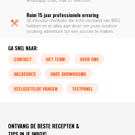
whatsapp, chat, mail of telefoon.
Ruim 15 jaar professionele ervaring
30 inhouse chefkoks die écht verstand van BBQ
hebben en er alles aan doen om jouw outdoor
cooking adventure tot een succes te maken.
GA SNEL NAAR:
CONTACT
HET TEAM
OVER ONS
VACATURES
ONZE SHOWROOMS
VEELGESTELDE VRAGEN
TESTPANEL
ONTVANG DE BESTE RECEPTEN &
TIPS IN JE INBOX!