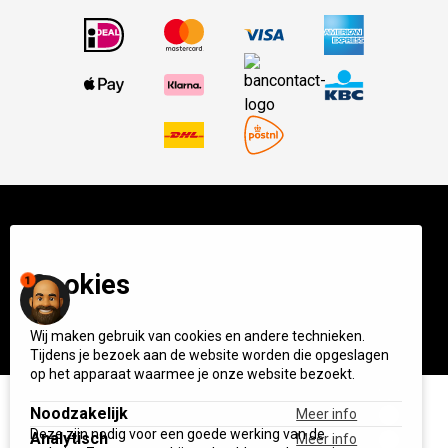
© BBQ Experience Center. Home of BBQ. Alle prijzen incl
Cookies
BTW.
Algemene voorwaarden
Privacy
1
Start your own BXC
Wij maken gebruik van cookies en andere technieken.
Tijdens je bezoek aan de website worden die opgeslagen
op het apparaat waarmee je onze website bezoekt.
Noodzakelijk
Meer info
Deze zijn nodig voor een goede werking van de
Analytisch
Meer info