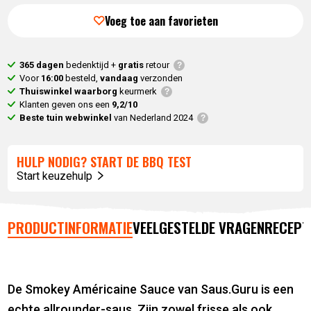
Voeg toe aan favorieten
365 dagen
bedenktijd +
gratis
retour
Voor
16:00
besteld,
vandaag
verzonden
Thuiswinkel waarborg
keurmerk
Klanten geven ons een
9,2/10
Beste tuin webwinkel
van Nederland 2024
HULP NODIG? START DE BBQ TEST
Start keuzehulp
PRODUCTINFORMATIE
VEELGESTELDE VRAGEN
RECEPT
De Smokey Américaine Sauce van Saus.Guru is een
echte allrounder-saus. Zijn zowel frisse als ook