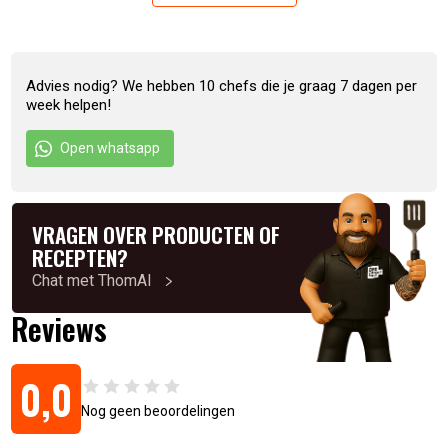
gemodificeerd aardappelzetmeel, kleurstof (natuurlijk
caroteen, paprika-extract), voedingszuur (citroenzuur),
conserveermiddelen (kaliumsorbaat, natriumbenzoaat),
antioxidanten (calcium EDTA).
Advies nodig? We hebben 10 chefs die je graag 7 dagen per
week helpen!
Allergenen: Mosterd en selderij
Open whatsapp
Artikelnummer:
8720256492702
VRAGEN OVER PRODUCTEN OF
RECEPTEN?
Chat met ThomAI
Reviews
0,0
Nog geen beoordelingen