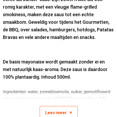
romig karakter, met een vleugje flame-grilled
smokiness, maken deze saus tot een echte
smaakbom. Geweldig voor tijdens het Gourmetten,
de BBQ, over salades, hamburgers, hotdogs, Patatas
Bravas en vele andere maaltijden en snacks.
De basis mayonaise wordt gemaakt zonder ei en
met natuurlijk kaas-aroma. Deze saus is daardoor
100% plantaardig. Inhoud 500ml.
Ingrediënten: water, zonnebloemolie, suiker, gemodificeerd
maïszetmeel, tomaat, azijn, MOSTERD, zout, 0,5% ui, 0,3%
knoflook, natuurlijke aroma’s (BEVAT SELDERIJ),
verdikkingsmiddel (xanthaangom), balsamicoazijn,
+
Lees
meer