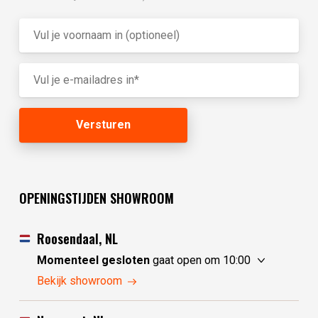
OPENINGSTIJDEN SHOWROOM
Roosendaal, NL
Momenteel gesloten
gaat open om 10:00
zondag
10:00 - 17:30
Bekijk showroom
maandag
10:00 - 17:30
dinsdag
gesloten