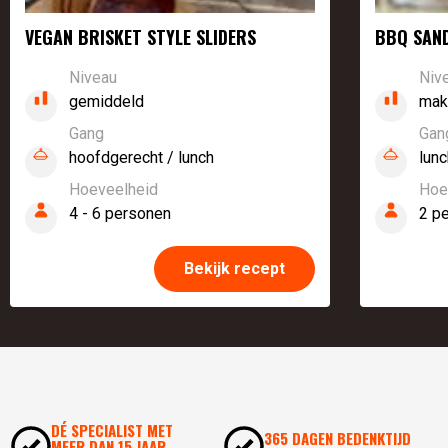
VEGAN BRISKET STYLE SLIDERS
BBQ SAND
Niveau
Niv
gemiddeld
mak
Gang
Gan
hoofdgerecht / lunch
lun
Hoeveelheid
Hoe
4 - 6 personen
2 p
Bekijk recept
DÉ SPECIALIST MET
365 DAGEN BEDENKTIJD
MEER DAN 15 JAAR