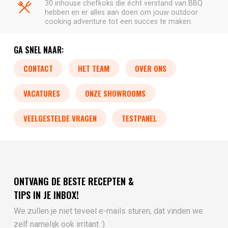
30 inhouse chefkoks die écht verstand van BBQ
hebben en er alles aan doen om jouw outdoor
cooking adventure tot een succes te maken.
GA SNEL NAAR:
CONTACT
HET TEAM
OVER ONS
VACATURES
ONZE SHOWROOMS
VEELGESTELDE VRAGEN
TESTPANEL
ONTVANG DE BESTE RECEPTEN &
TIPS IN JE INBOX!
We zullen je niet teveel e-mails sturen, dat vinden we
zelf namelijk ook irritant :)