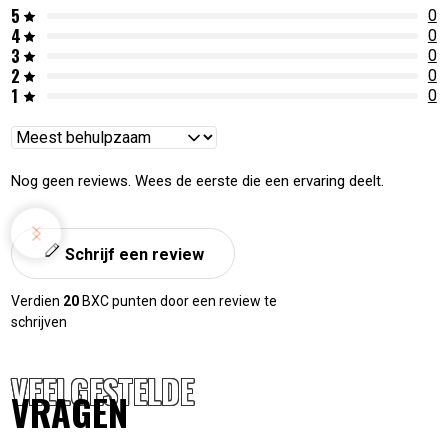
5
0
4
0
3
0
2
0
1
0
Reviews
sorteren
Nog geen reviews. Wees de eerste die een ervaring deelt.
Schrijf een review
Verdien
20
BXC punten door een review te
schrijven
VEELGESTELDE
VRAGEN