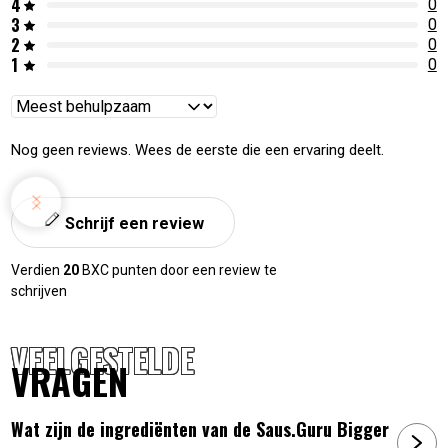
4
0
3
0
2
0
1
0
Reviews
sorteren
Nog geen reviews. Wees de eerste die een ervaring deelt.
Schrijf een review
Verdien
20
BXC punten door een review te
schrijven
VEELGESTELDE
VRAGEN
Wat zijn de ingrediënten van de Saus.Guru Bigger