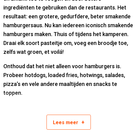
ingrediënten te gebruiken dan de restaurants. Het
resultaat: een grotere, gedurfdere, beter smakende
hamburgersaus. Nu kan iedereen iconisch smakende
hamburgers maken. Thuis of tijdens het kamperen.
Draai elk soort pasteitje om, voeg een broodje toe,
zelfs wat groen, et voilá!
Onthoud dat het niet alleen voor hamburgers is.
Probeer hotdogs, loaded fries, hotwings, salades,
pizza’s en vele andere maaltijden en snacks te
toppen.
Ingrediënten: water, zonnebloemolie, suiker, gemodificeerd
+
Lees
meer
maïszetmeel, tomaat, azijn, MOSTERD, zout, ui, knoflook,
natuurlijke aroma’s (bevat SELDERIJ), verdikkingsmiddel