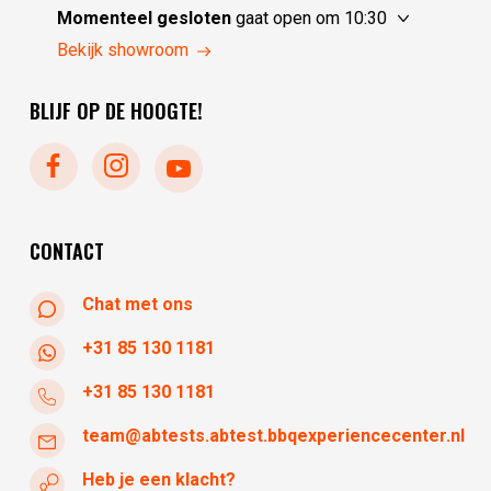
zondag
gesloten
Momenteel gesloten
gaat open om 10:30
maandag
gesloten
donderdag
10:30 - 17:30
Bekijk showroom
dinsdag
10:00 - 17:30
vrijdag
10:30 - 17:30
woensdag
10:00 - 17:30
BLIJF OP DE HOOGTE!
zaterdag
10:30 - 17:30
zondag
gesloten
maandag
gesloten
dinsdag
gesloten
woensdag
10:30 - 17:30
CONTACT
Chat met ons
+31 85 130 1181
+31 85 130 1181
team@abtests.abtest.bbqexperiencecenter.nl
Heb je een klacht?