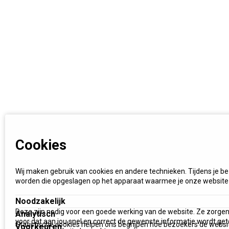
Cookies
Wij maken gebruik van cookies en andere technieken. Tijdens je b
worden die opgeslagen op het apparaat waarmee je onze website
Noodzakelijk
Deze zijn nodig voor een goede werking van de website. Ze zorgen
Analytisch
voor dat aan jou snel en correct de gewenste informatie wordt get
Statistische cookies helpen ons begrijpen hoe bezoekers de websi
Voorkeuren