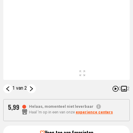
1 van 2
0
2
5,
99
Helaas, momenteel niet leverbaar
Haal 'm op in een van onze
experience centers
Voeg toe aan favorieten