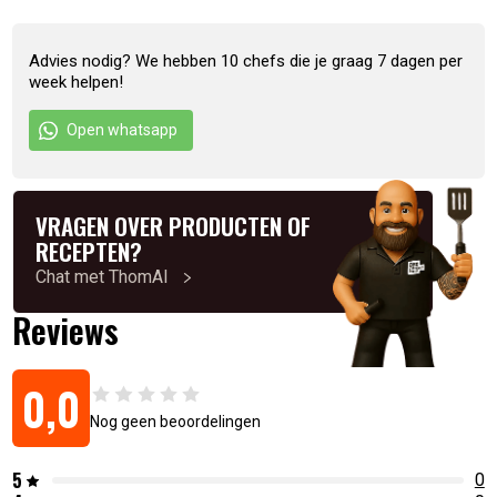
(xanthaangom), balsamicoazijn, gemodificeerd
aardappelzetmeel, kleurstoffen (natuurlijk caroteen, paprika-
Advies nodig? We hebben 10 chefs die je graag 7 dagen per
extract), zuurtegraad (citroenzuur), conserveermiddelen
week helpen!
(kaliumsorbaat, natriumbenzoaat), antioxidanten (calcium-
EDTA, rozemarijnextract).
Open whatsapp
Allergenen: Mosterd, selderij
Inhoud: 500ml
VRAGEN OVER PRODUCTEN OF
RECEPTEN?
Chat met ThomAI
Artikelnummer:
8720256492009
Reviews
0,0
Nog geen beoordelingen
5
0