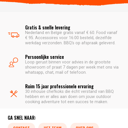
Gratis & snelle levering
Nederland en België gratis vanaf € 60. Food vanaf
€ 95. Accessoires voor 16:00 besteld, dezelfde
werkdag verzonden. BBQ's op afspraak geleverd.
Persoonlijke service
Loop gerust binnen voor advies in de grootste
showroom of praat 7 dagen per week met ons via
whatsapp, chat, mail of telefoon.
Ruim 15 jaar professionele ervaring
30 inhouse chefkoks die écht verstand van BBQ
hebben en er alles aan doen om jouw outdoor
cooking adventure tot een succes te maken.
GA SNEL NAAR:
CONTACT
HET TEAM
OVER ONS