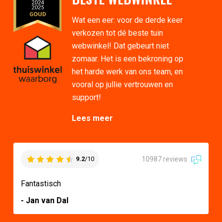
Wat een eer: voor de derde keer
verkozen tot dé beste tuin
webwinkel! Dat gebeurt niet
zomaar. Het is een bekroning op
het harde werk van ons team, en
vooral op jullie vertrouwen en
support!
Lees meer
10987 reviews
9.2
/10
Fantastisch
- Jan van Dal