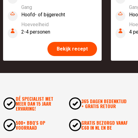
Gang
Gan
Hoofd- of bijgerecht
Hoo
Hoeveelheid
Hoe
2-4 personen
4 p
Bekijk recept
DÉ SPECIALIST MET
365 DAGEN BEDENKTIJD
MEER DAN 15 JAAR
+ GRATIS RETOUR
ERVARING!
500+ BBQ'S OP
GRATIS BEZORGD VANAF
VOORRAAD
€60 IN NL EN BE