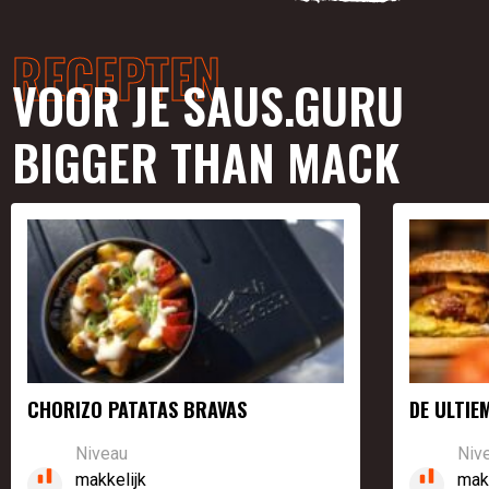
RECEPTEN
VOOR JE SAUS.GURU
BIGGER THAN MACK
CHORIZO PATATAS BRAVAS
DE ULTI
Niveau
Niv
makkelijk
mak