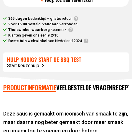
365 dagen
bedenktijd +
gratis
retour
Voor
16:00
besteld,
vandaag
verzonden
Thuiswinkel waarborg
keurmerk
Klanten geven ons een
9,2/10
Beste tuin webwinkel
van Nederland 2024
HULP NODIG? START DE BBQ TEST
Start keuzehulp
PRODUCTINFORMATIE
VEELGESTELDE VRAGEN
RECEPT
Deze saus is gemaakt om iconisch van smaak te zijn,
maar daarna nog beter gemaakt door meer smaak
en umami toe te voegen en door betere