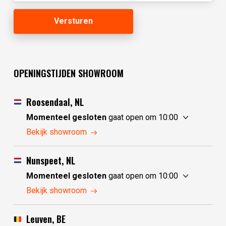
OPENINGSTIJDEN SHOWROOM
Roosendaal, NL
Momenteel gesloten
gaat open om 10:00
donderdag
10:00 - 17:30
Bekijk showroom
vrijdag
10:00 - 17:30
zaterdag
10:00 - 17:30
Nunspeet, NL
zondag
10:00 - 17:30
Momenteel gesloten
gaat open om 10:00
maandag
10:00 - 17:30
donderdag
10:00 - 17:30
Bekijk showroom
dinsdag
gesloten
vrijdag
10:00 - 17:30
woensdag
gesloten
zaterdag
10:00 - 17:30
Leuven, BE