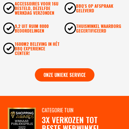
ACCESSOIRES VOOR 16U
BBQ'S OP AFSPRAAK
BESTELD, DEZELFDE
GELEVERD
WERKDAG VERZONDEN
9,2 UIT RUIM 8000
THUISWINKEL WAARBORG
BEOORDELINGEN
GECERTIFICEERD
1600M2 BELEVING IN HÉT
BBQ EXPERIENCE
CENTER!
ONZE UNIEKE SERVICE
CATEGORIE TUIN
3X VERKOZEN TOT
BESTE WEBWINKEL