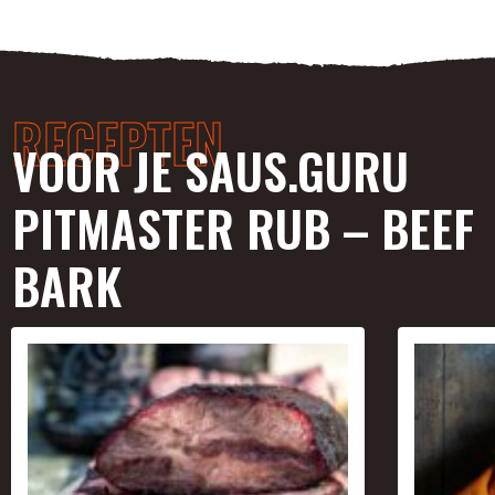
Breng de Dry Rub al strooiend uit de zak aan op het
gemarineerde product. Zorg voor een gelijkmatige verdeling.
Vervolg de bereiding op de BBQ volgens het Low and Slow
principe.
RECEPTEN
Stap 3 – De Laagjes:
Bestrijk het product tijdens de bereiding regelmatig met
VOOR JE SAUS.GURU
saus. Dit voorkomt uitdroging en zorgt voor de opbouw van
extra laagjes smaak.
PITMASTER RUB – BEEF
Stap 4 – De Glaze:
Gebruik, indien gewenst, de laatste fase van de bereiding
BARK
voor het ‘glaceren’ van het product. Een korte periode van het
toepassen van een iets hogere temperatuur en extra saus
zorgt voor de typische glans en ‘stickiness’, de Glaze.
Blijf erbij: Voorkom verbranding.
Bon Appetit!
Artikelnummer:
8720256492191