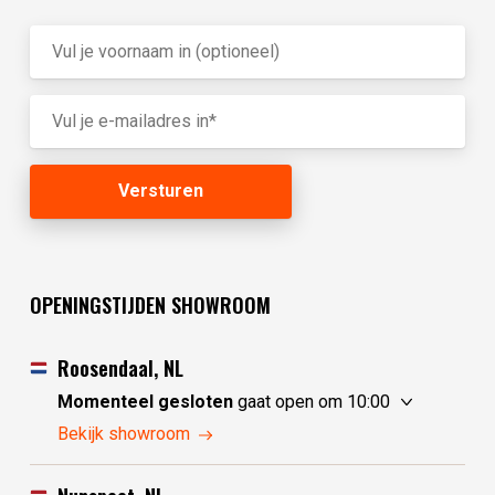
OPENINGSTIJDEN SHOWROOM
Roosendaal, NL
Momenteel gesloten
gaat open om 10:00
vrijdag
10:00 - 17:30
Bekijk showroom
zaterdag
10:00 - 17:30
zondag
10:00 - 17:30