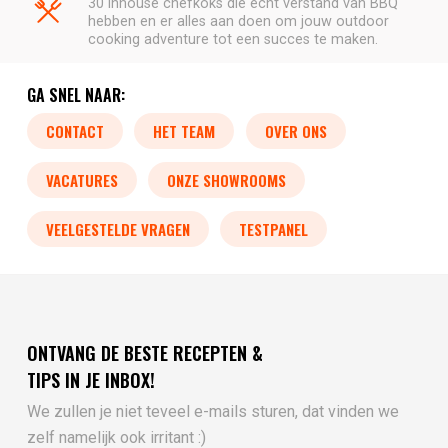
30 inhouse chefkoks die écht verstand van BBQ
hebben en er alles aan doen om jouw outdoor
cooking adventure tot een succes te maken.
GA SNEL NAAR:
CONTACT
HET TEAM
OVER ONS
VACATURES
ONZE SHOWROOMS
VEELGESTELDE VRAGEN
TESTPANEL
ONTVANG DE BESTE RECEPTEN &
TIPS IN JE INBOX!
We zullen je niet teveel e-mails sturen, dat vinden we
zelf namelijk ook irritant :)