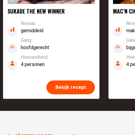
SUKADE THE NEW WINNER
MAC’N CH
Niveau
Niv
gemiddeld
mak
Gang
Gan
hoofdgerecht
bijg
Hoeveelheid
Hoe
4 personen
4 p
Bekijk recept