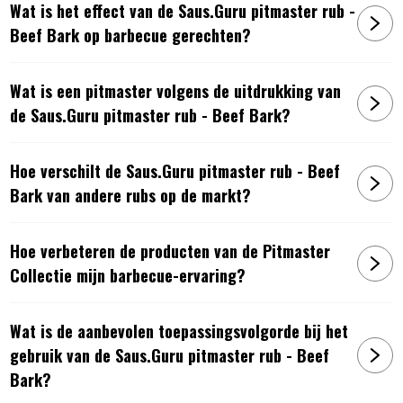
Wat is het effect van de Saus.Guru pitmaster rub -
een optimale verdeling van de ingrediënten en dus voor de
Beef Bark op barbecue gerechten?
perfecte ‘bark’. Deze blends dragen ook een betere
zoutbalans om de belangrijke smaakelementen niet te
verdringen. De gebruiker wordt op het etiket geadviseerd
Wat is een pitmaster volgens de uitdrukking van
over de ideale dosering.
de Saus.Guru pitmaster rub - Beef Bark?
De toepassing
Voor het ultieme resultaat wordt de volgende
Hoe verschilt de Saus.Guru pitmaster rub - Beef
toepassingsvolgorde geadviseerd:
Bark van andere rubs op de markt?
Saus > Rub > Saus
Hoe verbeteren de producten van de Pitmaster
Stap 1 – De Basis:
Collectie mijn barbecue-ervaring?
Marineer het product met de saus. Het liefst minimaal 6 uur
voor de volgende stap. De marinade-stap zorgt voor het
Wat is de aanbevolen toepassingsvolgorde bij het
intrekken van smaak en voor het vasthouden van
gebruik van de Saus.Guru pitmaster rub - Beef
de rub in de volgende stap.
Bark?
Stap 2 – De Bark: