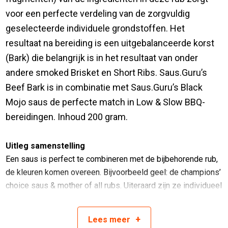
voor een perfecte verdeling van de zorgvuldig
geselecteerde individuele grondstoffen. Het
resultaat na bereiding is een uitgebalanceerde korst
(Bark) die belangrijk is in het resultaat van onder
andere smoked Brisket en Short Ribs. Saus.Guru’s
Beef Bark is in combinatie met Saus.Guru’s Black
Mojo saus de perfecte match in Low & Slow BBQ-
bereidingen. Inhoud 200 gram.
Uitleg samenstelling
Een saus is perfect te combineren met de bijbehorende rub,
de kleuren komen overeen. Bijvoorbeeld geel: de champions’
choice saus & mother of all rubs. Uiteraard zijn ze individueel
ook perfect te gebruiken.
+
Lees
meer
pitmaster [pĭt mä ster] noun • plural pitmasters