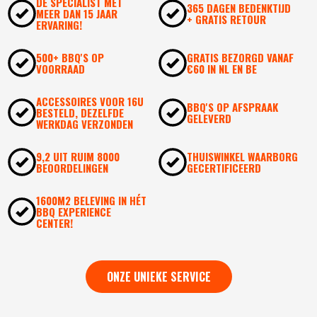
DÉ SPECIALIST MET
365 DAGEN BEDENKTIJD
MEER DAN 15 JAAR
+ GRATIS RETOUR
ERVARING!
500+ BBQ'S OP
GRATIS BEZORGD VANAF
VOORRAAD
€60 IN NL EN BE
ACCESSOIRES VOOR 16U
BBQ'S OP AFSPRAAK
BESTELD, DEZELFDE
GELEVERD
WERKDAG VERZONDEN
9,2 UIT RUIM 8000
THUISWINKEL WAARBORG
BEOORDELINGEN
GECERTIFICEERD
1600M2 BELEVING IN HÉT
BBQ EXPERIENCE
CENTER!
ONZE UNIEKE SERVICE