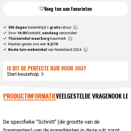
Voeg toe aan favorieten
365 dagen
bedenktijd +
gratis
retour
Voor
16:00
besteld,
vandaag
verzonden
Thuiswinkel waarborg
keurmerk
Klanten geven ons een
9,2/10
Beste tuin webwinkel
van Nederland 2024
IS DIT DE PERFECTE RUB VOOR JOU?
Start keuzehulp
PRODUCTINFORMATIE
VEELGESTELDE VRAGEN
OOK LE
De specifieke “Schnitt” (de grootte van de
fragmenten) van de ingrediënten in deze rub zorgt