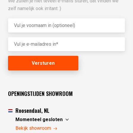
We zullen je niet teveel e-mails sturen, dat vinden we
zelf namelijk ook irritant :)
OPENINGSTIJDEN SHOWROOM
Roosendaal, NL
Momenteel gesloten
zaterdag
10:00 - 17:30
Bekijk showroom