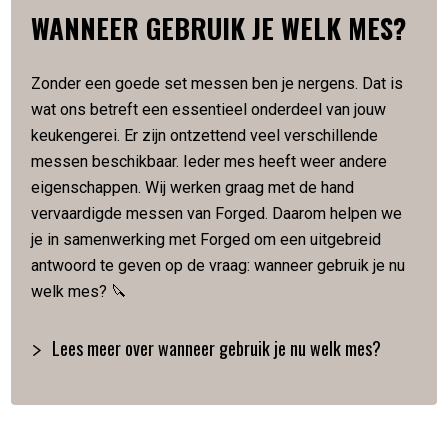
WANNEER GEBRUIK JE WELK MES?
SPECIFICATIES
Zonder een goede set messen ben je nergens. Dat is
Vervaardigd van Japans staal
wat ons betreft een essentieel onderdeel van jouw
Hardheid van 58 Rockwell
keukengerei. Er zijn ontzettend veel verschillende
Lemmetlengte is 20,5 cm
Lemmetdikte is 2 mm
messen beschikbaar. Ieder mes heeft weer andere
Slijphoek van 18 graden
eigenschappen. Wij werken graag met de hand
Gewicht van 230 gram
vervaardigde messen van Forged. Daarom helpen we
Met de hand gesmeed
je in samenwerking met Forged om een uitgebreid
Verpakt in een luxe houten kistje
antwoord te geven op de vraag: wanneer gebruik je nu
welk mes? 🔪
Artikelnummer:
8720039623439
Lees meer over wanneer gebruik je nu welk mes?