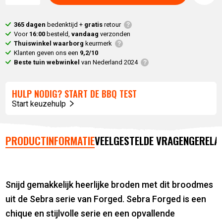
365 dagen
bedenktijd +
gratis
retour
Voor
16:00
besteld,
vandaag
verzonden
Thuiswinkel waarborg
keurmerk
Klanten geven ons een
9,2/10
Beste tuin webwinkel
van Nederland 2024
HULP NODIG? START DE BBQ TEST
Start keuzehulp
PRODUCTINFORMATIE
VEELGESTELDE VRAGEN
GERELA
Snijd gemakkelijk heerlijke broden met dit broodmes
uit de Sebra serie van Forged. Sebra Forged is een
chique en stijlvolle serie en een opvallende