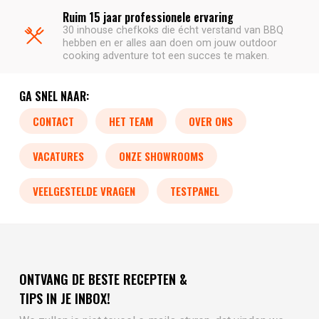
Ruim 15 jaar professionele ervaring
30 inhouse chefkoks die écht verstand van BBQ
hebben en er alles aan doen om jouw outdoor
cooking adventure tot een succes te maken.
GA SNEL NAAR:
CONTACT
HET TEAM
OVER ONS
VACATURES
ONZE SHOWROOMS
VEELGESTELDE VRAGEN
TESTPANEL
ONTVANG DE BESTE RECEPTEN &
TIPS IN JE INBOX!