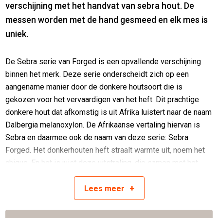
verschijning met het handvat van sebra hout. De
messen worden met de hand gesmeed en elk mes is
uniek.
De Sebra serie van Forged is een opvallende verschijning
binnen het merk. Deze serie onderscheidt zich op een
aangename manier door de donkere houtsoort die is
gekozen voor het vervaardigen van het heft. Dit prachtige
donkere hout dat afkomstig is uit Afrika luistert naar de naam
Dalbergia melanoxylon. De Afrikaanse vertaling hiervan is
Sebra en daarmee ook de naam van deze serie: Sebra
Forged. Het donkerhouten heft straalt warmte uit, noem het
chique. En het is juist deze uitstraling, die samen met het
gehamerde lemmet en het subtiele rode detail bij de krop
+
van deze serie echt iets bijzonders maakt. Kortom, met
Lees
meer
Sebra Forged haal je een stoere en uiterst stijlvolle
messenserie in huis die gezien mag worden.