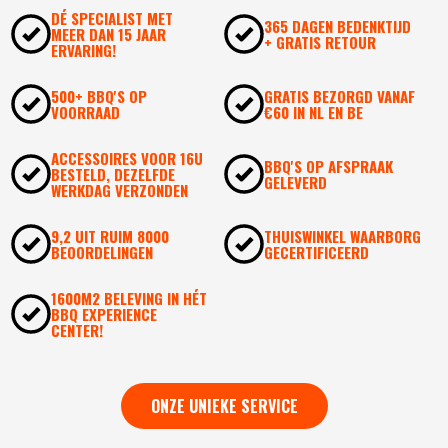
DÉ SPECIALIST MET
365 DAGEN BEDENKTIJD
MEER DAN 15 JAAR
+ GRATIS RETOUR
ERVARING!
500+ BBQ'S OP
GRATIS BEZORGD VANAF
VOORRAAD
€60 IN NL EN BE
ACCESSOIRES VOOR 16U
BBQ'S OP AFSPRAAK
BESTELD, DEZELFDE
GELEVERD
WERKDAG VERZONDEN
9,2 UIT RUIM 8000
THUISWINKEL WAARBORG
BEOORDELINGEN
GECERTIFICEERD
1600M2 BELEVING IN HÉT
BBQ EXPERIENCE
CENTER!
ONZE UNIEKE SERVICE