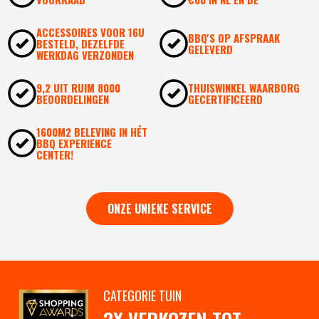
ACCESSOIRES VOOR 16U
BBQ'S OP AFSPRAAK
BESTELD, DEZELFDE
GELEVERD
WERKDAG VERZONDEN
9,2 UIT RUIM 8000
THUISWINKEL WAARBORG
BEOORDELINGEN
GECERTIFICEERD
1600M2 BELEVING IN HÉT
BBQ EXPERIENCE
CENTER!
ONZE UNIEKE SERVICE
CATEGORIE TUIN