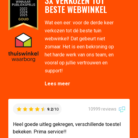
3X VERKOZEN TOT
BESTE WEBWINKEL
Wat een eer: voor de derde keer
verkozen tot dé beste tuin
webwinkel! Dat gebeurt niet
zomaar. Het is een bekroning op
het harde werk van ons team, en
vooral op jullie vertrouwen en
support!
Lees meer
10999 reviews
9.2
/10
Heel goede uitleg gekregen, verschillende toestel
bekeken. Prima service!!