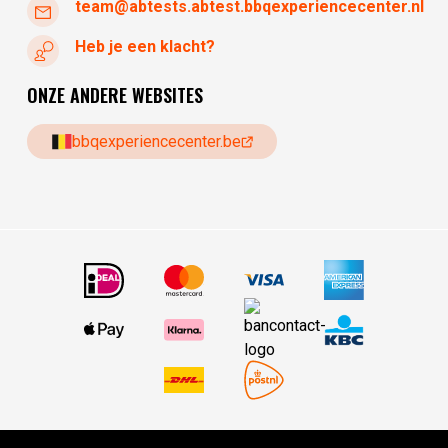
team@abtests.abtest.bbqexperiencecenter.nl
Heb je een klacht?
ONZE ANDERE WEBSITES
bbqexperiencecenter.be