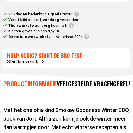
365 dagen
bedenktijd +
gratis
retour
Voor
16:00
besteld,
vandaag
verzonden
Thuiswinkel waarborg
keurmerk
Klanten geven ons een
9,2/10
Beste tuin webwinkel
van Nederland 2024
HULP NODIG? START DE BBQ TEST
Start keuzehulp
PRODUCTINFORMATIE
VEELGESTELDE VRAGEN
GERELA
Met het one of a kind Smokey Goodness Winter BBQ
boek van Jord Althuizen kom je ook de winter meer
dan warmpjes door. Met echt winterse recepten als