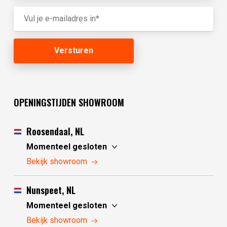
OPENINGSTIJDEN SHOWROOM
Roosendaal, NL
Momenteel gesloten
zaterdag
10:00 - 17:30
Bekijk showroom
zondag
10:00 - 17:30
maandag
10:00 - 17:30
Nunspeet, NL
dinsdag
gesloten
Momenteel gesloten
woensdag
gesloten
zaterdag
10:00 - 17:30
Bekijk showroom