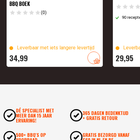
BBQ BOEK
(0)
90 recept
Leverbaar met iets langere levertijd
Leverba
34,
99
29,
95
DÉ SPECIALIST MET
365 DAGEN BEDENKTIJD
MEER DAN 15 JAAR
+ GRATIS RETOUR
ERVARING!
500+ BBQ'S OP
GRATIS BEZORGD VANAF
VOORRAAD
€60 IN NL EN BE