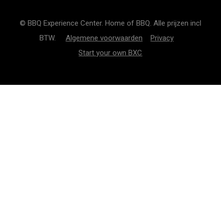
© BBQ Experience Center. Home of BBQ. Alle prijzen incl
BTW.
Algemene voorwaarden
Privacy
Start your own BXC