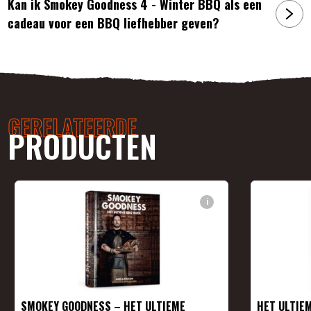
Kan ik Smokey Goodness 4 - Winter BBQ als een
cadeau voor een BBQ liefhebber geven?
GERELATEERDE
PRODUCTEN
i
SMOKEY GOODNESS – HET ULTIEME
HET ULTIE